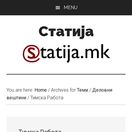
Skip
Skip
MENU
to
to
main
primary
Статија
content
sidebar
You are here:
Home
/
Archives for
Теми
/
Деловни
вештини
/
Тимска Работа