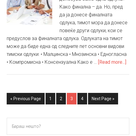
Како финална – да. Но, пред
да ја донесе финалната
одлука, тимот мора да донесе
повеќе други одлуки, кои се
предуслов за финалната одлука. Одлуката на тимот
може да биде една од следните пет основни видови
тимски одлуки: • Малцинска • Мнозинска • Едногласна
abou
• Компромисна • Консензуална Како е …
[Read more...]
Вид
тим
одл
Go
Go
Go
Go
Go
Go
«
Previous Page
1
2
3
4
Next Page »
to
to
to
to
to
to
page
page
page
page
Primary
Бараш
нешто?
Sidebar