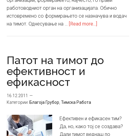
организации, формирањето, најчесто, го прави
работоводниот орган на организацијата. Обично
истовремено со формирањето се назначува и водач
about
на тимот. Однесување на …
[Read more...]
Формирање
на
тимот
Патот на тимот до
ефективност и
ефикасност
16.12.2011
Категории:
Благоја Грубор
,
Тимска Работа
Ефективен и ефикасен тим?
Да, но, како тој се создава?
Дали тимот веднаш по