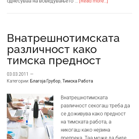
about
однесуваа на воведувањето …
[Read more...]
Современата
организација
помеѓу
хиерархиски
Внатрешнотимската
и
различност како
тимскиот
тимска предност
начин
на
менаџирање
03.03.2011
Категории:
Благоја Грубор
,
Тимска Работа
Внатрешнотимската
различност секогаш треба да
се доживува како предност
на тимската работа, а
никогаш како нејзина
препрека. Таа може да биде