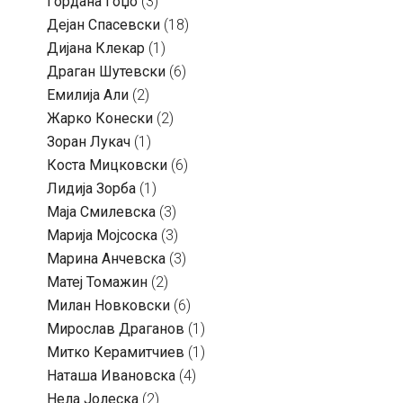
Гордана Гоџо
(3)
Дејан Спасевски
(18)
Дијана Клекар
(1)
Драган Шутевски
(6)
Емилија Али
(2)
Жарко Конески
(2)
Зоран Лукач
(1)
Коста Мицковски
(6)
Лидија Зорба
(1)
Маја Смилевска
(3)
Марија Мојсоска
(3)
Марина Анчевска
(3)
Матеј Томажин
(2)
Милан Новковски
(6)
Мирослав Драганов
(1)
Митко Керамитчиев
(1)
Наташа Ивановска
(4)
Нела Јолеска
(2)