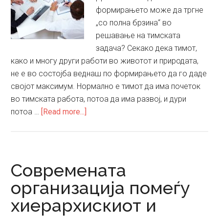
формирањето може да тргне
„со полна брзина“ во
решавање на тимската
задача? Секако дека тимот,
како и многу други работи во животот и природата,
не е во состојба веднаш по формирањето да го даде
својот максимум. Нормално е тимот да има почеток
во тимската работа, потоа да има развој, и дури
about
потоа …
[Read more...]
Патот
на
тимот
до
Современата
ефективност
организација помеѓу
и
хиерархискиот и
ефикасност