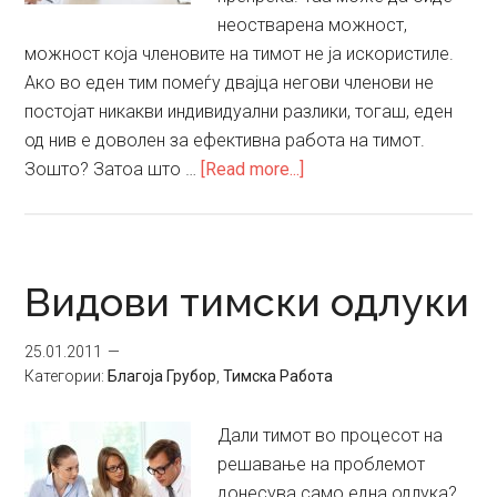
неостварена можност,
можност која членовите на тимот не ја искористиле.
Ако во еден тим помеѓу двајца негови членови не
постојат никакви индивидуални разлики, тогаш, еден
од нив е доволен за ефективна работа на тимот.
about
Зошто? Затоа што …
[Read more...]
Внатрешнотимската
различност
како
тимска
Видови тимски одлуки
предност
25.01.2011
Категории:
Благоја Грубор
,
Тимска Работа
Дали тимот во процесот на
решавање на проблемот
донесува само една одлука?