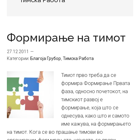
Тимска Работа
Формирање на тимот
27.12.2011
Категории:
Благоја Грубор
,
Тимска Работа
Тимот прво треба да се
формира Формирање Првата
фаза, односно почетокот, на
тимскиот развој е
формирање, која што се
однесува, како што и самото
име кажува, на формирањето
на тимот. Кога се во прашање тимови во