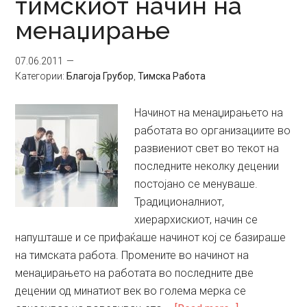
тимскиот начин на
менаџирање
07.06.2011
Категории:
Благоја Грубор
,
Тимска Работа
Начинот на менаџирањето на
работата во организациите во
развиениот свет во текот на
последните неколку децении
постојано се менуваше.
Традиционалниот,
хиерархискиот, начин се
напушташе и се прифаќаше начинот кој се базираше
на тимската работа. Промените во начинот на
менаџирањето на работата во последните две
децении од минатиот век во голема мерка се