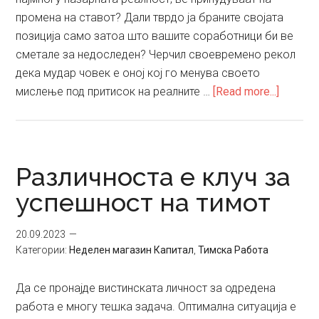
промена на ставот? Дали тврдо ја браните својата
позиција само затоа што вашите соработници би ве
сметале за недоследен? Черчил своевремено рекол
дека мудар човек е оној кој го менува своето
about
мислење под притисок на реалните …
[Read more...]
Дајте
им
визија
и
Различноста е клуч за
цел
успешност на тимот
на
своите
20.09.2023
вработ
Категории:
Неделен магазин Капитал
,
Тимска Работа
Да се пронајде вистинската личност за одредена
работа е многу тешка задача. Оптимална ситуација е