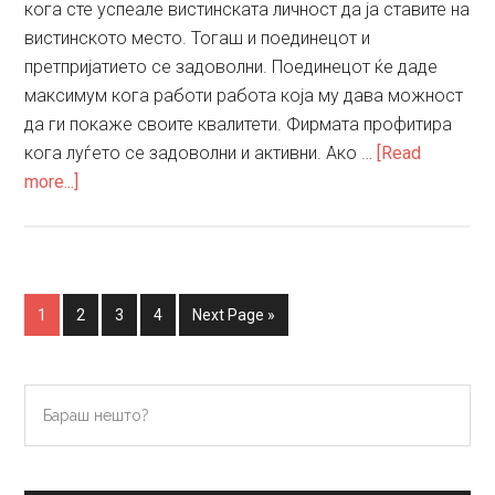
кога сте успеале вистинската личност да ја ставите на
вистинското место. Тогаш и поединецот и
претпријатието се задоволни. Поединецот ќе даде
максимум кога работи работа која му дава можност
да ги покаже своите квалитети. Фирмата профитира
кога луѓето се задоволни и активни. Ако …
[Read
about
more...]
Различноста
е
клуч
за
Go
Go
Go
Go
Go
1
2
3
4
Next Page »
успешност
to
to
to
to
to
на
page
page
page
page
тимот
Primary
Бараш
нешто?
Sidebar