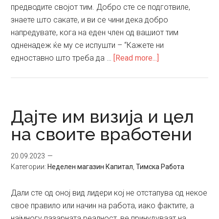
предводите својот тим. Добро сте се подготвиле,
знаете што сакате, и ви се чини дека добро
напредувате, кога на еден член од вашиот тим
одненадеж ќе му се испушти – “Кажете ни
about
едноставно што треба да …
[Read more...]
Потребно
е
добро
да
Дајте им визија и цел
ги
на своите вработени
искоординирате
своите
20.09.2023
луѓе
Категории:
Неделен магазин Капитал
,
Тимска Работа
Дали сте од оној вид лидери кој не отстапува од некое
свое правило или начин на работа, иако фактите, а
најмногу пазарната реалност, ве принудуваат на