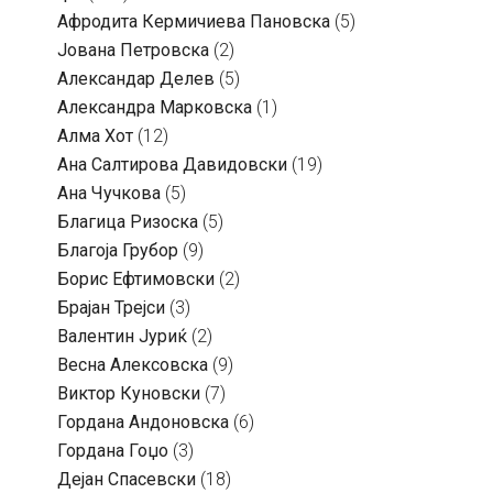
Aфродита Кермичиева Пановска
(5)
Јована Петровска
(2)
Александар Делев
(5)
Александра Марковска
(1)
Алма Хот
(12)
Ана Салтирова Давидовски
(19)
Ана Чучкова
(5)
Благица Ризоска
(5)
Благоја Грубор
(9)
Борис Ефтимовски
(2)
Брајан Трејси
(3)
Валентин Јуриќ
(2)
Весна Алексовска
(9)
Виктор Куновски
(7)
Гордана Андоновска
(6)
Гордана Гоџо
(3)
Дејан Спасевски
(18)