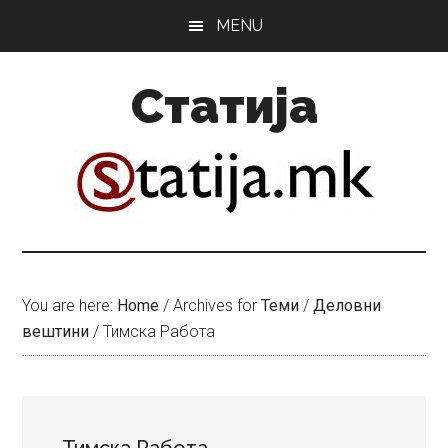
Skip
Skip
MENU
to
to
main
primary
Статија
content
sidebar
You are here:
Home
/
Archives for
Теми
/
Деловни
вештини
/
Тимска Работа