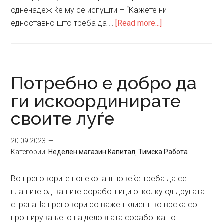
одненадеж ќе му се испушти – “Кажете ни
about
едноставно што треба да …
[Read more...]
И
за
тимска
работа
Потребно е добро да
треба
ги искоординирате
мотивација
своите луѓе
20.09.2023
Категории:
Неделен магазин Капитал
,
Тимска Работа
Во преговорите понекогаш повеќе треба да се
плашите од вашите соработници отколку од другата
странаНа преговори со важен клиент во врска со
проширувањето на деловната соработка го