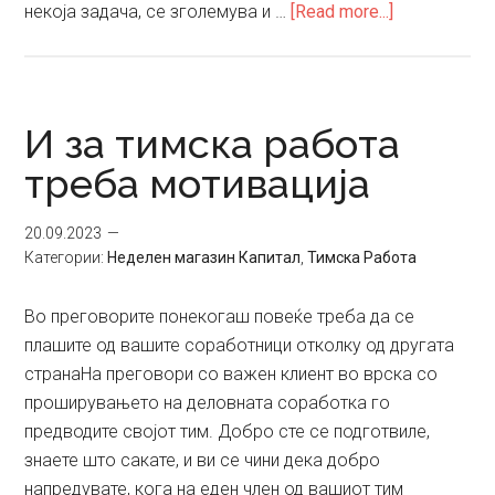
about
некоја задача, се зголемува и …
[Read more...]
Како
да
направите
добар
И за тимска работа
тим
треба мотивација
20.09.2023
Категории:
Неделен магазин Капитал
,
Тимска Работа
Во преговорите понекогаш повеќе треба да се
плашите од вашите соработници отколку од другата
странаНа преговори со важен клиент во врска со
проширувањето на деловната соработка го
предводите својот тим. Добро сте се подготвиле,
знаете што сакате, и ви се чини дека добро
напредувате, кога на еден член од вашиот тим