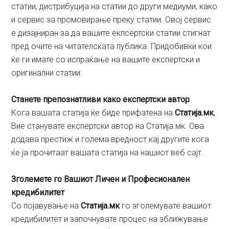
статии, дистрибуција на статии до други медиуми, како
и сервис за промовирање преку статии. Овој сервис
е дизајниран за да вашите екпсертски статии стигнат
пред очите на читателската публика. Придобивки кои
ќе ги имате со испраќање на вашите експертски и
оригинални статии:
Станете препознатливи како експертски автор
Кога вашата статија ќе биде прифатена на
Статија.мк
,
Вие станувате експертски автор на Статија.мк. Ова
додава престиж и голема вредност кај другите кога
ќе ја прочитаат вашата статија на нашиот веб сајт.
Зголемете го Вашиот Личен и Професионален
кредибилитет
Со појавување на
Статија.мк
го зголемувате вашиот
кредибилитет и започнувате процес на зближување