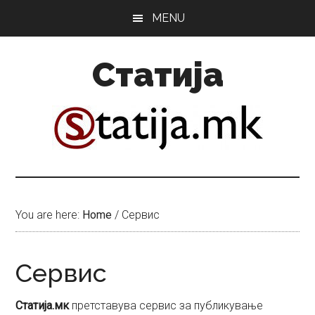
Skip
Skip
MENU
to
to
main
primary
Статија
content
sidebar
You are here:
Home
/
Сервис
Сервис
Статија.мк
претставува сервис за публикување