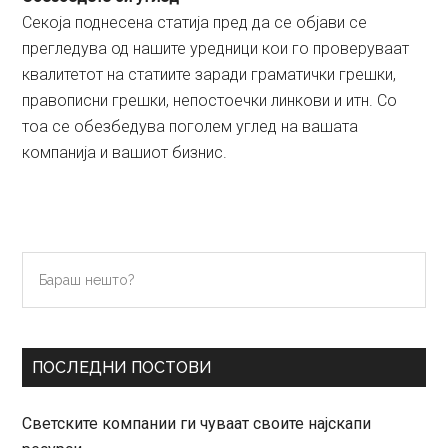
Секоја поднесена статија пред да се објави се
прегледува од нашите уредници кои го проверуваат
квалитетот на статиите заради граматички грешки,
правописни грешки, непостоечки линкови и итн. Со
тоа се обезбедува поголем углед на вашата
компанија и вашиот бизнис.
Primary
Бараш
нешто?
Sidebar
ПОСЛЕДНИ ПОСТОВИ
Светските компании ги чуваат своите најскапи