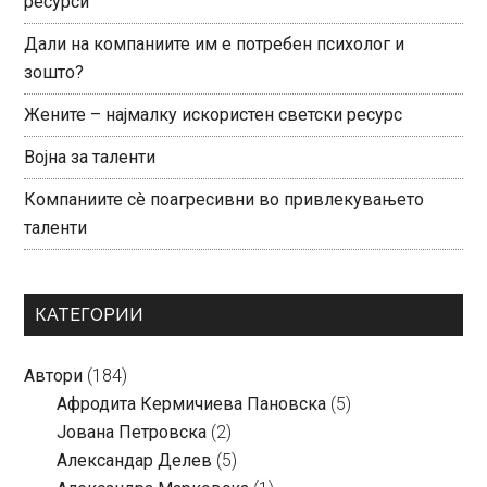
ресурси
Дали на компаниите им е потребен психолог и
зошто?
Жените – најмалку искористен светски ресурс
Војна за таленти
Компаниите сè поагресивни во привлекувањето
таленти
КАТЕГОРИИ
Автори
(184)
Aфродита Кермичиева Пановска
(5)
Јована Петровска
(2)
Александар Делев
(5)