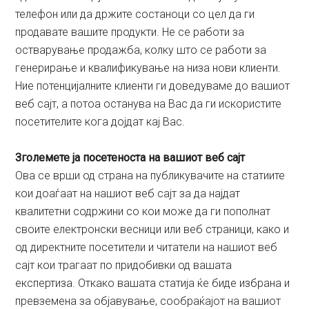
телефон или да држите состаноци со цел да ги
продавате вашите продукти. Не се работи за
остварување продажба, колку што се работи за
генерирање и квалификување на низа нови клиенти.
Ние потенцијалните клиенти ги доведуваме до вашиот
веб сајт, а потоа останува на Вас да ги искористите
посетителите кога дојдат кај Вас.
Зголемете ја посетеноста на вашиот веб сајт
Ова се врши од страна на публикувачите на статиите
кои доаѓаат на нашиот веб сајт за да најдат
квалитетни содржини со кои може да ги пополнат
своите електронски весници или веб страници, како и
од директните посетители и читатели на нашиот веб
сајт кои трагаат по придобивки од вашата
експертиза. Откако вашата статија ќе биде избрана и
превземена за објавување, сообраќајот на вашиот