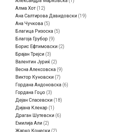
Александра Марковска
(1)
Алма Хот
(12)
Ана Салтирова Давидовски
(19)
Ана Чучкова
(5)
Благица Ризоска
(5)
Благоја Грубор
(9)
Борис Ефтимовски
(2)
Брајан Трејси
(3)
Валентин Јуриќ
(2)
Весна Алексовска
(9)
Виктор Куновски
(7)
Гордана Андоновска
(6)
Гордана Гоџо
(3)
Дејан Спасевски
(18)
Дијана Клекар
(1)
Драган Шутевски
(6)
Емилија Али
(2)
Жарко Конески
(2)