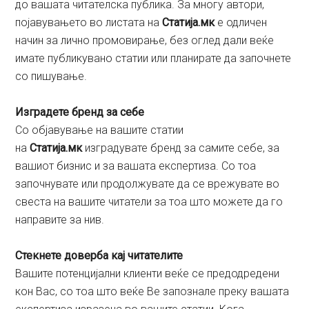
до вашата читателска публика. За многу автори,
појавувањето во листата на
Статија.мк
е одличен
начин за лично промовирање, без оглед дали веќе
имате публикувано статии или планирате да започнете
со пишување.
Изградете бренд за себе
Со објавување на вашите статии
на
Статија.мк
изградувате бренд за самите себе, за
вашиот бизнис и за вашата експертиза. Со тоа
започнувате или продолжувате да се врежувате во
свеста на вашите читатели за тоа што можете да го
направите за нив.
Стекнете доверба кај читателите
Вашите потенцијални клиенти веќе се предодредени
кон Вас, со тоа што веќе Ве запознале преку вашата