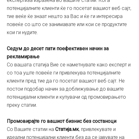
експертиза изразена во вашите статии. Кога
потенцијалните клиенти ќе го посетат вашиот веб сајт,
тие веќе ќе знаат нешто за Вас и ќе ги интересира
повеќе со што се занимавате или кои се продуктите
кои ги нудите.
Седум до десет пати поефективен начин за
рекламирање
Со вашата статија Вие се наметнувате како експерт и
со тоа уште повеќе ги привлекува потенцијалните
клиенти пред тие да го посетат вашиот веб сајт. Не
постои подобар начин за доближување до вашите
потенцијални клиенти и купувачи од промовирањето
преку статии.
Промовирајте го вашиот бизнис без состаноци
Со Вашите статии на
Статија.мк
, привлекувате и
идеални потенцијални клиенти без да се јавувате на