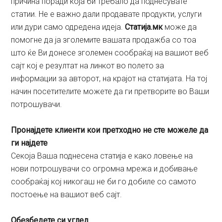
причина поради која би требало да поднесувате
статии. Не е важно дали продавате продукти, услуги
или дури само одредена идеја.
Статија.мк
може да
помогне да ја зголемите вашата продажба со тоа
што ќе Ви донесе зголемен сообраќај на вашиот веб
сајт кој е резултат на линкот во полето за
информации за авторот, на крајот на статијата. На тој
начин посетителите можете да ги претворите во Ваши
потрошувачи.
Пронајдете клиенти кои претходно не сте можеле да
ги најдете
Секоја Ваша поднесена статија е како ловење на
нови потрошувачи со огромна мрежа и добивање
сообраќај кој никогаш не би го добиле со самото
постоење на вашиот веб сајт.
Обезбедете си углед