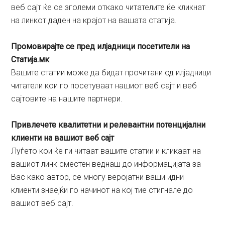
веб сајт ќе се зголеми откако читателите ќе кликнат
на линкот даден на крајот на вашата статија.
Промовирајте се пред илјадници посетители на
Статија.мк
Вашите статии може да бидат прочитани од илјадници
читатели кои го посетуваат нашиот веб сајт и веб
сајтовите на нашите партнери.
Привлечете квалитетни и релевантни потенцијални
клиенти на вашиот веб сајт
Луѓето кои ќе ги читаат вашите статии и кликаат на
вашиот линк сместен веднаш до информацијата за
Вас како автор, се многу веројатни ваши идни
клиенти знаејќи го начинот на кој тие стигнале до
вашиот веб сајт.