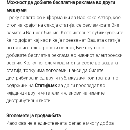
Можност да добиете бесплатна реклама во други
медиуми
Преку полето со информации за Вас како Автор, кое
стои на крајот на секоја статија, се рекламирате Вие
самите и Вашиот бизнис. Кога интернет публикувачите
ќе го дојдат кај нас и ќе ја превземат Вашата статија
во нивниот електронски весник, Вие всушност
добивате бесплатна реклама во нивниот електронски
весник. Колку поголем квалитет внесете во вашата
статија, толку има поголеми шанси да бидете
дистрибуирани од други публикувачи кои трагаат по
содржини на
Статија.мк
за да ги проследат до
илјадници други читатели и членови на нивните
дистрибутивни листи.
Зголемете ја продажбата
Иако ова не е единствената, сепак е многу добра