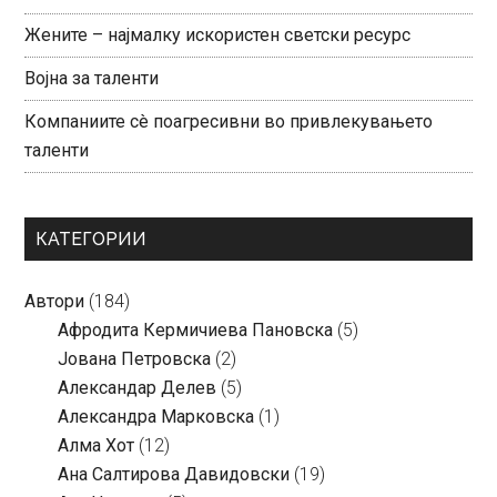
Жените – најмалку искористен светски ресурс
Војна за таленти
Компаниите сè поагресивни во привлекувањето
таленти
КАТЕГОРИИ
Автори
(184)
Aфродита Кермичиева Пановска
(5)
Јована Петровска
(2)
Александар Делев
(5)
Александра Марковска
(1)
Алма Хот
(12)
Ана Салтирова Давидовски
(19)