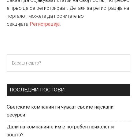
сакаат да објавуваат статии на овој портал, потребно
е прво да се регистрираат. Детали за регистрација на
порталот можете да прочитате во
секцијата
Регистрација
.
Primary
Бараш
нешто?
Sidebar
ПОСЛЕДНИ ПОСТОВИ
Светските компании ги чуваат своите најскапи
ресурси
Дали на компаниите им е потребен психолог и
зошто?