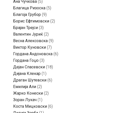
Ана Чучкова
(5)
Благица Ризоска
(5)
Благоја Грубор
(9)
Борис Ефтимовски
(2)
Брајан Трејси
(3)
Валентин Јуриќ
(2)
Весна Алексовска
(9)
Виктор Куновски
(7)
Гордана Андоновска
(6)
Гордана Гоџо
(3)
Дејан Спасевски
(18)
Дијана Клекар
(1)
Драган Шутевски
(6)
Емилија Али
(2)
Жарко Конески
(2)
Зоран Лукач
(1)
Коста Мицковски
(6)
Лидија Зорба
(1)