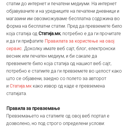
статии до интернет и печатени медиуми. На интернет
објавувачите и на уредниците на печатени дневници и
магазини им овозможуваме бесплатна содржина во
форма на бесплатни статии. Пред да превземете било
која статија од
Статија.мк
, потребно е да ги прочитате
и да ги прифатите
Правилата за користење на овој
сервис
. Доколку имате веб сајт, блог, електронски
весник или печатен медиум, и би сакале да
превземете било која статија од нашиот веб сајт,
потребно е статиите да ги превземете во целост како
што се објавени, заедно со полето за авторот
и
Статија.мк
како извор од каде е превземена
статијата.
Правила за превземање
Превземањето на статиите од овој веб портал е
дозволено, но под строго определени услови: