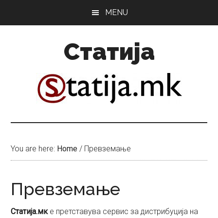
Skip
Skip
MENU
to
to
main
primary
Статија
content
sidebar
You are here:
Home
/
Превземање
Превземање
Статија.мк
е претставува сервис за дистрибуција на