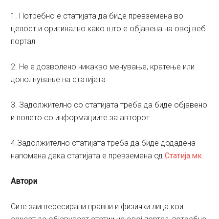
1. Потребно е статијата да биде превземена во
целост и оригинално како што е објавена на овој веб
портал
2. Не е дозволено никакво менување, кратење или
дополнување на статијата
3. Задолжително со статијата треба да биде објавено
и полето со информациите за авторот
4.Задолжително статијата треба да биде додадена
напомена дека статијата е превземена од
Статија.мк
.
Автори
Сите заинтересирани правни и физички лица кои