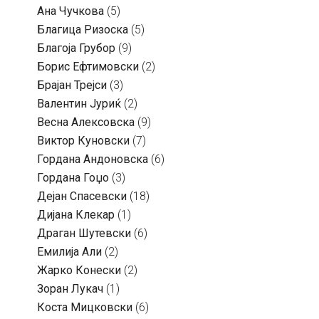
Ана Чучкова
(5)
Благица Ризоска
(5)
Благоја Грубор
(9)
Борис Ефтимовски
(2)
Брајан Трејси
(3)
Валентин Јуриќ
(2)
Весна Алексовска
(9)
Виктор Куновски
(7)
Гордана Андоновска
(6)
Гордана Гоџо
(3)
Дејан Спасевски
(18)
Дијана Клекар
(1)
Драган Шутевски
(6)
Емилија Али
(2)
Жарко Конески
(2)
Зоран Лукач
(1)
Коста Мицковски
(6)