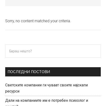
Sorry, no content matched your criteria.
Primary
Бараш
нешто?
Sidebar
ПОСЛЕДНИ ПОСТОВИ
Светските компании ги чуваат своите најскапи
ресурси
Дали на компаниите им е потребен психолог и