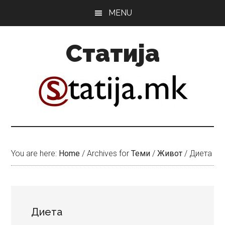
Skip
Skip
MENU
to
to
main
primary
Статија
content
sidebar
You are here:
Home
/
Archives for
Теми
/
Живот
/
Диета
Диета