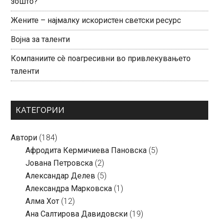
зошто?
Жените – најмалку искористен светски ресурс
Војна за таленти
Компаниите сè поагресивни во привлекувањето
таленти
КАТЕГОРИИ
Автори
(184)
Aфродита Кермичиева Пановска
(5)
Јована Петровска
(2)
Александар Делев
(5)
Александра Марковска
(1)
Алма Хот
(12)
Ана Салтирова Давидовски
(19)