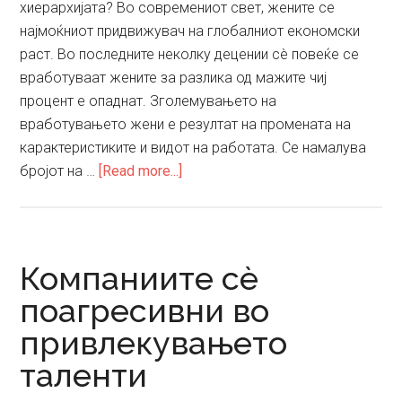
хиерархијата? Во современиот свет, жените се
најмоќниот придвижувач на глобалниот економски
раст. Во последните неколку децении сè повеќе се
вработуваат жените за разлика од мажите чиј
процент е опаднат. Зголемувањето на
вработувањето жени е резултат на промената на
карактеристиките и видот на работата. Се намалува
about
бројот на …
[Read more...]
Жените
–
најмалку
искористен
Компаниите сè
светски
поагресивни во
ресурс
привлекувањето
таленти