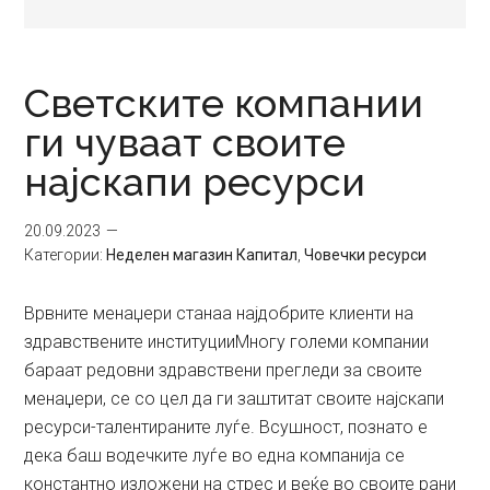
Светските компании
ги чуваат своите
најскапи ресурси
20.09.2023
Категории:
Неделен магазин Капитал
,
Човечки ресурси
Врвните менаџери станаа најдобрите клиенти на
здравствените институцииМногу големи компании
бараат редовни здравствени прегледи за своите
менаџери, сe со цел да ги заштитат своите најскапи
ресурси-талентираните луѓе. Всушност, познато е
дека баш водечките луѓе во една компанија се
константно изложени на стрес и веќе во своите рани