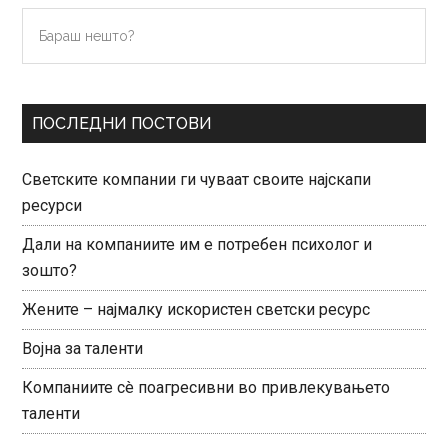
Primary
Бараш
нешто?
Sidebar
ПОСЛЕДНИ ПОСТОВИ
Светските компании ги чуваат своите најскапи
ресурси
Дали на компаниите им е потребен психолог и
зошто?
Жените – најмалку искористен светски ресурс
Војна за таленти
Компаниите сè поагресивни во привлекувањето
таленти