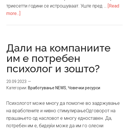
триесетти години се истрошуваат. Уште пред …
[Read
about
more...]
Светските
компании
ги
чуваат
Дали на компаниите
своите
им е потребен
најскапи
психолог и зошто?
ресурси
20.09.2023
Категории:
Вработување NEWS
,
Човечки ресурси
Психологот може многу да помогне во задржување
на вработените и нивно стимулирањеОдговорот на
прашањето од насловот е многу едноставен. Да,
потребен им е, бидејќи може да им го олесни