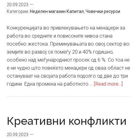
20.09.2023
Категории:
Неделен магазин Капитал
,
Човечки ресурси
Конкуренцијата во привлекувањето на менаџери за
работа во средните и повисоките нивоа стана
посебно жестока. Преминувањата во овој сектор во
земјите во развој се помеѓу 20 и 40% годишно,
особено над меѓународниот просек од 6 %. Со тоа не
е ни чудно што повеќето менаџери од оваа област не
остануваат на својата работа подолго од две до три
about
години. Една промена на работното …
[Read more...]
Компа
сè
поагр
во
Креативни конфликти
привл
талент
20.09.2023