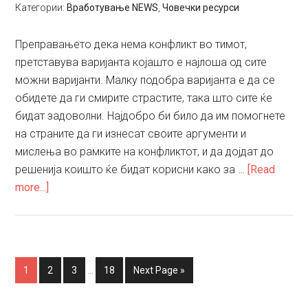
Категории:
Вработување NEWS
,
Човечки ресурси
Преправањето дека нема конфликт во тимот,
претставува варијанта којашто е најлоша од сите
можни варијанти. Малку подобра варијанта е да се
обидете да ги смирите страстите, така што сите ќе
бидат задоволни. Најдобро би било да им помогнете
на страните да ги изнесат своите аргументи и
мислења во рамките на конфликтот, и да дојдат до
решенија коишто ќе бидат корисни како за …
[Read
about
more...]
Креативни
конфликти
Interim
Go
Go
Go
Go
Go
1
2
3
…
18
Next Page »
pages
to
to
to
to
to
omitted
page
page
page
page