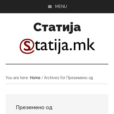
Skip
Skip
MENU
to
to
main
primary
Статија
content
sidebar
You are here:
Home
/
Archives for Преземено од
Преземено од