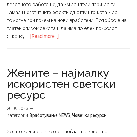
деловното работење, да им заштеди пари, да ги
намали негативните ефекти од отпуштањата и да
помогне при прием на нови вработени. Подобро е на
платен список секогаш да има по еден психолог,
about
отколку …
[Read more...]
Дали
на
компаниите
им
Жените – најмалку
е
искористен светски
потребен
ресурс
психолог
и
зошто?
20.09.2023
Категории:
Вработување NEWS
,
Човечки ресурси
Зошто жените ретко се наоѓаат на врвот на