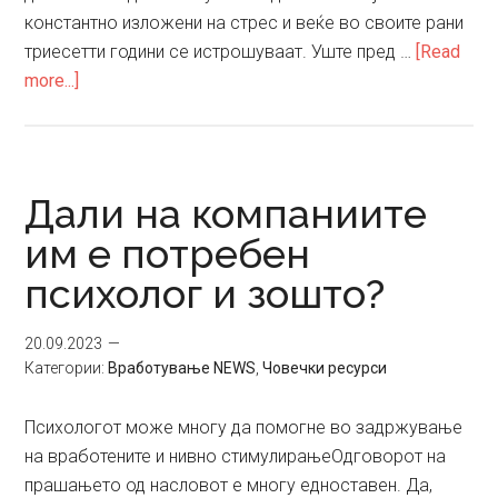
константно изложени на стрес и веќе во своите рани
триесетти години се истрошуваат. Уште пред …
[Read
about
more...]
Светските
компании
ги
чуваат
Дали на компаниите
своите
им е потребен
најскапи
психолог и зошто?
ресурси
20.09.2023
Категории:
Вработување NEWS
,
Човечки ресурси
Психологот може многу да помогне во задржување
на вработените и нивно стимулирањеОдговорот на
прашањето од насловот е многу едноставен. Да,