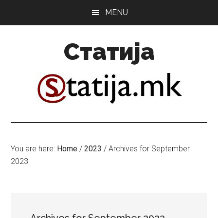
Skip
Skip
MENU
to
to
main
primary
Статија
content
sidebar
You are here:
Home
/
2023
/
Archives for September
2023