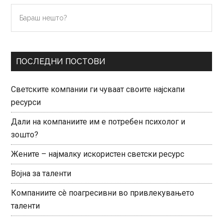
Primary
Бараш
нешто?
Sidebar
ПОСЛЕДНИ ПОСТОВИ
Светските компании ги чуваат своите најскапи
ресурси
Дали на компаниите им е потребен психолог и
зошто?
Жените – најмалку искористен светски ресурс
Војна за таленти
Компаниите сè поагресивни во привлекувањето
таленти