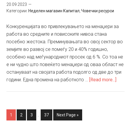
20.09.2023
Категории:
Неделен магазин Капитал
,
Човечки ресурси
Конкуренцијата во привлекувањето на менаџери за
работа во средните и повисоките нивоа стана
посебно жестока. Преминувањата во овој сектор во
земјите во развој се помеѓу 20 и 40% годишно,
особено над меѓународниот просек од 6 %. Со тоа не
е ни чудно што повеќето менаџери од оваа област не
остануваат на својата работа подолго од две до три
about
години. Една промена на работното …
[Read more...]
Компа
сè
поагр
во
Interim
Go
Go
Go
Go
Go
1
2
3
…
37
Next Page »
привл
pages
to
to
to
to
to
талент
omitted
page
page
page
page