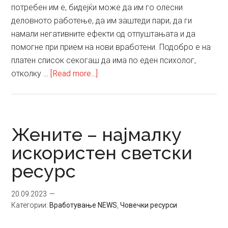
потребен им е, бидејќи може да им го олесни
деловното работење, да им заштеди пари, да ги
намали негативните ефекти од отпуштањата и да
помогне при прием на нови вработени. Подобро е на
платен список секогаш да има по еден психолог,
about
отколку …
[Read more...]
Дали
на
компаниите
им
Жените – најмалку
е
искористен светски
потребен
ресурс
психолог
и
зошто?
20.09.2023
Категории:
Вработување NEWS
,
Човечки ресурси