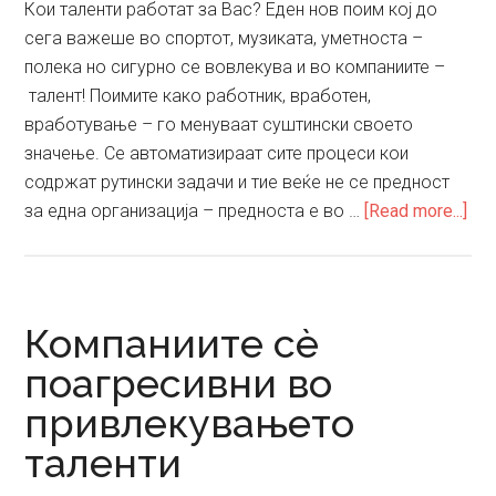
Кои таленти работат за Вас? Еден нов поим кој до
сега важеше во спортот, музиката, уметноста –
полека но сигурно се вовлекува и во компаниите –
талент! Поимите како работник, вработен,
вработување – го менуваат суштински своето
значење. Се автоматизираат сите процеси кои
содржат рутински задачи и тие веќе не се предност
abo
за една организација – предноста е во …
[Read more...]
Вој
за
тал
Компаниите сè
поагресивни во
привлекувањето
таленти