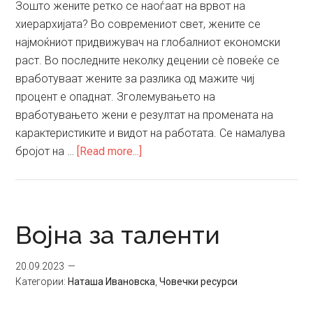
Зошто жените ретко се наоѓаат на врвот на
хиерархијата? Во современиот свет, жените се
најмоќниот придвижувач на глобалниот економски
раст. Во последните неколку децении сè повеќе се
вработуваат жените за разлика од мажите чиј
процент е опаднат. Зголемувањето на
вработувањето жени е резултат на промената на
карактеристиките и видот на работата. Се намалува
about
бројот на …
[Read more...]
Жените
–
најмалку
искористен
Војна за таленти
светски
ресурс
20.09.2023
Категории:
Наташа Ивановска
,
Човечки ресурси