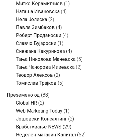
Митко Керамитчиев
(1)
Наташа Ивановска
(4)
Нела Јолеска
(2)
Павле Зимбаков
(4)
Роберт Проданоски
(4)
Славчо Бујароски
(1)
Снежана Какуринова
(4)
Тања Николова Маневска
(5)
Тања Чачорова Илиевска
(2)
Теодор Алексов
(2)
Томислав Трајков
(5)
Преземено од
(88)
Global HR
(2)
Web Marketing Today
(1)
Јошевски Консалтинг
(2)
Вработување NEWS
(29)
Неделен магазин Капитал
(52)