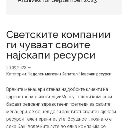
Archives for September 2023
Светските компании
ги чуваат своите
најскапи ресурси
20.09.2023
Категории:
Неделен магазин Капитал
,
Човечки ресурси
Врвните менаџери станаа најдобрите клиенти на
здравствените институцииМногу големи компании
бараат редовни здравствени прегледи за своите
менаџери, сe со цел да ги заштитат своите најскапи
ресурси-талентираните луѓе. Всушност, познато е
дека баш водечките луѓе во една компанија се