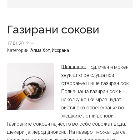
Газирани сокови
17.01.2012
Категории:
Алма Хот
,
Исхрана
Шшшшшш… одличен и моќен
звук што се слуша при
отворање шише газиран сок.
Полна чаша газиран сок и
неколку коцки мраз нудат
вистинско освежување во
жешките летни денови.
Газираните сокови најчесто во себе содржат вода,
шеќери, јаглерод диоксид. На пазарот можат да се