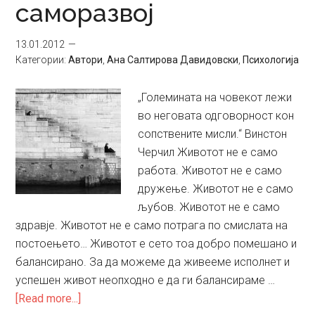
саморазвој
,
“Сајбер
13.01.2012
Понеделник“
Категории:
Автори
,
Ана Салтирова Давидовски
,
Психологија
и
“Боксинг
„Големината на човекот лежи
деј“
во неговата одговорност кон
во
сопствените мисли.“ Винстон
адвертајзингот?
Черчил Животот не е само
работа. Животот не е само
дружење. Животот не е само
љубов. Животот не е само
здравје. Животот не е само потрага по смислата на
постоењето… Животот е сето тоа добро помешано и
балансирано. За да можеме да живееме исполнет и
успешен живот неопходно е да ги балансираме …
about
[Read more...]