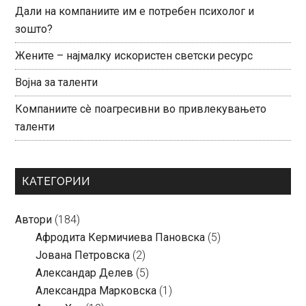
Дали на компаниите им е потребен психолог и
зошто?
Жените – најмалку искористен светски ресурс
Војна за таленти
Компаниите сè поагресивни во привлекувањето
таленти
КАТЕГОРИИ
Автори
(184)
Aфродита Кермичиева Пановска
(5)
Јована Петровска
(2)
Александар Делев
(5)
Александра Марковска
(1)