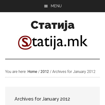
Skip
Skip
MENU
to
to
main
primary
Статија
content
sidebar
You are here:
Home
/
2012
/
Archives for January 2012
Archives for January 2012