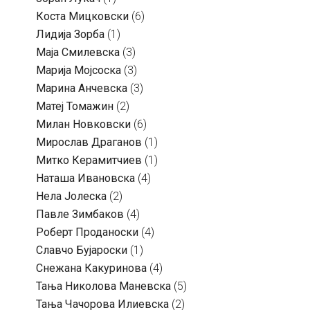
Коста Мицковски
(6)
Лидија Зорба
(1)
Маја Смилевска
(3)
Марија Мојсоска
(3)
Марина Анчевска
(3)
Матеј Томажин
(2)
Милан Новковски
(6)
Мирослав Драганов
(1)
Митко Керамитчиев
(1)
Наташа Ивановска
(4)
Нела Јолеска
(2)
Павле Зимбаков
(4)
Роберт Проданоски
(4)
Славчо Бујароски
(1)
Снежана Какуринова
(4)
Тања Николова Маневска
(5)
Тања Чачорова Илиевска
(2)