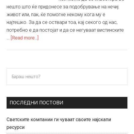
нешто што ќе придонесе за подобрување на нечиј
живот или, пак, ќе помогне некому кога му е
најтешко. За да се оствари тоа, кај секого од нас,
потребно е да постојат и да се негуваат вистинските
about
…
[Read more...]
Како
да
се
биде
Primary
Бараш
општествено
нешто?
Sidebar
одговорен
ПОСЛЕДНИ ПОСТОВИ
Светските компании ги чуваат своите најскапи
ресурси