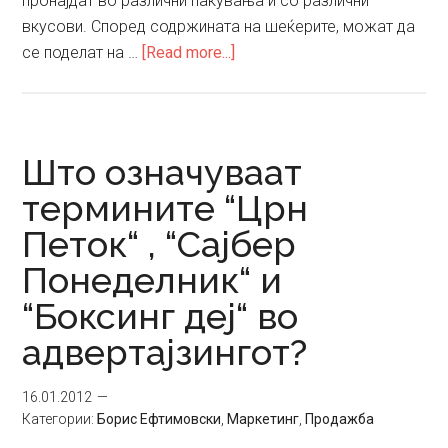
пронајдат во различни пакувања и со различни
вкусови. Според содржината на шеќерите, можат да
about
се поделат на …
[Read more...]
Газирани
сокови
Што означуваат
термините “Црн
Петок“ , “Сајбер
Понеделник“ и
“Боксинг деј“ во
адвертајзингот?
16.01.2012
Категории:
Борис Ефтимовски
,
Маркетинг
,
Продажба