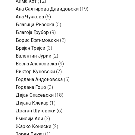
Алма Хот
(12)
Ана Салтирова Давидовски
(19)
Ана Чучкова
(5)
Благица Ризоска
(5)
Благоја Грубор
(9)
Борис Ефтимовски
(2)
Брајан Трејси
(3)
Валентин Јуриќ
(2)
Весна Алексовска
(9)
Виктор Куновски
(7)
Гордана Андоновска
(6)
Гордана Гоџо
(3)
Дејан Спасевски
(18)
Дијана Клекар
(1)
Драган Шутевски
(6)
Емилија Али
(2)
Жарко Конески
(2)
Зоран Лукач
(1)