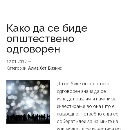
Новогодишен
завет
за
саморазвој
Како да се биде
општествено
одговорен
12.01.2012
Категории:
Алма Хот
,
Бизнис
Да се биде општествено
одговорен значи да се
изнајдат различни начини за
инвестирање во она што е
највредно. Потребно е да се
соберат идеи за начините на
кои може да се инвестира во