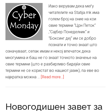
Иако верувам дека меѓу
читателите на Statija.mk има
голем број на оние на кои
овие термини “Црн Петок“
,“Сајбер Понеделник“ и
“Боксинг деј“ им се добро
познати и точно знаат што
означуваат, сепак имам и некој впечаток дека
многумина и баш не го знаат точното значење на
овие термини (што е разбирливо бидејќи овие
термини не се користат во нашиот јазик), па еве во
about
најкратка можна …
[Read more...]
Што
означуваат
термините
“Црн
Новогодишен завет за
Петок“