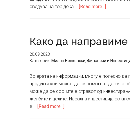
about
сведува на тоа дека …
[Read more...]
Штедливит
Македонц
Како да направиме
20.09.2023
Категории:
Милан Новковски
,
Финансии и Инвестиц
Во ерата на информации, многу е полесно да 
продукти кои можат да ви помогнат да си ја о
може да се соочите е стравот од инвестирање 
желбите и целите. Идеална инвестиција со апс
about
е …
[Read more...]
Како
да
направиме