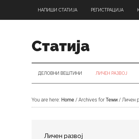
Skip
Skip
Skip
НАПИШИ СТАТИЈА
РЕГИСТРАЦИЈА
to
to
to
main
secondary
primary
content
menu
sidebar
Статија
ДЕЛОВНИ ВЕШТИНИ
ЛИЧЕН РАЗВОЈ
You are here:
Home
/
Archives for
Теми
/
Личен р
Личен развој