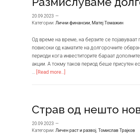
Размислуваме дол
на
берзите?
20.09.2023
Категории:
Лични финансии
,
Матеј Томажин
Од време на време, на берзите се појавуваат 
повисоки од каматите на долгорочните обврзниц
периоди кога инвеститорите бараат дополнит
акции. А токму таков период беше присутен е
about
…
[Read more...]
Размислуваме
долгорочно
Страв од нешто но
20.09.2023
Категории:
Личен раст и развој
,
Томислав Трајков