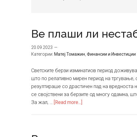
Ве плаши ли неста
20.09.2023
Категории:
Матеј Томажин
,
Финансии и Инвестиции
Светските берзи изминатиов период доживуваа
што по релативно мирен период на тргување, 
резултираше со драстичен пад на вредноста н
се својствени за берзите од многу одамна, ш
about
За жал, …
[Read more...]
Ве
плаши
ли
нестабилноста