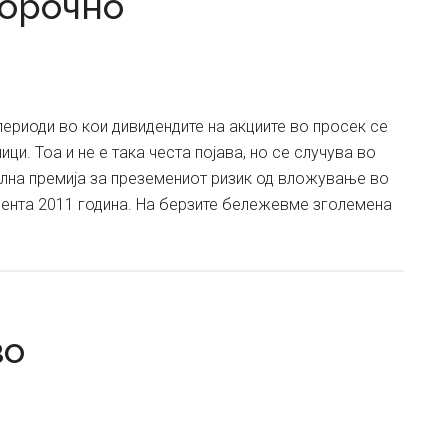
горочно
периоди во кои дивидендите на акциите во просек се
и. Тоа и не е така честа појава, но се случува во
елна премија за преземениот ризик од вложување во
сента 2011 година. На берзите бележевме зголемена
во