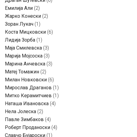
Драган Шутевски
(6)
Емилија Али
(2)
Жарко Конески
(2)
Зоран Лукач
(1)
Коста Мицковски
(6)
Лидија Зорба
(1)
Маја Смилевска
(3)
Марија Мојсоска
(3)
Марина Анчевска
(3)
Матеј Томажин
(2)
Милан Новковски
(6)
Мирослав Драганов
(1)
Митко Керамитчиев
(1)
Наташа Ивановска
(4)
Нела Јолеска
(2)
Павле Зимбаков
(4)
Роберт Проданоски
(4)
Славчо Бујароски
(1)