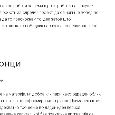
о да се работи за семинарска работа на факултет,
е работи за одреден проект, да се напише вовед во
в да го прескокнам тој дел затоа што
окажала како победник наспроти конвенционалните
о
онци
ии
 на материјални добра или пари како одреден облик
ачката на новоформираниот приход. Примарен мотив
адекватно трошење во даден иден период.
авање капитал, кој без практична апликација се