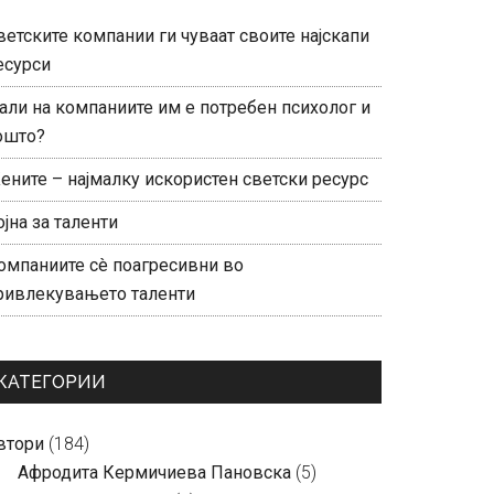
ветските компании ги чуваат своите најскапи
есурси
али на компаниите им е потребен психолог и
ошто?
ените – најмалку искористен светски ресурс
ојна за таленти
омпаниите сè поагресивни во
ривлекувањето таленти
КАТЕГОРИИ
втори
(184)
Aфродита Кермичиева Пановска
(5)