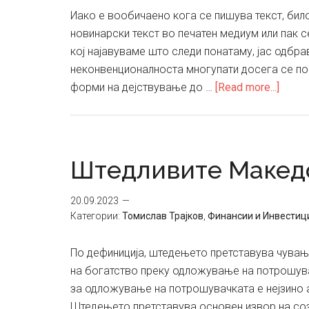
Иако е вообичаено кога се пишува текст, бил
новинарски текст во печатен медиум или пак с
кој најавуваме што следи понатаму, јас одбра
неконвенционалноста многупати досега се п
about
форми на дејствување до …
[Read more...]
Страв
од
нешт
ново
Штедливите Макед
20.09.2023
Категории:
Томислав Трајков
,
Финансии и Инвестиц
По дефиниција, штедењето претставува чување
на богатство преку одложување на потрошув
за одложување на потрошувачката е нејзино 
Штедењето претставува основен извор на созд