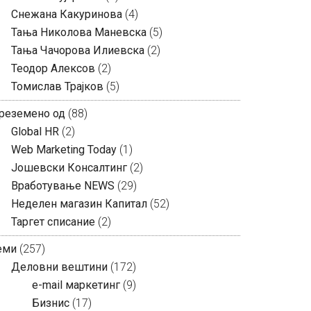
Снежана Какуринова
(4)
Тања Николова Маневска
(5)
Тања Чачорова Илиевска
(2)
Теодор Алексов
(2)
Томислав Трајков
(5)
реземено од
(88)
Global HR
(2)
Web Marketing Today
(1)
Јошевски Консалтинг
(2)
Вработување NEWS
(29)
Неделен магазин Капитал
(52)
Таргет списание
(2)
еми
(257)
Деловни вештини
(172)
e-mail маркетинг
(9)
Бизнис
(17)