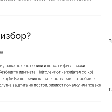
е
и
 избор?
П
ии
ги дознаете сите новини и поволни финансиски
безбедите иднината. Најголемиот непријател со кој
кој би Ве попречил да си ги остварите потребите и
олутна заштита не постои, ризикот помалку или повеќе
Т