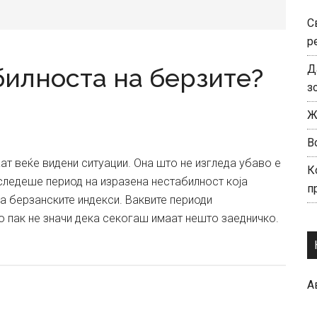
С
р
Д
билноста на берзите?
з
Ж
В
т веќе видени ситуации. Она што не изгледа убаво е
К
следеше период на изразена нестабилност која
п
а берзанските индекси. Ваквите периоди
то пак не значи дека секогаш имаат нешто заедничко.
А