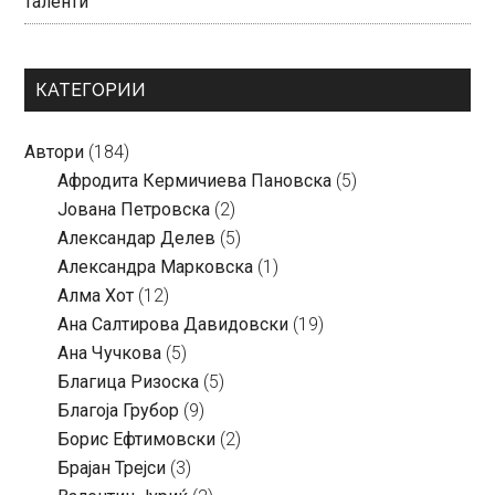
таленти
КАТЕГОРИИ
Автори
(184)
Aфродита Кермичиева Пановска
(5)
Јована Петровска
(2)
Александар Делев
(5)
Александра Марковска
(1)
Алма Хот
(12)
Ана Салтирова Давидовски
(19)
Ана Чучкова
(5)
Благица Ризоска
(5)
Благоја Грубор
(9)
Борис Ефтимовски
(2)
Брајан Трејси
(3)