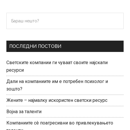
to
to
to
to
to
page
page
page
page
Primary
Бараш
нешто?
Sidebar
ПОСЛЕДНИ ПОСТОВИ
Светските компании ги чуваат своите најскапи
ресурси
Дали на компаниите им е потребен психолог и
зошто?
Жените – најмалку искористен светски ресурс
Војна за таленти
Компаниите сè поагресивни во привлекувањето