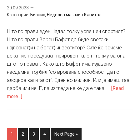
20.09.2023
Категории:
Бизнис
,
Неделен магазин Капитал
Што го прави еден Надал толку успешен спортист?
Што го прави Ворен Бафет да биде светски
најпознат(и најбогат) инвеститор? Сите ќе речеме
дека тие поседуваат природен талент токму за она
што го прават. Како што Бафет има изјавено
неодамна, тој бил “со вродена способност да го
алоцира капиталот”. Еден во милион. Или ја имаш таа
дарба или не. Е, па изгледа не ќе да е така. …
[Read
about
more...]
Зошто
врвните
се
врвни?
Go
Go
Go
Go
Go
1
2
3
4
Next Page »