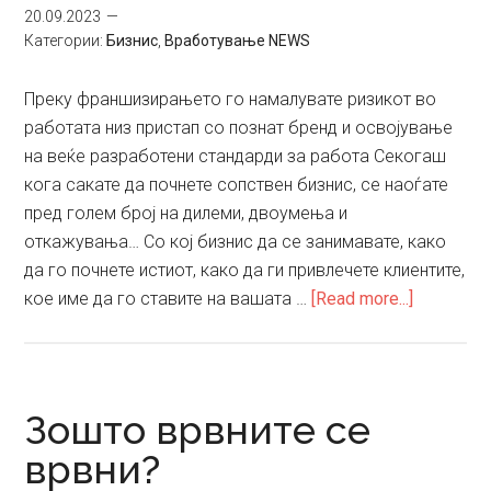
20.09.2023
и
Категории:
Бизнис
,
Вработување NEWS
доколку
не
Преку франшизирањето го намалувате ризикот во
се
работата низ пристап со познат бренд и освојување
промениме
на веќе разработени стандарди за работа Секогаш
нема
кога сакате да почнете сопствен бизнис, се наоѓате
ни
пред голем број на дилеми, двоумења и
да
откажувања… Со кој бизнис да се занимавате, како
ни
да го почнете истиот, како да ги привлечете клиентите,
тргне?
about
кое име да го ставите на вашата …
[Read more...]
Франшиз
-лесен
пат
до
Зошто врвните се
успехот
врвни?