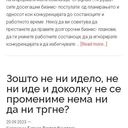
сите досегашни бизнис- постулати: од планирањето и
односот кон конкуренцијата до состаноците и
работното време. Некој да ви советува да
престанете да правите долгорочни бизнис- планови,
да ги укинете работните состаноци, да ја игнорирате
about
конкуренцијата и да избегнувате …
[Read more...]
Забораве
планирањ
препуште
му
Зошто не ни идело, не
се
ни иде и доколку не се
на
промениме нема ни
пазарнио
хаос
да ни тргне?
20.09.2023