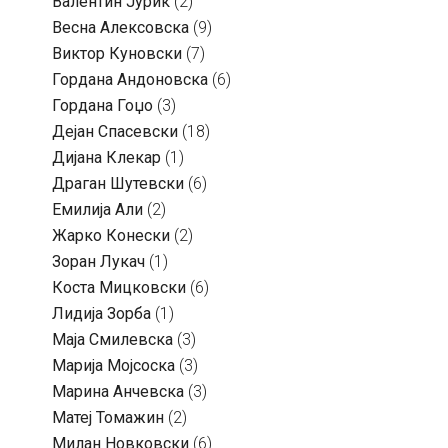
Валентин Јуриќ
(2)
Весна Алексовска
(9)
Виктор Куновски
(7)
Гордана Андоновска
(6)
Гордана Гоџо
(3)
Дејан Спасевски
(18)
Дијана Клекар
(1)
Драган Шутевски
(6)
Емилија Али
(2)
Жарко Конески
(2)
Зоран Лукач
(1)
Коста Мицковски
(6)
Лидија Зорба
(1)
Маја Смилевска
(3)
Марија Мојсоска
(3)
Марина Анчевска
(3)
Матеј Томажин
(2)
Милан Новковски
(6)