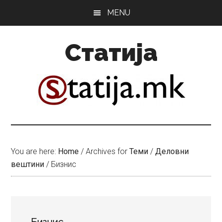
Skip
Skip
MENU
to
to
main
primary
Статија
content
sidebar
You are here:
Home
/
Archives for
Теми
/
Деловни
вештини
/
Бизнис