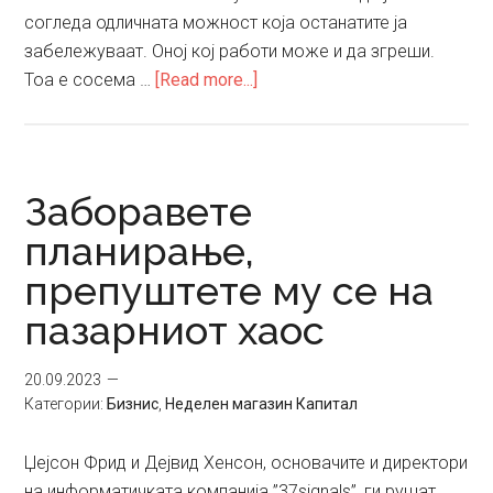
согледа одличната можност која останатите ја
забележуваат. Оној кој работи може и да згреши.
about
Тоа е сосема …
[Read more...]
Гугл
и
Епл
биле
Заборавете
неинтересни
планирање,
компании?
препуштете му се на
пазарниот хаос
20.09.2023
Категории:
Бизнис
,
Неделен магазин Капитал
Џејсон Фрид и Дејвид Хенсон, основачите и директори
на информатичката компанија ”37signals”, ги рушат