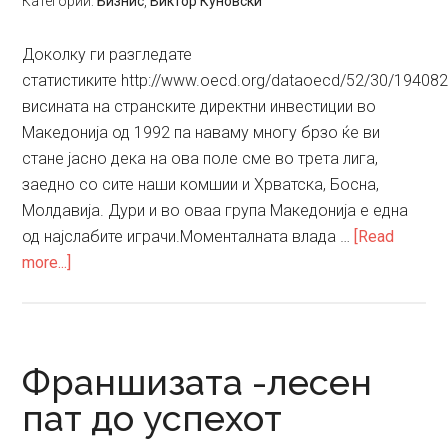
Категории:
Бизнис
,
Виктор Куновски
Доколку ги разгледате
статистиките http://www.oecd.org/dataoecd/52/30/194082
висината на странските директни инвестиции во
Македонија од 1992 па наваму многу брзо ќе ви
стане јасно дека на ова поле сме во трета лига,
заедно со сите наши комшии и Хрватска, Босна,
Молдавија. Дури и во оваа група Македонија е една
од најслабите играчи.Моменталната влада …
[Read
about
more...]
Зошто
не
ни
идело,
Франшизата -лесен
не
пат до успехот
ни
иде