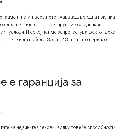
а
енаџмент на Универзитетот Харвард, во една прилика
о едрење. Сите се натпреваруваме со еднакви
ски услови. И секој пат ме запрепастува фактот дека
танатите и да победи. Зошто? Затоа што нејзиниот
е е гаранција за
та
тите на нејзините членови. Колку повеќе способности