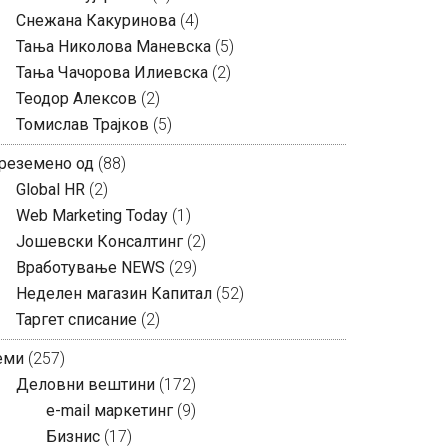
Снежана Какуринова
(4)
Тања Николова Маневска
(5)
Тања Чачорова Илиевска
(2)
Теодор Алексов
(2)
Томислав Трајков
(5)
реземено од
(88)
Global HR
(2)
Web Marketing Today
(1)
Јошевски Консалтинг
(2)
Вработување NEWS
(29)
Неделен магазин Капитал
(52)
Таргет списание
(2)
еми
(257)
Деловни вештини
(172)
e-mail маркетинг
(9)
Бизнис
(17)