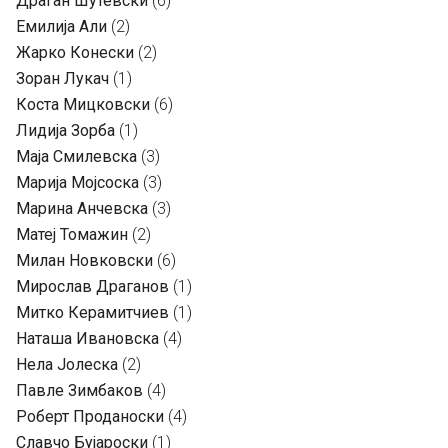
Драган Шутевски
(6)
Емилија Али
(2)
Жарко Конески
(2)
Зоран Лукач
(1)
Коста Мицковски
(6)
Лидија Зорба
(1)
Маја Смилевска
(3)
Марија Мојсоска
(3)
Марина Анчевска
(3)
Матеј Томажин
(2)
Милан Новковски
(6)
Мирослав Драганов
(1)
Митко Керамитчиев
(1)
Наташа Ивановска
(4)
Нела Јолеска
(2)
Павле Зимбаков
(4)
Роберт Проданоски
(4)
Славчо Бујароски
(1)