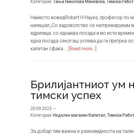
Категории:
Тања Николова Маневска
,
Тимска Работ
Наместо воведRobert H Hayes, професор по м
напишал:„Со задоволство се натпреварувам в
едрилици, со еднаква посада и во исти времен
една посада секогаш успева да ги претрка ос
about
капетан сфаќа …
[Read more...]
Тимско
работење
Брилијантниот ум н
тимски успех
20.09.2023
Категории:
Неделен магазин Капитал
,
Тимска Рабо
За добар тим важна е разновидноста на тален