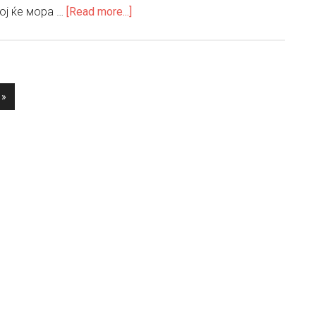
about
тој ќе мора …
[Read more...]
Превирање
во
тимот
 »