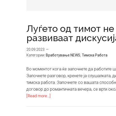
Луѓето од тимот не 
развиваат дискусиј
20.09.2023
Категории:
Вработување NEWS
,
Тимска Работа
Во моментот кога ќе започнете да работите шт
Започнете разговор, кренете ја слушалката, ди
тимска работа. Започнете со вашата способ
договор до романтичната вечера, се врти око
about
[Read more...]
Луѓето
од
тимот