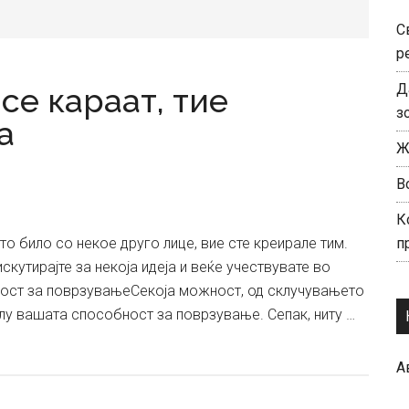
С
р
Д
се караат, тие
з
а
Ж
В
К
о било со некое друго лице, вие сте креирале тим.
п
скутирајте за некоја идеја и веќе учествувате во
ност за поврзувањеСекоја можност, од склучувањето
лу вашата способност за поврзување. Сепак, ниту …
А