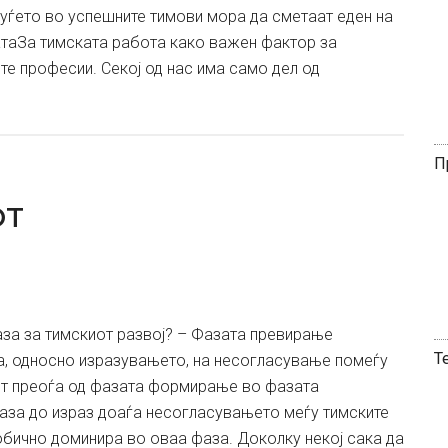
Луѓето во успешните тимови мора да сметаат еден на
атаЗа тимската работа како важен фактор за
е професии. Секој од нас има само дел од
т
П
от
фаза за тимскиот развој? – Фазата превирање
Т
а, односно изразувањето, на несогласување помеѓу
от преоѓа од фазата формирање во фазата
аза до израз доаѓа несогласувањето меѓу тимските
 обично доминира во оваа фаза. Доколку некој сака да