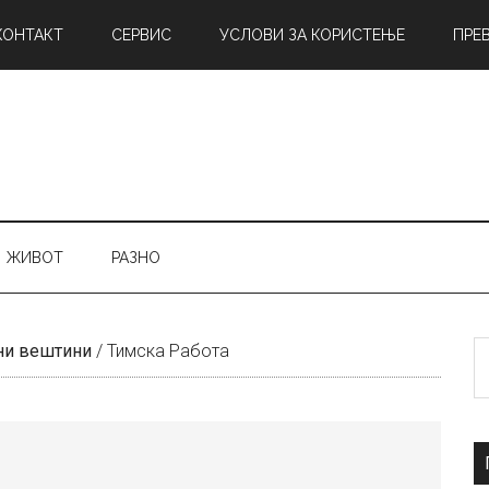
КОНТАКТ
СЕРВИС
УСЛОВИ ЗА КОРИСТЕЊЕ
ПРЕ
ЖИВОТ
РАЗНО
Б
ни вештини
/
Тимска Работа
н