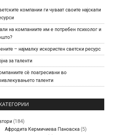
ветските компании ги чуваат своите најскапи
есурси
али на компаниите им е потребен психолог и
ошто?
ените – најмалку искористен светски ресурс
ојна за таленти
омпаниите сè поагресивни во
ривлекувањето таленти
КАТЕГОРИИ
втори
(184)
Aфродита Кермичиева Пановска
(5)