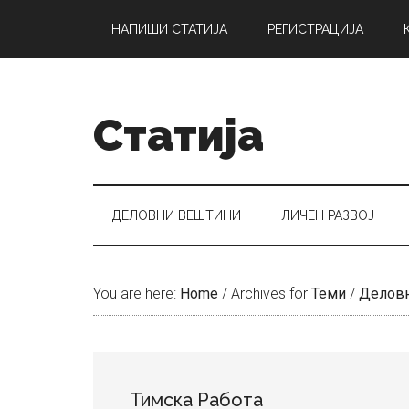
Skip
Skip
Skip
НАПИШИ СТАТИЈА
РЕГИСТРАЦИЈА
to
to
to
main
secondary
primary
content
menu
sidebar
Статија
ДЕЛОВНИ ВЕШТИНИ
ЛИЧЕН РАЗВОЈ
You are here:
Home
/
Archives for
Теми
/
Делов
Тимска Работа