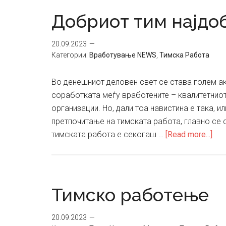
не
Добриот тим најдо
се
караат,
20.09.2023
тие
Категории:
Вработување NEWS
,
Тимска Работа
развиваат
дискусија
Во денешниот деловен свет се става голем ак
соработката меѓу вработените – квалитетниот
организации. Но, дали тоа навистина е така, и
претпочитање на тимската работа, главно се
abo
тимската работа е секогаш …
[Read more...]
Доб
тим
нај
фун
Тимско работење
20.09.2023