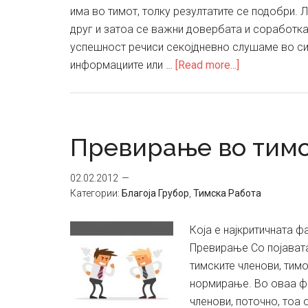
има во тимот, толку резултатите се подобри. 
друг и затоа се важни довербата и соработк
успешност речиси секојдневно слушаме во сит
about
информациите или …
[Read more...]
Брилијантнио
ум
не
е
Превирање во тим
гаранција
за
02.02.2012
тимски
Категории:
Благоја Грубор
,
Тимска Работа
успех
Која е најкритичната 
Превирање Со појават
тимските членови, тим
нормирање. Во оваа ф
членови, поточно, тоа