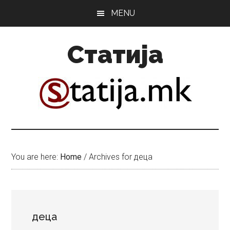
Skip
Skip
MENU
to
to
main
primary
Статија
content
sidebar
You are here:
Home
/
Archives for деца
деца