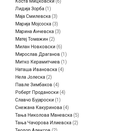
Коста Мицковски
(6)
Лидија Зорба
(1)
Маја Смилевска
(3)
Марија Мојсоска
(3)
Марина Анчевска
(3)
Матеј Томажин
(2)
Милан Новковски
(6)
Мирослав Драганов
(1)
Митко Керамитчиев
(1)
Наташа Ивановска
(4)
Нела Јолеска
(2)
Павле Зимбаков
(4)
Роберт Проданоски
(4)
Славчо Бујароски
(1)
Снежана Какуринова
(4)
Тања Николова Маневска
(5)
Тања Чачорова Илиевска
(2)
Теодор Алексов
(2)