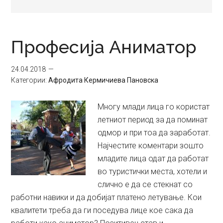
Професија Аниматор
24.04.2018
Категории:
Aфродита Кермичиева Пановска
Многу млади лица го користат
летниот период за да поминат
одмор и при тоа да заработат.
Најчестите коментари зошто
младите лица одат да работат
во туристички места, хотели и
слично е да се стекнат со
работни навики и да добијат платено летување. Кои
квалитети треба да ги поседува лице кое сака да