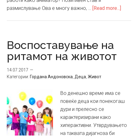
работи како аниматор? Позитивен став и
about
размислување Ова е многу важно, …
[Read more...]
Профес
Анимат
Воспоставување на
ритамот на животот
14.07.2017
Категории:
Гордана Андоновска
,
Деца
,
Живот
Во денешно време има се
повеќе деца кои понекогаш
дури и прелесно се
карактеризирани како
хиперактивни. Утврдувањето
на таквата дијагноза би