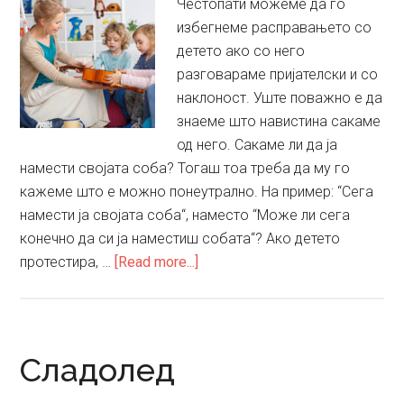
Честопати можеме да го
избегнеме расправањето со
детето ако со него
разговараме пријателски и со
наклоност. Уште поважно е да
знаеме што навистина сакаме
од него. Сакаме ли да ја
намести својата соба? Тогаш тоа треба да му го
кажеме што е можно понеутрално. На пример: “Сега
намести ја својата соба“, наместо “Може ли сега
конечно да си ја наместиш собата“? Ако детето
about
протестира, …
[Read more...]
Квалитетна
комуникација
со
децата
Сладолед