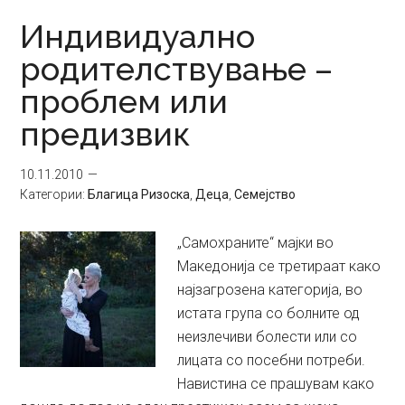
Индивидуално
родителствување –
проблем или
предизвик
10.11.2010
Категории:
Благица Ризоска
,
Деца
,
Семејство
„Самохраните“ мајки во
Македонија се третираат како
најзагрозена категорија, во
истата група со болните од
неизлечиви болести или со
лицата со посебни потреби.
Навистина се прашувам како