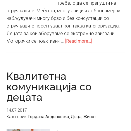
требало да се препушти на
стручњаците. Меѓутоа, многу лаици и добронамерни
набљудувачи многу брзо и без консултации со
стручњаците посегнуваат кон таква категоризација.
Децата за кои зборуваме се екстремно заиграни.
about
Моторички се поактивни …
[Read more...]
Воспоставување
на
ритамот
на
Квалитетна
животот
комуникација со
децата
14.07.2017
Категории:
Гордана Андоновска
,
Деца
,
Живот