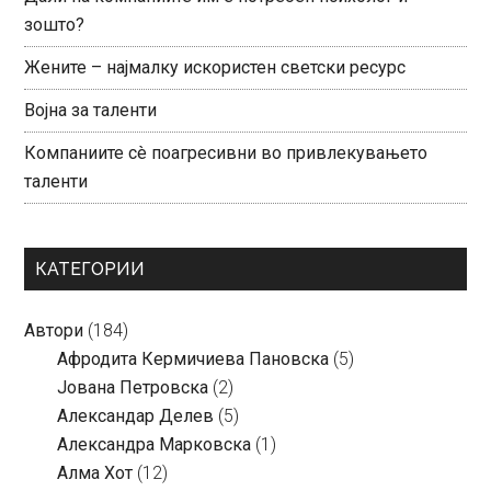
зошто?
Жените – најмалку искористен светски ресурс
Војна за таленти
Компаниите сè поагресивни во привлекувањето
таленти
КАТЕГОРИИ
Автори
(184)
Aфродита Кермичиева Пановска
(5)
Јована Петровска
(2)
Александар Делев
(5)
Александра Марковска
(1)
Алма Хот
(12)