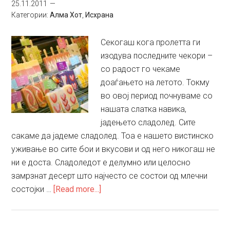
25.11.2011
Категории:
Алма Хот
,
Исхрана
Секогаш кога пролетта ги
изодува последните чекори –
со радост го чекаме
доаѓањето на летото. Токму
во овој период почнуваме со
нашата слатка навика,
јадењето сладолед. Сите
сакаме да јадеме сладолед. Тоа е нашето вистинско
уживање во сите бои и вкусови и од него никогаш не
ни е доста. Сладоледот е делумно или целосно
замрзнат десерт што најчесто се состои од млечни
about
состојки …
[Read more...]
Сладолед