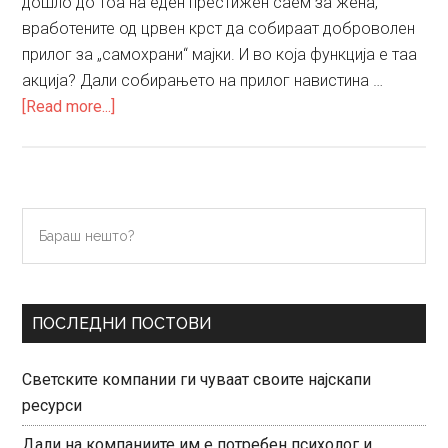
дошло до тоа на еден престижен саем за жена,
вработените од црвен крст да собираат доброволен
прилог за „самохрани“ мајки. И во која функција е таа
акција? Дали собирањето на прилог навистина …
about
[Read more...]
Индивидуално
родителствување
–
проблем
Primary
Бараш
или
нешто?
Sidebar
предизвик
ПОСЛЕДНИ ПОСТОВИ
Светските компании ги чуваат своите најскапи
ресурси
Дали на компаниите им е потребен психолог и