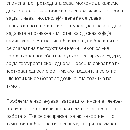
споменат во претходната фаза, можеме да кажеме
дека во оваа фаза тимските членови скокаат во вода
за да пливаат, но, мислејќи дека ќе се удават,
почнуваат да паничат. Тие почнуваат да сфаќаат дека
задачата е поинаква или потешка од онаа која ја
замислувале. Затоа, тие обвинуваат, се бранат и не
се слагаат на деструктивен начин. Некои од нив
провоцираат посебен вид судири, тестирачки судири,
за да тестираат некои односи. Посебно сакаат да ги
тестираат односите со тимскиот водач или со оние
членови кои се борат за доминантна позиција во
тимот.
Проблемите настануваат затоа што тимските членови
стануваат нестрпливи поради немање напредок во
работата. Тие се расправаат за активностите што
тимот би требало да ги превземе, но при тоа имаат