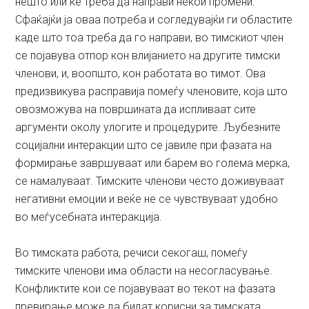
нешто или ќе треба да направи некои промени.
Сфаќајќи ја оваа потреба и согледувајќи ги областите
каде што тоа треба да го направи, во тимскиот член
се појавува отпор кон влијанието на другите тимски
членови, и, воопшто, кон работата во тимот. Ова
предизвикува расправија помеѓу членовите, која што
овозможува на површината да испливаат сите
аргументи околу улогите и процедурите. Љубезните
социјални интеракции што се јавиле при фазата на
формирање завршуваат или барем во голема мерка,
се намалуваат. Тимските членови често доживуваат
негативни емоции и веќе не се чувствуваат удобно
во меѓусебната интеракција.
Во тимската работа, речиси секогаш, помеѓу
тимските членови има области на несогласување.
Конфликтите кои се појавуваат во текот на фазата
превирање може да бидат корисни за тимската