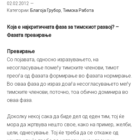
02.02.2012
Категории:
Благоја Грубор
,
Тимска Работа
Која е најкритичната фаза за тимскиот развој? –
Фазата превирање
Превирање
Со појавата, односно изразувањето, на
несогласување помеѓу тимските членови, тимот
преоѓа од фазата формирање во фазата нормирање.
Во оваа фаза до израз доаѓа несогласувањето меѓу
тимските членови, поточно, тоа обично доминира во
оваа фаза.
Доколку некој сака да биде дел од еден тим, тој ќе
мора да жртвува нешто свое, како на пример, желби,
цели, однесување. Тој ќе треба да се откаже од