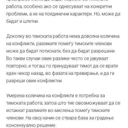
работа, особено ако се однесуваат на конкретни
проблеми, а не на поединечни карактери. Но, може да
бидат и штетни.
Доколку во тимската работа нема доволна количина
на конфликти, разликите помеѓу тимските членови
може да бидат потиснати, без да бидат разрешени.
Во такви случаи овие разлики често се јавуваат
повторно, и тогаш го принудуваат тимот да се врати
еден чекор назад, во фазата на превирање, и да ги
разреши овие конфликтни.
Умерена количина на конфликти е потребна за
тимската работа, затоа што тие овозможуваат да се
истакнат разликите во мислења помеѓу тимските
членови. На овој начин се ствара база за градење
консензуално решение.