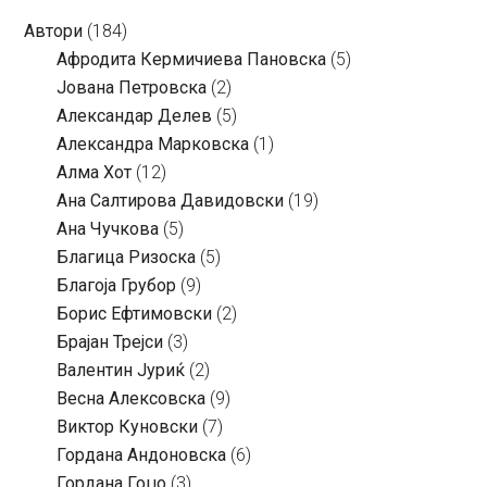
Автори
(184)
Aфродита Кермичиева Пановска
(5)
Јована Петровска
(2)
Александар Делев
(5)
Александра Марковска
(1)
Алма Хот
(12)
Ана Салтирова Давидовски
(19)
Ана Чучкова
(5)
Благица Ризоска
(5)
Благоја Грубор
(9)
Борис Ефтимовски
(2)
Брајан Трејси
(3)
Валентин Јуриќ
(2)
Весна Алексовска
(9)
Виктор Куновски
(7)
Гордана Андоновска
(6)
Гордана Гоџо
(3)