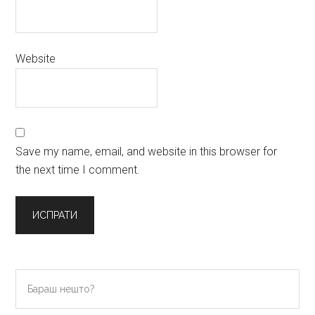
Website
Save my name, email, and website in this browser for
the next time I comment.
Primary
Бараш
нешто?
Sidebar