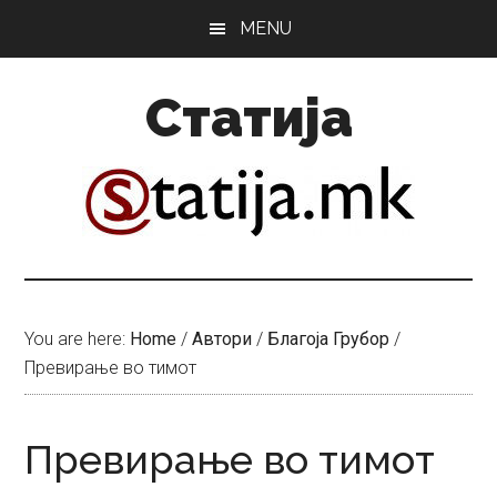
Skip
Skip
MENU
to
to
main
primary
Статија
content
sidebar
You are here:
Home
/
Автори
/
Благоја Грубор
/
Превирање во тимот
Превирање во тимот