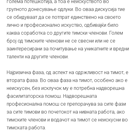
голема потешкотија, а тоа е неискуството во
групното донесување одлуки. Во оваа дискусија тие
се обидуваат да се потпрат единствено на своето
лично и професионално искуство, одбивајќи било
каква соработка со другите тимски членови. Голем
број од тимските членови не се свесни или не се
заинтересирани за почитување на уникатните и вредни
таленти на другите членови.
Најризична фаза, од аспект на одржливост на тимот, е
втората фаза. Во оваа фаза на тимот, особено ако е
неискусен, без исклучок му е потребна надворешна
фасилитаторска помош. Надворешната
професионална помош се препорачува за сите фази
за сите тимови во почетокот на нивната работа, ако
тимските членови и водачот на тимот се неискусни во
тимската работа.