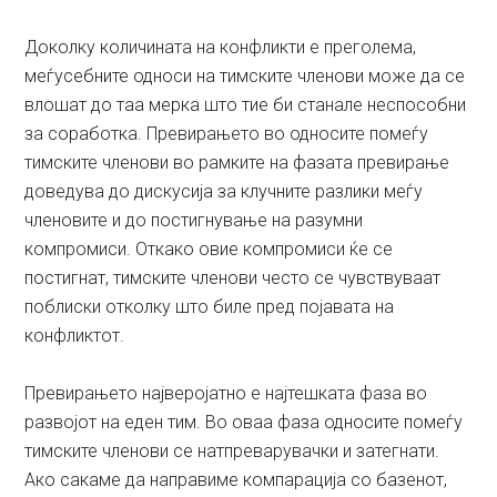
Доколку количината на конфликти е преголема,
меѓусебните односи на тимските членови може да се
влошат до таа мерка што тие би станале неспособни
за соработка. Превирањето во односите помеѓу
тимските членови во рамките на фазата превирање
доведува до дискусија за клучните разлики меѓу
членовите и до постигнување на разумни
компромиси. Откако овие компромиси ќе се
постигнат, тимските членови често се чувствуваат
поблиски отколку што биле пред појавата на
конфликтот.
Превирањето најверојатно е најтешката фаза во
развојот на еден тим. Во оваа фаза односите помеѓу
тимските членови се натпреварувачки и затегнати.
Ако сакаме да направиме компарација со базенот,