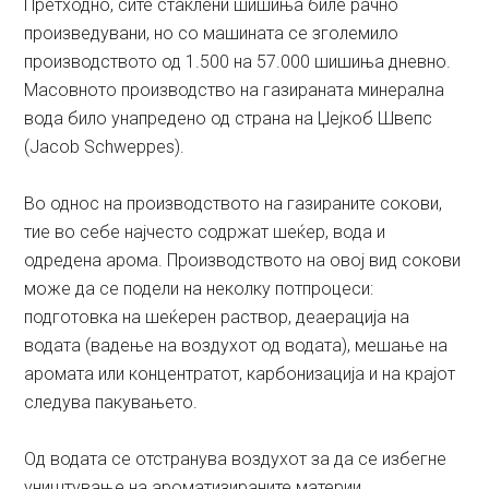
Претходно, сите стаклени шишиња биле рачно
произведувани, но со машината се зголемило
производството од 1.500 на 57.000 шишиња дневно.
Масовното производство на газираната минерална
вода било унапредено од страна на Џејкоб Швепс
(Jacob Schweppes).
Во однос на производството на газираните сокови,
тие во себе најчесто содржат шеќер, вода и
одредена арома. Производството на овој вид сокови
може да се подели на неколку потпроцеси:
подготовка на шеќерен раствор, деаерација на
водата (вадење на воздухот од водата), мешање на
аромата или концентратот, карбонизација и на крајот
следува пакувањето.
Од водата се отстранува воздухот за да се избегне
уништување на ароматизираните материи