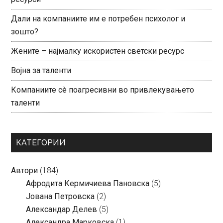
Дали на компаниите им е потребен психолог и
зошто?
Жените – најмалку искористен светски ресурс
Војна за таленти
Компаниите сè поагресивни во привлекувањето
таленти
КАТЕГОРИИ
Автори
(184)
Aфродита Кермичиева Пановска
(5)
Јована Петровска
(2)
Александар Делев
(5)
Александра Марковска
(1)