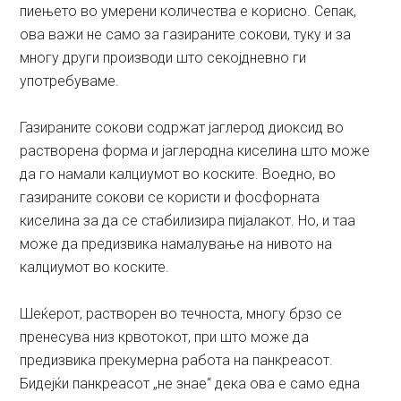
пиењето во умерени количества е корисно. Сепак,
ова важи не само за газираните сокови, туку и за
многу други производи што секојдневно ги
употребуваме.
Газираните сокови содржат јаглерод диоксид во
растворена форма и јаглеродна киселина што може
да го намали калциумот во коските. Воедно, во
газираните сокови се користи и фосфорната
киселина за да се стабилизира пијалакот. Но, и таа
може да предизвика намалување на нивото на
калциумот во коските.
Шеќерот, растворен во течноста, многу брзо се
пренесува низ крвотокот, при што може да
предизвика прекумерна работа на панкреасот.
Бидејќи панкреасот „не знае“ дека ова е само една