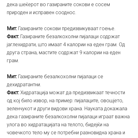
дека шеќерот во газираните сокови е сосем
природен и исправен сооднос.
Мит:
Газираните сокови предизвикуваат гоење.
Факт:
Газираните безалкохолни пијалаци содржат
јаглехидрати, што имаат 4 калории на еден грам. Од
друга страна, мастите содржат 9 калории на еден
грам.
Мит:
Газираните безалкохолни пијалаци се
дехидратантни.
Факт:
Хидратација можат да предизвикаат течности
од кој било извор, на пример: пијалаците, овошјето,
зеленчукот и други видови храна. Науката докажала
дека газираните безалкохолни пијалаци играат важна
улога во хидратацијата на телото, бидејќи на
човечкото тело му се потребни разновидна храна и