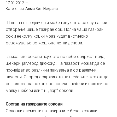
17.01.2012
Категории:
Алма Хот
,
Исхрана
Шшшшшш… одличен и моќен звук што се слуша при
отворање шише газиран сок. Полна чаша газиран
сок и неколку коцки мраз нудат вистинско
освежување во жешките летни денови.
Газираните сокови најчесто во себе содржат вода,
шеќери, јаглерод диоксид. На пазарот можат да се
пронајдат во различни пакувања и со различни
вкусови. Според содржината на шеќерите, можат да
се поделат на сокови со повеќе шеќери и сокови со
малку шеќери или т.н. „лајт“ сокови.
Состав на газираните сокови
Основни елементи на газираните безалкохолни