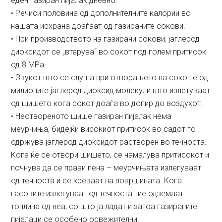
еден газиран пијалак дневно.
• Речиси половина од дополнителните калории во
нашата исхрана доаѓаат од газираните сокови.
• При производството на газирани сокови, јаглерод
диоксидот се „втерува“ во сокот под голем притисок
од 8 MPa.
• Звукот што се слуша при отворањето на сокот е од
милионите јаглерод диоксид молекули што излетуваат
од шишето кога сокот доаѓа во допир до воздухот.
• Неотвореното шише газиран пијалак нема
меурчиња, бидејќи високиот притисок во садот го
одржува јаглерод диоксидот растворен во течноста.
Кога ќе се отвори шишето, се намалува притисокот и
почнува да се прави пена – меурчињата излегуваат
од течноста и се креваат на површината. Кога
гасовите излегуваат од течноста тие одземаат
топлина од неа, со што ја ладат и затоа газираните
пијалаци се особено освежителни.