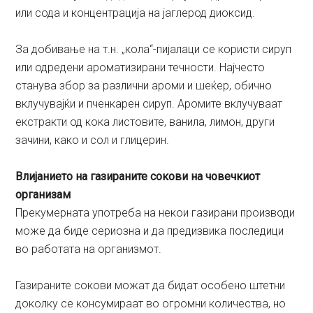
или сода и концентрација на јаглерод диоксид.
За добивање на т.н. „кола“-пијалаци се користи сируп
или одредени ароматизирани течности. Најчесто
станува збор за различни ароми и шеќер, обично
вклучувајќи и пченкарен сируп. Аромите вклучуваат
екстракти од кока листовите, ванила, лимон, други
зачини, како и сол и глицерин.
Влијанието на газираните сокови на човечкиот
организам
Прекумерната употреба на некои газирани производи
може да биде сериозна и да предизвика последици
во работата на организмот.
Газираните сокови можат да бидат особено штетни
доколку се консумираат во огромни количества, но