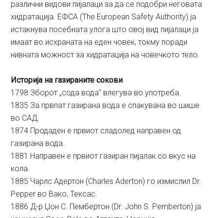
различни видови пијалаци за да се подобри неговата
хидратација. ЕФСА (The European Safety Authority) ја
истакнува посебната улога што овој вид пијалаци ја
имаат во исхраната на еден човек, токму поради
нивната можност за хидратација на човечкото тело.
Историја на газираните сокови
1798 Зборот „сода вода“ влегува во употреба.
1835 За првпат газирана вода е спакувана во шише
во САД.
1874 Продаден е првиот сладолед направен од
газирана вода.
1881 Направен е првиот газиран пијалак со вкус на
кола.
1885 Чарлс Адертон (Charles Aderton) го измислил Dr.
Pepper во Вако, Тексас.
1886 Д-р Џон С. Пембертон (Dr. John S. Pemberton) ја