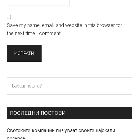
Save my name, email, and website in this browser for
the next time I comment.
Primary
Бараш
нешто?
Sidebar
ПОСЛЕДНИ ПОСТОВИ
Светските компании ги чуваат своите најскапи
ресурси