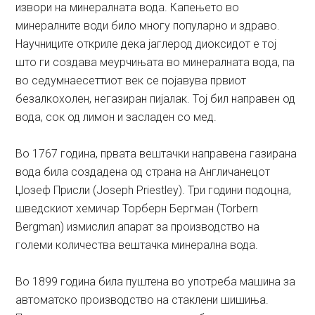
извори на минералната вода. Капењето во
минералните води било многу популарно и здраво.
Научниците откриле дека јаглерод диоксидот е тој
што ги создава меурчињата во минералната вода, па
во седумнаесеттиот век се појавува првиот
безалкохолен, негазиран пијалак. Тој бил направен од
вода, сок од лимон и засладен со мед.
Во 1767 година, првата вештачки направена газирана
вода била создадена од страна на Англичанецот
Џозеф Присли (Joseph Priestley). Три години подоцна,
шведскиот хемичар Торберн Бергман (Torbern
Bergman) измислил апарат за производство на
големи количества вештачка минерална вода.
Во 1899 година била пуштена во употреба машина за
автоматско производство на стаклени шишиња.