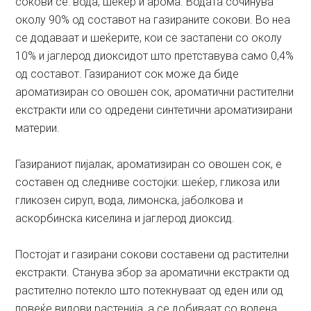
сокови се: вода, шеќер и арома. Водата сочинува
околу 90% од составот на газираните сокови. Во неа
се додаваат и шеќерите, кои се застапени со околу
10% и јаглерод диоксидот што претставува само 0,4%
од составот. Газираниот сок може да биде
ароматизиран со овошен сок, ароматични растителни
екстракти или со одредени синтетични ароматизирани
материи.
Газираниот пијалак, ароматизиран со овошен сок, е
составен од следниве состојки: шеќер, гликоза или
гликозен сируп, вода, лимонска, јаболкова и
аскорбинска киселина и јаглерод диоксид.
Постојат и газирани сокови составени од растителни
екстракти. Станува збор за ароматични екстракти од
растително потекло што потекнуваат од еден или од
повеќе видови растенија, а се добиваат со водена