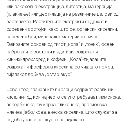
или алкохолна екстракција, дигестија, мацерација
(плакнење) или дестилација на различните делови од
растението. Растителните екстракти содржат и
одредени состојки, како што се: органски киселини,
одредени бои, минерални материи и слично.
Газираните сокови од типот „кола“ и „тоник“, освен
набројаните состојки и адитиви, содржат и
кининхидрохлорид и кофеин. „Кола“-пијалаците
содржат и фосфорна киселина со чијашто помош
пијалакот добива „остар вкус“.
Освен тоа, газираните пијалаци содржат различни
киселини од кои најчесто се употребуваат: лимонска,
аскорбинска, фумарна, гликонска, пропионска,
млечна, јаболкова, винска киселина, што служат за
подобрување на вкусот на пијалакот.