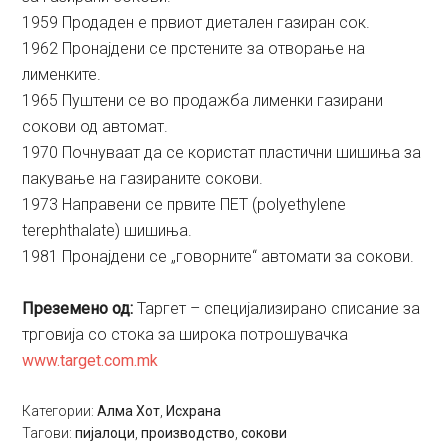
1959 Продаден е првиот диетален газиран сок.
1962 Пронајдени се прстените за отворање на
лименките.
1965 Пуштени се во продажба лименки газирани
сокови од автомат.
1970 Почнуваат да се користат пластични шишиња за
пакување на газираните сокови.
1973 Направени се првите ПЕТ (polyethylene
terephthalate) шишиња.
1981 Пронајдени се „говорните“ автомати за сокови.
Преземено од:
Таргет – специјализирано списание за
трговија со стока за широка потрошувачка
www.target.com.mk
Категории:
Алма Хот
,
Исхрана
Тагови:
пијалоци
,
производство
,
сокови