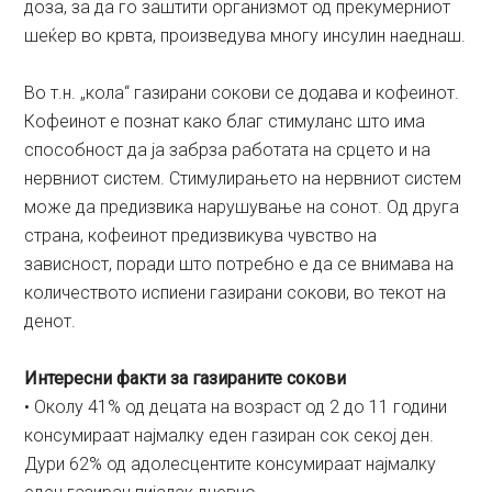
доза, за да го заштити организмот од прекумерниот
шеќер во крвта, произведува многу инсулин наеднаш.
Во т.н. „кола“ газирани сокови се додава и кофеинот.
Кофеинот е познат како благ стимуланс што има
способност да ја забрза работата на срцето и на
нервниот систем. Стимулирањето на нервниот систем
може да предизвика нарушување на сонот. Од друга
страна, кофеинот предизвикува чувство на
зависност, поради што потребно е да се внимава на
количеството испиени газирани сокови, во текот на
денот.
Интересни факти за газираните сокови
• Околу 41% од децата на возраст од 2 до 11 години
консумираат најмалку еден газиран сок секој ден.
Дури 62% од адолесцентите консумираат најмалку