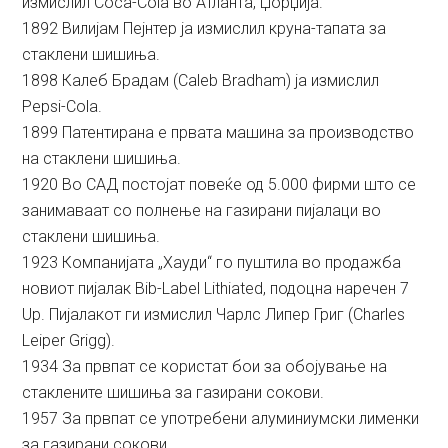
измислил Coca-Cola во Атланта, Џорџија.
1892 Вилијам Пејнтер ја измислил круна-тапата за
стаклени шишиња.
1898 Калеб Брадам (Caleb Bradham) ја измислил
Pepsi-Cola.
1899 Патентирана е првата машина за производство
на стаклени шишиња.
1920 Во САД постојат повеќе од 5.000 фирми што се
занимаваат со полнење на газирани пијалаци во
стаклени шишиња.
1923 Компанијата „Хауди“ го пуштила во продажба
новиот пијалак Bib-Label Lithiated, подоцна наречен 7
Up. Пијалакот ги измислил Чарлс Липер Григ (Charles
Leiper Grigg).
1934 За првпат се користат бои за обојување на
стаклените шишиња за газирани сокови.
1957 За првпат се употребени алуминиумски лименки
за газирани сокови.