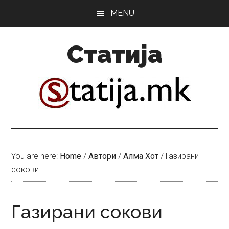
Skip
Skip
MENU
to
to
main
primary
Статија
content
sidebar
You are here:
Home
/
Автори
/
Алма Хот
/
Газирани
сокови
Газирани сокови