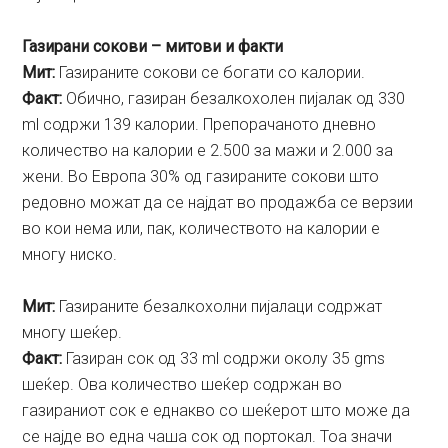
Газирани сокови – митови и факти
Мит:
Газираните сокови се богати со калории.
Факт:
Обично, газиран безалкохолен пијалак од 330
ml содржи 139 калории. Препорачаното дневно
количество на калории е 2.500 за мажи и 2.000 за
жени. Во Европа 30% од газираните сокови што
редовно можат да се најдат во продажба се верзии
во кои нема или, пак, количеството на калории е
многу ниско.
Мит:
Газираните безалкохолни пијалаци содржат
многу шеќер.
Факт:
Газиран сок од 33 ml содржи околу 35 gms
шеќер. Ова количество шеќер содржан во
газираниот сок е еднакво со шеќерот што може да
се најде во една чаша сок од портокал. Тоа значи