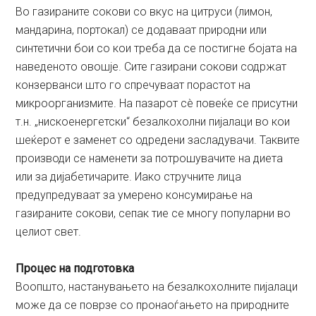
Во газираните сокови со вкус на цитруси (лимон,
мандарина, портокал) се додаваат природни или
синтетични бои со кои треба да се постигне бојата на
наведеното овошје. Сите газирани сокови содржат
конзерванси што го спречуваат порастот на
микроорганизмите. На пазарот сè повеќе се присутни
т.н. „нискоенергетски“ безалкохолни пијалаци во кои
шеќерот е заменет со одредени засладувачи. Таквите
производи се наменети за потрошувачите на диета
или за дијабетичарите. Иако стручните лица
предупредуваат за умерено консумирање на
газираните сокови, сепак тие се многу популарни во
целиот свет.
Процес на подготовка
Воопшто, настанувањето на безалкохолните пијалаци
може да се поврзе со пронаоѓањето на природните