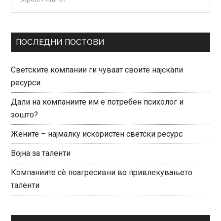
нешто?
Sidebar
ПОСЛЕДНИ ПОСТОВИ
Светските компании ги чуваат своите најскапи
ресурси
Дали на компаниите им е потребен психолог и
зошто?
Жените – најмалку искористен светски ресурс
Војна за таленти
Компаниите сè поагресивни во привлекувањето
таленти