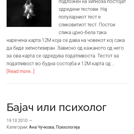
подложен на хипноза постојат
одредени тестови. Нај
популарниот тест е
сликовитиот тест. Постои
слика црно-бела така
наречена карта 12М која се дава на човекот кој сака
да биде хипнотизиран. Зависно од кажаното од него
за ова карта се одредува податливоста. Тестот за
податливост во будна состојба и 12М карта од …
about
[Read more...]
Хипноза
и
хипнотерапија
(2)
Бајач или психолог
19.10.2010
Категории:
Ана Чучкова
,
Психологија