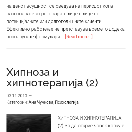
на денот всушност се сведува на периодот кога
разговарате и преговарате лице в лице со
потенцијалните или долгогодишните клиенти.
Ефективно работење не претставува времето додека
about
пополнувате формулари …
[Read more...]
Ефективно
менаџирање
на
времето
Хипноза и
хипнотерапија (2)
03.11.2010
Категории:
Ана Чучкова
,
Психологија
ХИПНОЗА И ХИПНОТЕРАПИЈА
(2) За да открие човек колку е