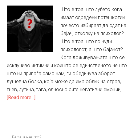
Што е тоа што луѓето кога
имаат одредени потешкотии
почесто избираат да одат на
бајач, отколку на психолог?
Што е тоа што го нуди
психологот, а што бајачот?
Кога доживувањата што се
исклучиво интимни и коишто се единственото нешто
што ни припаѓа само нам, ги обединува зборот
душевна болка, која може да има облик на страв,
гнев, лутина, тага, односно сите негативни емоции, …
about
[Read more...]
Бајач
или
психолог
Primary
Бараш