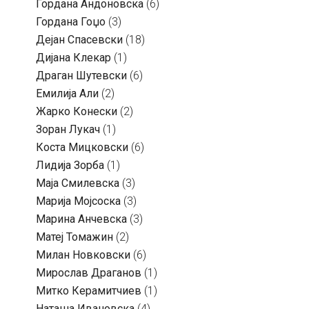
Гордана Андоновска
(6)
Гордана Гоџо
(3)
Дејан Спасевски
(18)
Дијана Клекар
(1)
Драган Шутевски
(6)
Емилија Али
(2)
Жарко Конески
(2)
Зоран Лукач
(1)
Коста Мицковски
(6)
Лидија Зорба
(1)
Маја Смилевска
(3)
Марија Мојсоска
(3)
Марина Анчевска
(3)
Матеј Томажин
(2)
Милан Новковски
(6)
Мирослав Драганов
(1)
Митко Керамитчиев
(1)
Наташа Ивановска
(4)