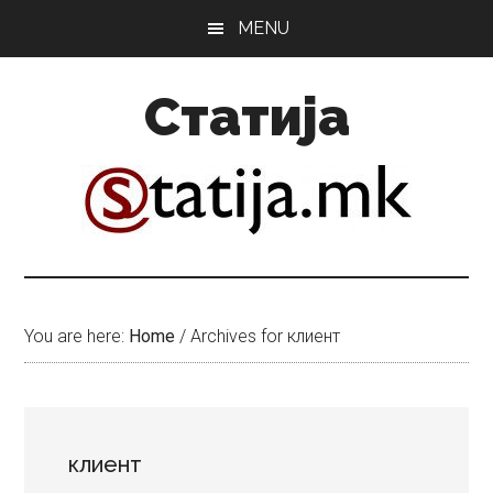
Skip
Skip
MENU
to
to
main
primary
Статија
content
sidebar
You are here:
Home
/
Archives for клиент
клиент