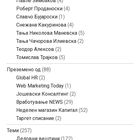
Павле Зимбаков
(4)
Роберт Проданоски
(4)
Славчо Бујароски
(1)
Снежана Какуринова
(4)
Тања Николова Маневска
(5)
Тања Чачорова Илиевска
(2)
Теодор Алексов
(2)
Томислав Трајков
(5)
Преземено од
(88)
Global HR
(2)
Web Marketing Today
(1)
Јошевски Консалтинг
(2)
Вработување NEWS
(29)
Неделен магазин Капитал
(52)
Таргет списание
(2)
Теми
(257)
Деловни вештини
(172)