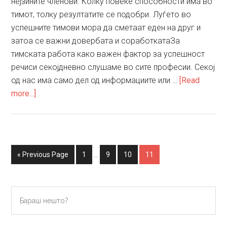
нејзините членови. Колку повеќе способности има во
тимот, толку резултатите се подобри. Луѓето во
успешните тимови мора да сметаат еден на друг и
затоа се важни довербата и соработкатаЗа
тимската работа како важен фактор за успешност
речиси секојдневно слушаме во сите професии. Секој
од нас има само дел од информациите или …
[Read
about
more...]
Брилијантниот
ум
не
е
Interim
Go
Go
Go
Go
Go
«
Previous Page
1
…
9
10
11
гаранција
pages
to
to
to
to
to
за
omitted
page
page
page
page
тимски
Primary
Бараш
успех
нешто?
Sidebar