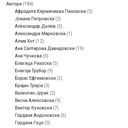
Автори
(184)
Aфродита Кермичиева Пановска
(5)
Јована Петровска
(2)
Александар Делев
(5)
Александра Марковска
(1)
Алма Хот
(12)
Ана Салтирова Давидовски
(19)
Ана Чучкова
(5)
Благица Ризоска
(5)
Благоја Грубор
(9)
Борис Ефтимовски
(2)
Брајан Трејси
(3)
Валентин Јуриќ
(2)
Весна Алексовска
(9)
Виктор Куновски
(7)
Гордана Андоновска
(6)
Гордана Гоџо
(3)