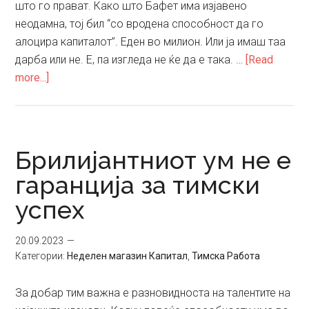
што го прават. Како што Бафет има изјавено
неодамна, тој бил “со вродена способност да го
алоцира капиталот”. Еден во милион. Или ја имаш таа
дарба или не. Е, па изгледа не ќе да е така. …
[Read
about
more...]
Зошто
врвните
се
врвни?
Брилијантниот ум не е
гаранција за тимски
успех
20.09.2023
Категории:
Неделен магазин Капитал
,
Тимска Работа
За добар тим важна е разновидноста на талентите на