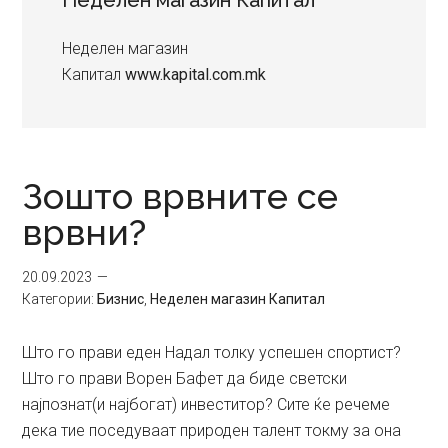
Неделен магазин Капитал
Неделен магазин
Капитал
www.kapital.com.mk
Зошто врвните се
врвни?
20.09.2023
Категории:
Бизнис
,
Неделен магазин Капитал
Што го прави еден Надал толку успешен спортист?
Што го прави Ворен Бафет да биде светски
најпознат(и најбогат) инвеститор? Сите ќе речеме
дека тие поседуваат природен талент токму за она