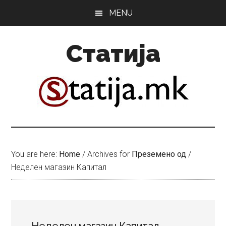
Skip
Skip
MENU
to
to
main
primary
Статија
content
sidebar
You are here:
Home
/
Archives for
Преземено од
/
Неделен магазин Капитал