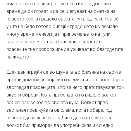
има со кого да си игра. Тие сега имале доволно
време да си играат и да се шегуваат на сметка на
прасето кое ја градело својата куќа од тули. Тоа сè
уште не било готово бидејќи градењето му земало
многу време и енергија и припремањето на тули
одело споро. Но откако завршило и третото
прасенце тие продолжиле да уживаат во благодетите
на животот.
Еден ден играјќи се во шумата, во близина на своите
среќни домови се појавил големиот и лош волк. Тој ги
здогледал прасенцата што за него претставувале три
вкусни оброци. Кога прасенцата го виделе волкот
побегнале секое во својата куќа. Волкот прво
застанал пред куќата од слама, кога побарал од
прасето да излезе тоа одбило да го стори тоа и
волкот бил приморан да употреби сила и со едно