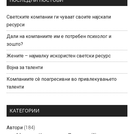
ПОСЛЕДНИ ПОСТОВИ
Светските компании ги чуваат своите најскапи
ресурси
Дали на компаниите им е потребен психолог и
зошто?
Жените – најмалку искористен светски ресурс
Војна за таленти
Компаниите сè поагресивни во привлекувањето
таленти
КАТЕГОРИИ
Автори
(184)