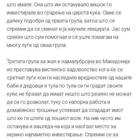
што имале. Она што им останувало вишок го
инвестирале во градење на цврста куќа. Овие се
далеку подобри од првата група, затоа што се
спремни да се сменат и ја научиле лекцијата. Јас сум
среќен што сум помогнал и сè уште помагам на
многу луѓе од оваа група.
Третата група за жал е најмалубројна во Македонија
но преставува вистинско задоволство кога ќе се
сретнат луѓе кои ги наследиле вредностите од нашите
баби и дедовци и тула по тула си ги градат своите
куќи, не брзаат да имаат нешто што реално не можат
да си го дозволат, туку со напорна работа и
домаќинско трошење успеваат да создадат имот
што ќе ги штити од лошиот волк. На нив често им
останува и заштеда на која и наоѓаат место за
нејзино најпаметно инвестирање. Спремни се за