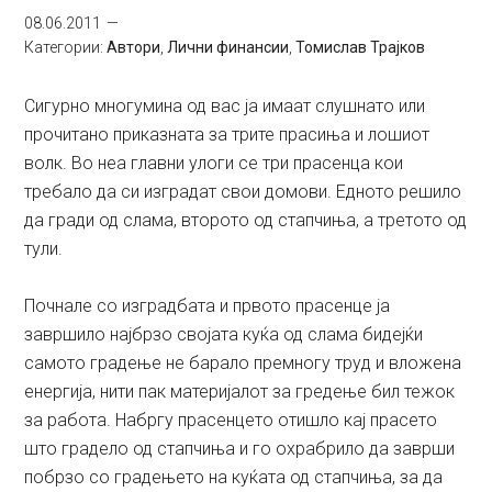
08.06.2011
Категории:
Автори
,
Лични финансии
,
Томислав Трајков
Сигурно многумина од вас ја имаат слушнато или
прочитано приказната за трите прасиња и лошиот
волк. Во неа главни улоги се три прасенца кои
требало да си изградат свои домови. Едното решило
да гради од слама, второто од стапчиња, а третото од
тули.
Почнале со изградбата и првото прасенце ја
завршило најбрзо својата куќа од слама бидејќи
самото градење не барало премногу труд и вложена
енергија, нити пак материјалот за гредење бил тежок
за работа. Набргу прасенцето отишло кај прасето
што градело од стапчиња и го охрабрило да заврши
побрзо со градењето на куќата од стапчиња, за да