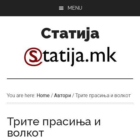
Skip
Skip
MENU
to
to
main
primary
Статија
content
sidebar
You are here:
Home
/
Автори
/
Трите прасиња и волкот
Трите прасиња и
волкот