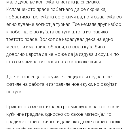
мало дување кон куќата, истата ја снемало.
Исплашеното прасе побегнало да се скрие кај
побратимот во куќата со стапчиња, но и оваа куќа со
едно дување волкот ја турнал. Тие немале друг избор
и побегнале во куќата од тули што ја изградило
третото прасе. Волкот се израдувал дека на едно
место ги има трите оброци, но оваа куќа била
доволно цврста да не може да ја издува и сруши, по
што си заминал и прасињата останале живи.
Двете прасенца ја научиле лекцијата и веднаш се
фатиле на работа и изградиле нови куќи, но овојпат
од тули.
Приказната ме потикна да размислувам на тоа какви
куќи ние градиме, односно со каков материјал го
градиме нашиот живот и дали ако дојде лошиот волк