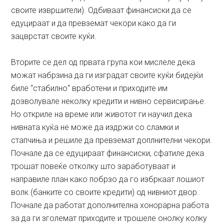
своите извршители). Одбиваат финансиски да се
едуцираат и да превземат чекори како да ги
зацврстат своите куќи.
Вторите се дел од првата група кои мислеле дека
можат набрзина да ги изградат своите куќи бидејќи
биле “стабилно“ вработени и приходите им
дозволувале неколку кредити и нивно сервисирање.
Но откриле на време или животот ги научил дека
нивната куќа не може да издржи со сламки и
стапчиња и решиле да превземат доплнителни чекори.
Почнале да се едуцираат финансиски, сфатиле дека
трошат повеќе отколку што заработуваат и
направиле план како побрзо да го избркаат лошиот
волк (банките со своите кредити) од нивниот двор.
Почнале да работат дополнителна хонорарна работа
за да ги зголемат приходите и трошеле онолку колку