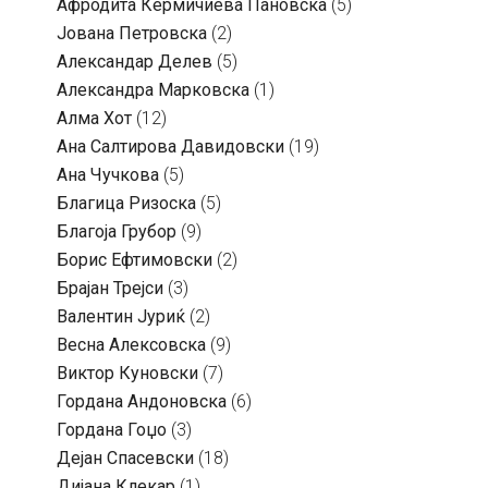
Aфродита Кермичиева Пановска
(5)
Јована Петровска
(2)
Александар Делев
(5)
Александра Марковска
(1)
Алма Хот
(12)
Ана Салтирова Давидовски
(19)
Ана Чучкова
(5)
Благица Ризоска
(5)
Благоја Грубор
(9)
Борис Ефтимовски
(2)
Брајан Трејси
(3)
Валентин Јуриќ
(2)
Весна Алексовска
(9)
Виктор Куновски
(7)
Гордана Андоновска
(6)
Гордана Гоџо
(3)
Дејан Спасевски
(18)
Дијана Клекар
(1)