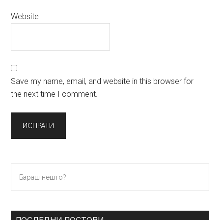
Website
Save my name, email, and website in this browser for
the next time I comment.
Primary
Бараш
нешто?
Sidebar