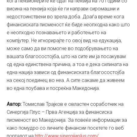
кога пензионерите ќе одат на пензија на 70 години со
висина на пензија која ќе ги направи сиромашни и
недостоинствени во зрела доба. Доаѓа време кога
финансиската писменост ќе биде неопходна како што
е неопходно познавањето и работењето на
компјутер. Не игнорирајте го овој вид на едукација,
може само да ви помогне во подобрувањето на
вашата благосостојба, што на сите им ја посакувам
од една единствена причина, а тоа е дека силината на
една нација зависи од финансиската благосостојба
на секој поединец во неа. А сите сакаме да живеем
во една поубава и посреќна Македонија.
Aвтор:
Томислав Трајков е овластен соработник на
Синергија Плус – Прва Агенција за финансиска
писменост во Македонија. За повеќе информации за
како помудро со личните финансии посетете го веб
порталот на
http://www.sinergijaplus.com/