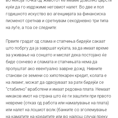
во некоја точка од животот ќе имаме доволно цврсти
куќи да го издржиме неговиот налет. Во две и пол
годишното искуство во агенциијата за финансиска
писменот сретнав и сретнувам секојдневно три типа
на луѓе, а тоа се следните:
Првите градат од слама и стапчиња бидејќи сакаат
што побргу да ја завршат куќата, за да имаат време
за уживање на сонцето и мислат дека постојано ќе
биде сончево и сламата и стапчињата нема да
пропуштат ако евентуално заврне дожд. Нивните
станови се земени со хипотекарен кредит, колата е
на лизинг, можат да одвојуваат за рати бидејќи се
“стабилно“ вработени и имаат редовна плата. Немаат
никаков имот на страна што ќе ги заштити при првото
невреме (отказ од работа или намалување на плата)
или налет на лошиот волк (банките со зголемување
на каматите на кредитите или во најлош случај преку