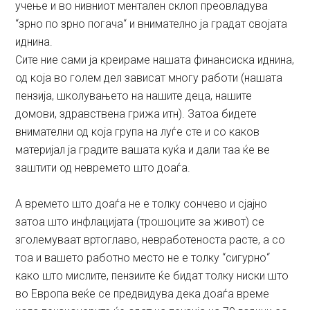
учење и во нивниот ментален склоп преовладува
“зрно по зрно погача“ и внимателно ја градат својата
иднина.
Сите ние сами ја креираме нашата финансиска иднина,
од која во голем дел зависат многу работи (нашата
пензија, школувањето на нашите деца, нашите
домови, здравствена грижа итн). Затоа бидете
внимателни од која група на луѓе сте и со каков
материјал ја градите вашата куќа и дали таа ќе ве
заштити од невремето што доаѓа.
А времето што доаѓа не е толку сончево и сјајно
затоа што инфлацијата (трошоците за живот) се
зголемуваат вртоглаво, невработеноста расте, а со
тоа и вашето работно место не е толку “сигурно“
како што мислите, пензиите ќе бидат толку ниски што
во Европа веќе се предвидува дека доаѓа време