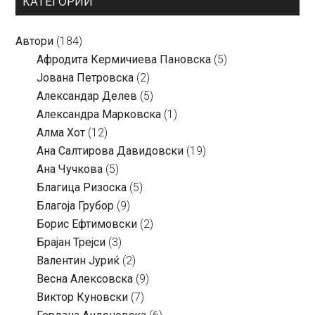
КАТЕГОРИИ
Автори
(184)
Aфродита Кермичиева Пановска
(5)
Јована Петровска
(2)
Александар Делев
(5)
Александра Марковска
(1)
Алма Хот
(12)
Ана Салтирова Давидовски
(19)
Ана Чучкова
(5)
Благица Ризоска
(5)
Благоја Грубор
(9)
Борис Ефтимовски
(2)
Брајан Трејси
(3)
Валентин Јуриќ
(2)
Весна Алексовска
(9)
Виктор Куновски
(7)