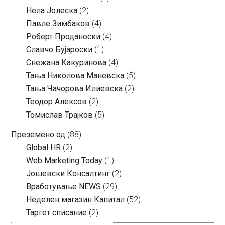
Нела Јолеска
(2)
Павле Зимбаков
(4)
Роберт Проданоски
(4)
Славчо Бујароски
(1)
Снежана Какуринова
(4)
Тања Николова Маневска
(5)
Тања Чачорова Илиевска
(2)
Теодор Алексов
(2)
Томислав Трајков
(5)
Преземено од
(88)
Global HR
(2)
Web Marketing Today
(1)
Јошевски Консалтинг
(2)
Вработување NEWS
(29)
Неделен магазин Капитал
(52)
Таргет списание
(2)