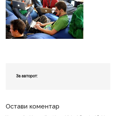
За авторот:
Reader
Остави коментар