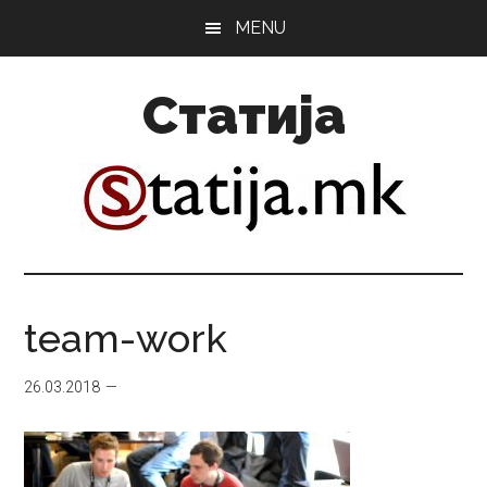
Skip
Skip
MENU
to
to
main
primary
Статија
content
sidebar
team-work
26.03.2018