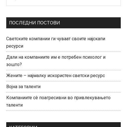
нешто?
Sidebar
ПОСЛЕДНИ ПОСТОВИ
Светските компании ги чуваат своите најскапи
ресурси
Дали на компаниите им е потребен психолог и
зошто?
Жените – најмалку искористен светски ресурс
Војна за таленти
Компаниите сè поагресивни во привлекувањето
таленти