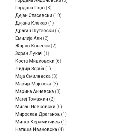
Гордана Андоновска
(6)
Гордана Гоџо
(3)
Дејан Спасевски
(18)
Дијана Клекар
(1)
Драган Шутевски
(6)
Емилија Али
(2)
Жарко Конески
(2)
Зоран Лукач
(1)
Коста Мицковски
(6)
Лидија Зорба
(1)
Маја Смилевска
(3)
Марија Мојсоска
(3)
Марина Анчевска
(3)
Матеј Томажин
(2)
Милан Новковски
(6)
Мирослав Драганов
(1)
Митко Керамитчиев
(1)
Наташа Ивановска
(4)