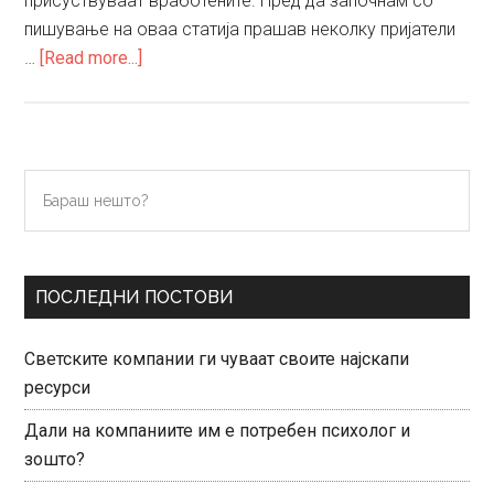
присуствуваат вработените. Пред да започнам со
пишување на оваа статија прашав неколку пријатели
about
…
[Read more...]
E-
learning
Primary
Бараш
нешто?
Sidebar
ПОСЛЕДНИ ПОСТОВИ
Светските компании ги чуваат своите најскапи
ресурси
Дали на компаниите им е потребен психолог и
зошто?