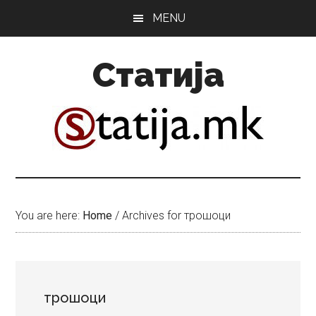
Skip
Skip
MENU
to
to
main
primary
Статија
content
sidebar
You are here:
Home
/
Archives for трошоци
трошоци