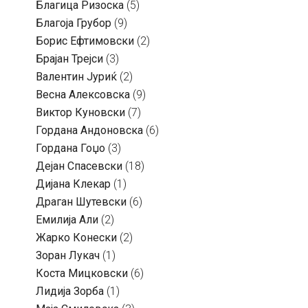
Благица Ризоска
(5)
Благоја Грубор
(9)
Борис Ефтимовски
(2)
Брајан Трејси
(3)
Валентин Јуриќ
(2)
Весна Алексовска
(9)
Виктор Куновски
(7)
Гордана Андоновска
(6)
Гордана Гоџо
(3)
Дејан Спасевски
(18)
Дијана Клекар
(1)
Драган Шутевски
(6)
Емилија Али
(2)
Жарко Конески
(2)
Зоран Лукач
(1)
Коста Мицковски
(6)
Лидија Зорба
(1)