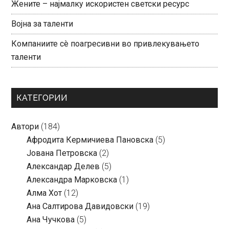
Жените – најмалку искористен светски ресурс
Војна за таленти
Компаниите сè поагресивни во привлекувањето
таленти
КАТЕГОРИИ
Автори
(184)
Aфродита Кермичиева Пановска
(5)
Јована Петровска
(2)
Александар Делев
(5)
Александра Марковска
(1)
Алма Хот
(12)
Ана Салтирова Давидовски
(19)
Ана Чучкова
(5)