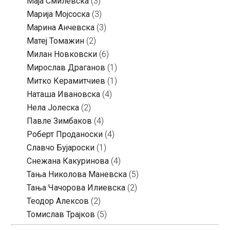
Маја Смилевска
(3)
Марија Мојсоска
(3)
Марина Анчевска
(3)
Матеј Томажин
(2)
Милан Новковски
(6)
Мирослав Драганов
(1)
Митко Керамитчиев
(1)
Наташа Ивановска
(4)
Нела Јолеска
(2)
Павле Зимбаков
(4)
Роберт Проданоски
(4)
Славчо Бујароски
(1)
Снежана Какуринова
(4)
Тања Николова Маневска
(5)
Тања Чачорова Илиевска
(2)
Теодор Алексов
(2)
Томислав Трајков
(5)