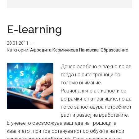
E-learning
20.01.2011
Категории:
Aфродита Кермичиева Пановска
,
Образование
Денес особено е важно да се
гледа на сите трошоци со
големо внимание.
Рационалните активности се
во рамките на границите, но да
не се запоставува потребниот
раст и развој на вработените.
Е-учењето овозможува заштеда на трошоци, а
квалитетот при тоа останува ист со обуките на кои