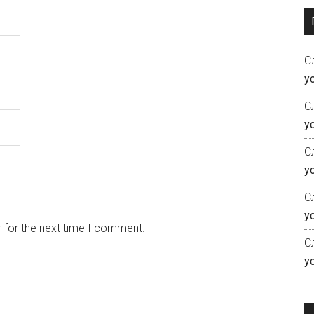
С
у
С
у
С
у
С
у
 for the next time I comment.
С
у