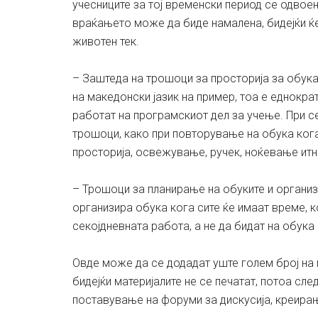
учесниците за тој временски период се одвоен
враќањето може да биде намалена, бидејќи ќе
животен тек.
– Заштеда на трошоци за просторија за обука
на македонски јазик на пример, тоа е еднокра
работат на програмскиот дел за учење. При 
трошоци, како при повторување на обука ког
просторија, освежување, ручек, ноќевање итн
– Трошоци за планирање на обуките и организ
организира обука кога сите ќе имаат време, к
секојдневната работа, а не да бидат на обука
Овде може да се додадат уште голем број на 
бидејќи материјалите не се печатат, потоа сл
поставување на форуми за дискусија, креирањ