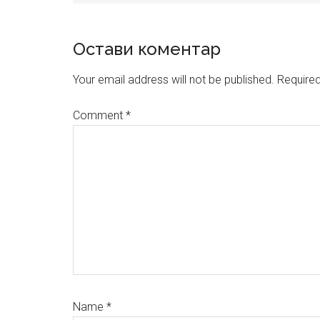
Reader
Остави коментар
Interactions
Your email address will not be published.
Required
Comment
*
Name
*