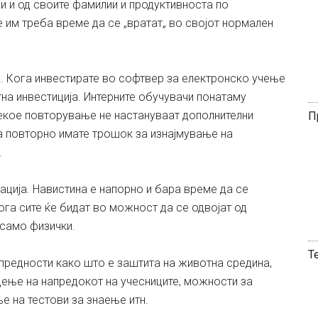
и и од своите фамилии и продуктивноста по
 им треба време да се „вратат„ во својот нормален
. Кога инвестирате во софтвер за електронско учење
тна инвестиција. Интерните обучувачи понатаму
секое повторување не настануваат дополнителни
П
а повторно имате трошок за изнајмување на
.
ација. Навистина е напорно и бара време да се
ога сите ќе бидат во можност да се одвојат од
 само физички.
Т
предности како што е заштита на животна средина,
едење на напредокот на учесниците, можности за
е на тестови за знаење итн.