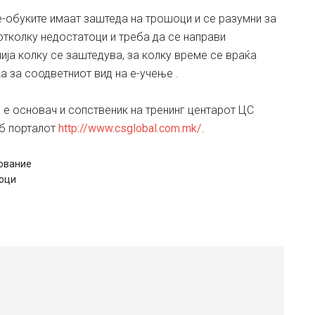
-обуките имаат заштеда на трошоци и се разумни за
отколку недостатоци и треба да се направи
ја колку се заштедува, за колку време се враќа
ка за соодветниот вид на е-учење .
е основач и сопственик на тренинг центарот ЦС
еб порталот
http://www.csglobal.com.mk/
.
ование
оци