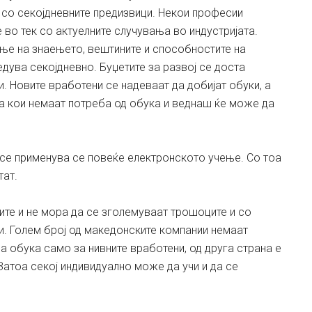
 со секојдневните предизвици. Некои професии
 во тек со актуелните случувања во индустријата.
е на знаењето, вештините и способностите на
дува секојдневно. Буџетите за развој се доста
. Новите вработени се надеваат да добијат обуки, а
а кои немаат потреба од обука и веднаш ќе може да
се применува се повеќе електронското учење. Со тоа
тат.
те и не мора да се зголемуваат трошоците и со
ки. Голем број од македонските компании немаат
а обука само за нивните вработени, од друга страна е
 Затоа секој индивидуално може да учи и да се