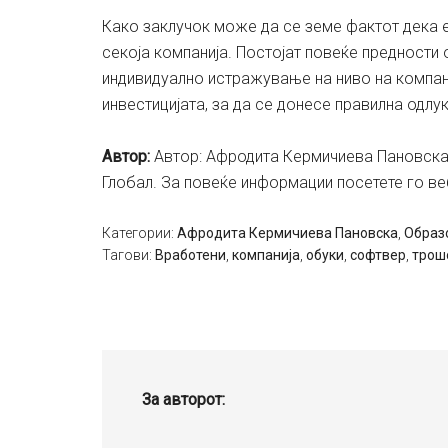
Како заклучок може да се земе фактот дека е
секоја компанија. Постојат повеќе предности 
индивидуално истражување на ниво на компани
инвестицијата, за да се донесе правилна одлу
Aвтор:
Автор: Афродита Кермичиева Пановска 
Глобал. За повеќе информации посетете го в
Категории:
Aфродита Кермичиева Пановска
,
Образ
Тагови:
Вработени
,
компанија
,
обуки
,
софтвер
,
трош
За авторот: