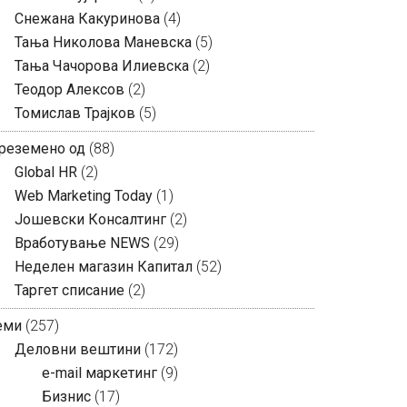
Снежана Какуринова
(4)
Тања Николова Маневска
(5)
Тања Чачорова Илиевска
(2)
Теодор Алексов
(2)
Томислав Трајков
(5)
реземено од
(88)
Global HR
(2)
Web Marketing Today
(1)
Јошевски Консалтинг
(2)
Вработување NEWS
(29)
Неделен магазин Капитал
(52)
Таргет списание
(2)
еми
(257)
Деловни вештини
(172)
e-mail маркетинг
(9)
Бизнис
(17)