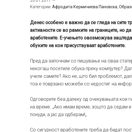
20.01.2011
Категории:
Aфродита Кермичиева Пановска
,
Образ
Денес особено е важно да се гледа на сите 
активности се во рамките на границите, но да
вработените. Е-учењето овозможува заштеда н
обуките на кои присуствуваат вработените.
Пред да започнам со пишување на оваа статиј
некогаш посетиле обука преку компјутер? Дал
учеле самите? Ако не, што бил проблемот, д
тоа е поврзано можеби со недостиг на инфор
Одговорите беа далеку од очекувањата кои ги
на време. „Ако имам време, зошто да седам и
понуди, а јас да одберам!„
Со сигурност вработените треба да бидат пос