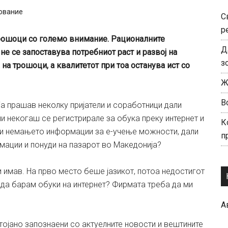
ование
С
р
трошоци со големо внимание. Рационалните
Д
 не се запоставува потребниот раст и развој на
з
а трошоци, а квалитетот при тоа останува ист со
Ж
В
а прашав неколку пријатели и соработници дали
и некогаш се регистрирале за обука преку интернет и
К
али немањето информации за е-учење можности, дали
п
мации и понуди на пазарот во Македонија?
 имав. На прво место беше јазикот, потоа недостигот
 да барам обуки на интернет? Фирмата треба да ми
А
тојано запознаени со актуелните новости и вештините