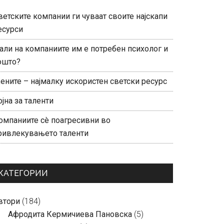
ветските компании ги чуваат своите најскапи
есурси
али на компаниите им е потребен психолог и
ошто?
ените – најмалку искористен светски ресурс
ојна за таленти
омпаниите сè поагресивни во
ривлекувањето таленти
КАТЕГОРИИ
втори
(184)
Aфродита Кермичиева Пановска
(5)