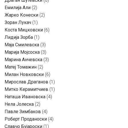
Драган Шутевски
(6)
Емилија Али
(2)
Жарко Конески
(2)
Зоран Лукач
(1)
Коста Мицковски
(6)
Лидија Зорба
(1)
Маја Смилевска
(3)
Марија Мојсоска
(3)
Марина Анчевска
(3)
Матеј Томажин
(2)
Милан Новковски
(6)
Мирослав Драганов
(1)
Митко Керамитчиев
(1)
Наташа Ивановска
(4)
Нела Јолеска
(2)
Павле Зимбаков
(4)
Роберт Проданоски
(4)
Славчо Бујароски
(1)