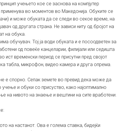
принцип учењето кое се заснова на компјутер
 се применува во моментов во Македонија. Обуките се
ачи) и може обуката да се следи во секое време, на
давач од другата страна. Не зависи ниту од бројот на
ат на обука.
има обучувач. Тој ја води обуката и е посоодветен за
аботени од повеќе канцеларии, филијали или седишта
во ист временски период се присутни пред својот
ска табла, микрофон, видео камера и друга опрема.
а не е спорно. Сепак земете во превид дека може да
 учење и обуки со присуство, како најоптимално
е на нивото на знаење и вештини на сите вработени.
е:
то на настанот. Ова е голема ставка, бидејќи