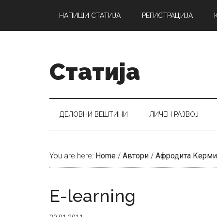
Skip
Skip
Skip
НАПИШИ СТАТИЈА
РЕГИСТРАЦИЈА
to
to
to
main
secondary
primary
content
menu
sidebar
Статија
ДЕЛОВНИ ВЕШТИНИ
ЛИЧЕН РАЗВОЈ
You are here:
Home
/
Автори
/
Aфродита Керми
E-learning