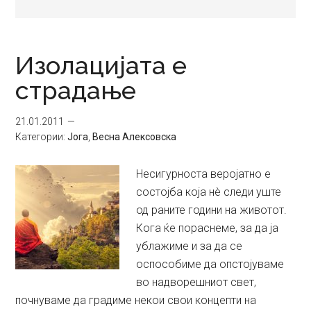
Изолацијата е
страдање
21.01.2011
Категории:
Јога
,
Весна Алексовска
Несигурноста веројатно е
состојба која нè следи уште
од раните години на животот.
Кога ќе пораснеме, за да ја
ублажиме и за да се
оспособиме да опстојуваме
во надворешниот свет,
почнуваме да градиме некои свои концепти на