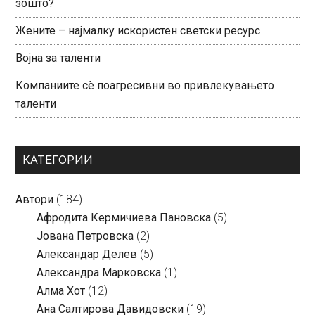
зошто?
Жените – најмалку искористен светски ресурс
Војна за таленти
Компаниите сè поагресивни во привлекувањето
таленти
КАТЕГОРИИ
Автори
(184)
Aфродита Кермичиева Пановска
(5)
Јована Петровска
(2)
Александар Делев
(5)
Александра Марковска
(1)
Алма Хот
(12)
Ана Салтирова Давидовски
(19)