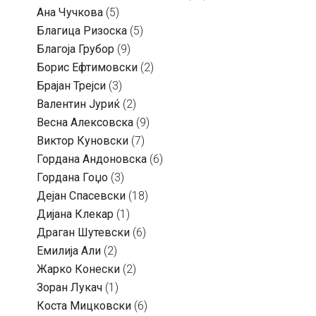
Ана Чучкова
(5)
Благица Ризоска
(5)
Благоја Грубор
(9)
Борис Ефтимовски
(2)
Брајан Трејси
(3)
Валентин Јуриќ
(2)
Весна Алексовска
(9)
Виктор Куновски
(7)
Гордана Андоновска
(6)
Гордана Гоџо
(3)
Дејан Спасевски
(18)
Дијана Клекар
(1)
Драган Шутевски
(6)
Емилија Али
(2)
Жарко Конески
(2)
Зоран Лукач
(1)
Коста Мицковски
(6)