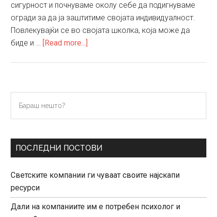
сигурност и почнуваме околу себе да подигнуваме
огради за да ја заштитиме својата индивидуалност.
Повлекувајќи се во својата школка, која може да
about
биде и …
[Read more...]
Изолацијата
е
страдање
Primary
Бараш
нешто?
Sidebar
ПОСЛЕДНИ ПОСТОВИ
Светските компании ги чуваат своите најскапи
ресурси
Дали на компаниите им е потребен психолог и