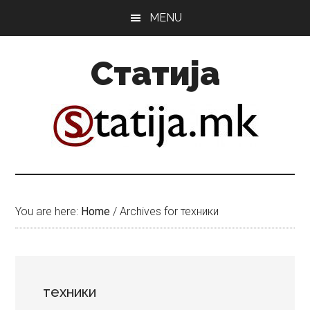
Skip
Skip
MENU
to
to
main
primary
Статија
content
sidebar
You are here:
Home
/
Archives for техники
техники