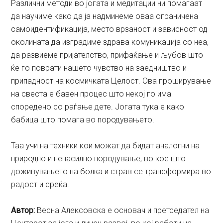
Различни методи во јогата и медитации ни помагаат
да научиме како да ја надминеме оваа ограничена
самоидентификација, место врзаност и зависност од
околината да изградиме здрава комуникација со неа,
да развиеме пријателство, прифаќање и љубов што
ќе го поврати нашето чувство на заедништво и
припадност на космичката Целост. Ова проширување
на свеста е бавен процес што некој го има
споредено со раѓање дете. Јогата тука е како
бабица што помага во породувањето.
Таа учи на техники кои можат да бидат аналогни на
природно и ненасилно породување, во кое што
доживувањето на болка и страв се трансформира во
радост и среќа.
Aвтор:
Весна Алексовска е оснoвач и претседател на