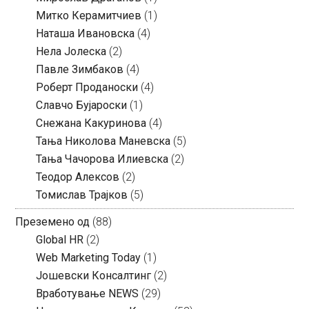
Митко Керамитчиев
(1)
Наташа Ивановска
(4)
Нела Јолеска
(2)
Павле Зимбаков
(4)
Роберт Проданоски
(4)
Славчо Бујароски
(1)
Снежана Какуринова
(4)
Тања Николова Маневска
(5)
Тања Чачорова Илиевска
(2)
Теодор Алексов
(2)
Томислав Трајков
(5)
Преземено од
(88)
Global HR
(2)
Web Marketing Today
(1)
Јошевски Консалтинг
(2)
Вработување NEWS
(29)