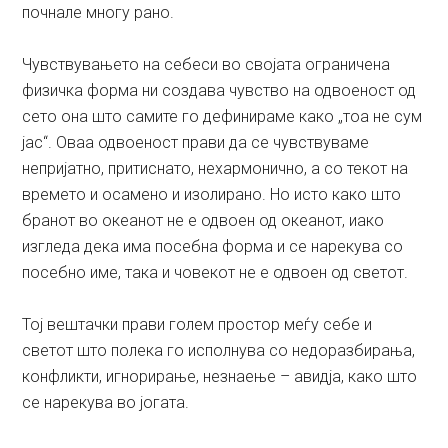
почнале многу рано.
Чувствувањето на себеси во својата ограничена
физичка форма ни создава чувство на одвоеност од
сето она што самите го дефинираме како „тоа не сум
јас“. Оваа одвоеност прави да се чувствуваме
непријатно, притиснато, нехармонично, а со текот на
времето и осамено и изолирано. Но исто како што
бранот во океанот не е одвоен од океанот, иако
изгледа дека има посебна форма и се нарекува со
посебно име, така и човекот не е одвоен од светот.
Тој вештачки прави голем простор меѓу себе и
светот што полека го исполнува со недоразбирања,
конфликти, игнорирање, незнаење – авидја, како што
се нарекува во јогата.