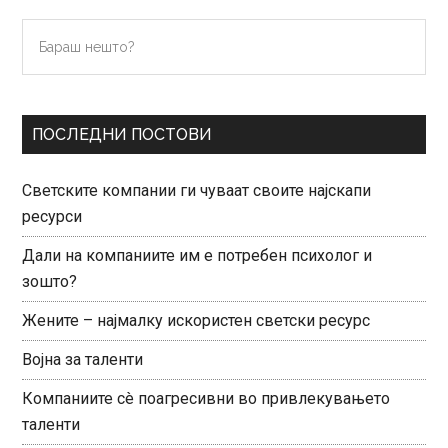
Primary
Бараш
нешто?
Sidebar
ПОСЛЕДНИ ПОСТОВИ
Светските компании ги чуваат своите најскапи
ресурси
Дали на компаниите им е потребен психолог и
зошто?
Жените – најмалку искористен светски ресурс
Војна за таленти
Компаниите сè поагресивни во привлекувањето
таленти