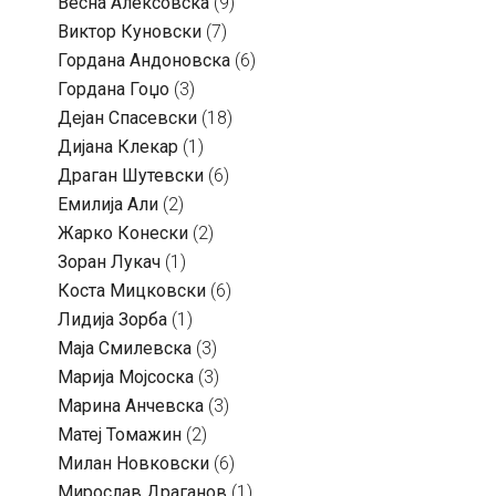
Весна Алексовска
(9)
Виктор Куновски
(7)
Гордана Андоновска
(6)
Гордана Гоџо
(3)
Дејан Спасевски
(18)
Дијана Клекар
(1)
Драган Шутевски
(6)
Емилија Али
(2)
Жарко Конески
(2)
Зоран Лукач
(1)
Коста Мицковски
(6)
Лидија Зорба
(1)
Маја Смилевска
(3)
Марија Мојсоска
(3)
Марина Анчевска
(3)
Матеј Томажин
(2)
Милан Новковски
(6)
Мирослав Драганов
(1)