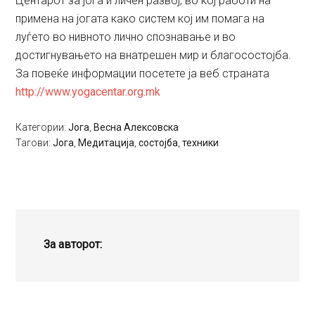
Центарот за јога и личен развој, во кој работи на
примена на јогата како систем кој им помага на
луѓето во нивното лично спознавање и во
достигнувањето на внатрешен мир и благосостојба.
За повеќе информации посетете ја веб страната
http://www.yogacentar.org.mk
Категории:
Јога
,
Весна Алексовска
Тагови:
Јога
,
Медитација
,
состојба
,
техники
За авторот: