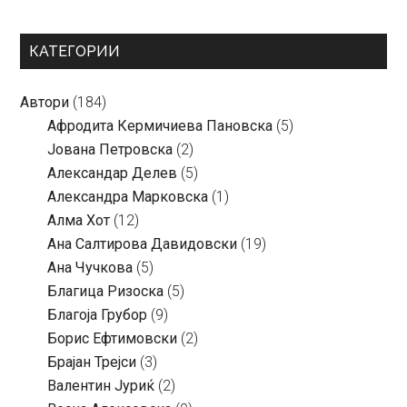
КАТЕГОРИИ
Автори
(184)
Aфродита Кермичиева Пановска
(5)
Јована Петровска
(2)
Александар Делев
(5)
Александра Марковска
(1)
Алма Хот
(12)
Ана Салтирова Давидовски
(19)
Ана Чучкова
(5)
Благица Ризоска
(5)
Благоја Грубор
(9)
Борис Ефтимовски
(2)
Брајан Трејси
(3)
Валентин Јуриќ
(2)