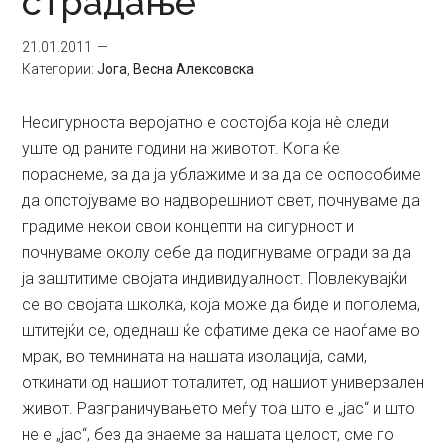
страдање
21.01.2011
Категории:
Јога
,
Весна Алексовска
Несигурноста веројатно е состојба која нè следи
уште од раните години на животот. Кога ќе
пораснеме, за да ја ублажиме и за да се оспособиме
да опстојуваме во надворешниот свет, почнуваме да
градиме некои свои концепти на сигурност и
почнуваме околу себе да подигнуваме огради за да
ја заштитиме својата индивидуалност. Повлекувајќи
се во својата школка, која може да биде и поголема,
штитејќи се, одеднаш ќе сфатиме дека се наоѓаме во
мрак, во темнината на нашата изолација, сами,
откинати од нашиот тоталитет, од нашиот универзален
живот. Разграничувањето меѓу тоа што е „јас“ и што
не е „јас“, без да знаеме за нашата целост, сме го