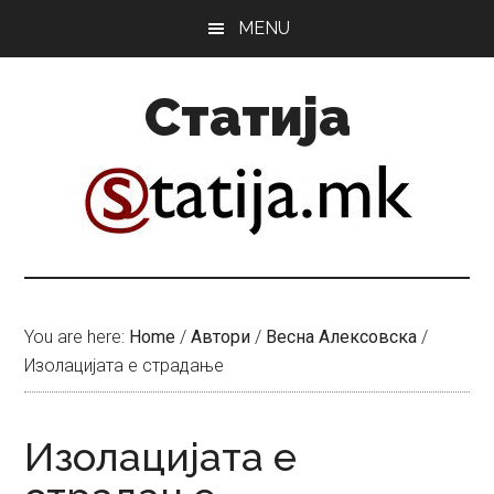
Skip
Skip
MENU
to
to
main
primary
Статија
content
sidebar
You are here:
Home
/
Автори
/
Весна Алексовска
/
Изолацијата е страдање
Изолацијата е