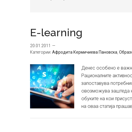
E-learning
20.01.2011
Категории:
Aфродита Кермичиева Пановска
,
Образ
Денес особено е важно
Рационалните активност
запоставува потребнио
овозможува заштеда на
обуките на кои присус
на оваа статија прашав