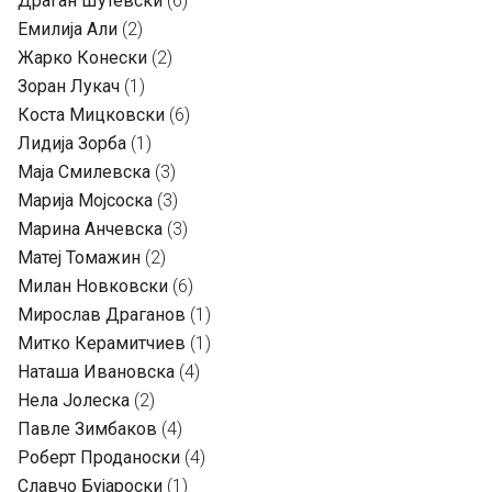
Драган Шутевски
(6)
Емилија Али
(2)
Жарко Конески
(2)
Зоран Лукач
(1)
Коста Мицковски
(6)
Лидија Зорба
(1)
Маја Смилевска
(3)
Марија Мојсоска
(3)
Марина Анчевска
(3)
Матеј Томажин
(2)
Милан Новковски
(6)
Мирослав Драганов
(1)
Митко Керамитчиев
(1)
Наташа Ивановска
(4)
Нела Јолеска
(2)
Павле Зимбаков
(4)
Роберт Проданоски
(4)
Славчо Бујароски
(1)