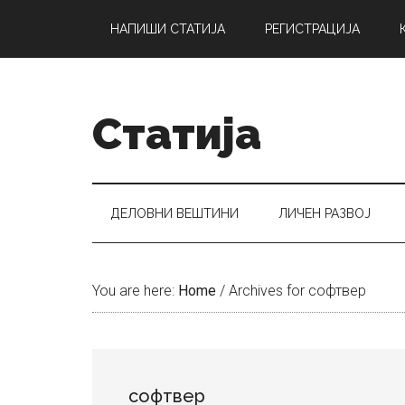
Skip
Skip
Skip
НАПИШИ СТАТИЈА
РЕГИСТРАЦИЈА
to
to
to
main
secondary
primary
content
menu
sidebar
Статија
ДЕЛОВНИ ВЕШТИНИ
ЛИЧЕН РАЗВОЈ
You are here:
Home
/
Archives for софтвер
софтвер