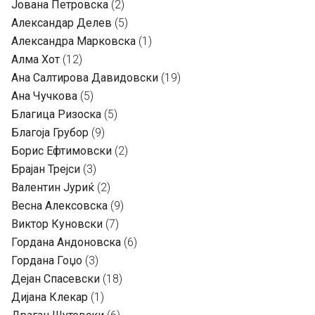
Јована Петровска
(2)
Александар Делев
(5)
Александра Марковска
(1)
Алма Хот
(12)
Ана Салтирова Давидовски
(19)
Ана Чучкова
(5)
Благица Ризоска
(5)
Благоја Грубор
(9)
Борис Ефтимовски
(2)
Брајан Трејси
(3)
Валентин Јуриќ
(2)
Весна Алексовска
(9)
Виктор Куновски
(7)
Гордана Андоновска
(6)
Гордана Гоџо
(3)
Дејан Спасевски
(18)
Дијана Клекар
(1)