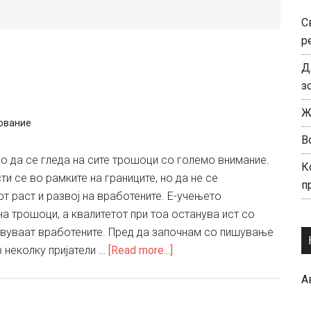
С
р
Д
з
Ж
ование
В
 да се гледа на сите трошоци со големо внимание.
К
и се во рамките на границите, но да не се
п
т раст и развој на вработените. Е-учењето
 трошоци, а квалитетот при тоа останува ист со
твуваат вработените. Пред да започнам со пишување
about
 неколку пријатели …
[Read more...]
E-
А
learning