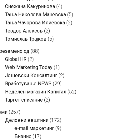
Снежана Какуринова
(4)
Тања Николова Маневска
(5)
Тања Чачорова Илиевска
(2)
Теодор Алексов
(2)
Томислав Трајков
(5)
реземено од
(88)
Global HR
(2)
Web Marketing Today
(1)
Јошевски Консалтинг
(2)
Вработување NEWS
(29)
Неделен магазин Капитал
(52)
Таргет списание
(2)
еми
(257)
Деловни вештини
(172)
e-mail маркетинг
(9)
Бизнис
(17)