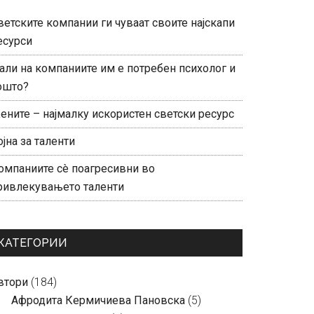
ветските компании ги чуваат своите најскапи
есурси
али на компаниите им е потребен психолог и
ошто?
ените – најмалку искористен светски ресурс
ојна за таленти
омпаниите сè поагресивни во
ривлекувањето таленти
КАТЕГОРИИ
втори
(184)
Aфродита Кермичиева Пановска
(5)