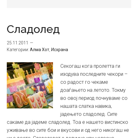
Сладолед
25.11.2011
Категории:
Алма Хот
,
Исхрана
Секогаш кога пролетта ги
изодува последните чекори –
со радост го чекаме
доаѓањето на летото. Токму
во овој период почнуваме со
нашата слатка навика,
јадењето сладолед. Сите
сакаме да јадеме сладолед. Тоа е нашето вистинско
уживање во сите бои и вкусови и од него никогаш не