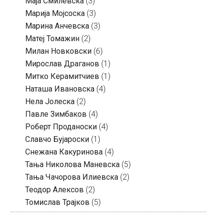
Маја Смилевска
(3)
Марија Мојсоска
(3)
Марина Анчевска
(3)
Матеј Томажин
(2)
Милан Новковски
(6)
Мирослав Драганов
(1)
Митко Керамитчиев
(1)
Наташа Ивановска
(4)
Нела Јолеска
(2)
Павле Зимбаков
(4)
Роберт Проданоски
(4)
Славчо Бујароски
(1)
Снежана Какуринова
(4)
Тања Николова Маневска
(5)
Тања Чачорова Илиевска
(2)
Теодор Алексов
(2)
Томислав Трајков
(5)