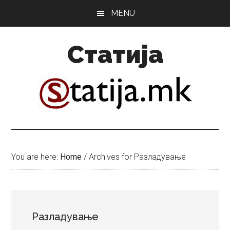
Skip
Skip
MENU
to
to
main
primary
Статија
content
sidebar
You are here:
Home
/
Archives for Разладување
Разладување