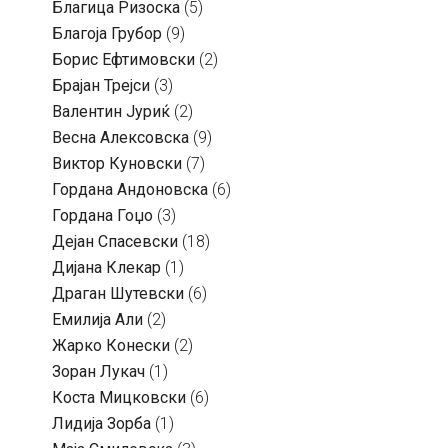
Благица Ризоска
(5)
Благоја Грубор
(9)
Борис Ефтимовски
(2)
Брајан Трејси
(3)
Валентин Јуриќ
(2)
Весна Алексовска
(9)
Виктор Куновски
(7)
Гордана Андоновска
(6)
Гордана Гоџо
(3)
Дејан Спасевски
(18)
Дијана Клекар
(1)
Драган Шутевски
(6)
Емилија Али
(2)
Жарко Конески
(2)
Зоран Лукач
(1)
Коста Мицковски
(6)
Лидија Зорба
(1)