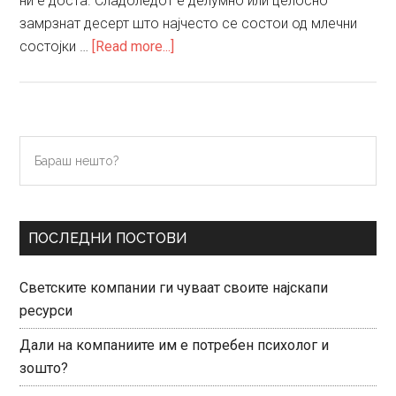
ни е доста. Сладоледот е делумно или целосно
замрзнат десерт што најчесто се состои од млечни
about
состојки …
[Read more...]
Сладолед
Primary
Бараш
нешто?
Sidebar
ПОСЛЕДНИ ПОСТОВИ
Светските компании ги чуваат своите најскапи
ресурси
Дали на компаниите им е потребен психолог и
зошто?