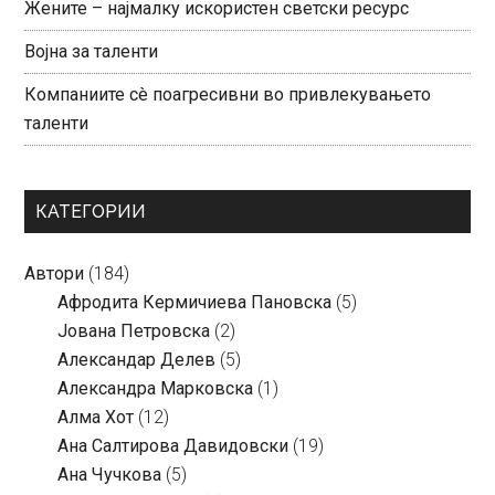
Жените – најмалку искористен светски ресурс
Војна за таленти
Компаниите сè поагресивни во привлекувањето
таленти
КАТЕГОРИИ
Автори
(184)
Aфродита Кермичиева Пановска
(5)
Јована Петровска
(2)
Александар Делев
(5)
Александра Марковска
(1)
Алма Хот
(12)
Ана Салтирова Давидовски
(19)
Ана Чучкова
(5)