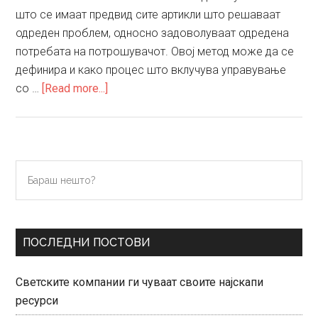
што се имаат предвид сите артикли што решаваат
одреден проблем, односно задоволуваат одредена
потребата на потрошувачот. Овој метод може да се
дефинира и како процес што вклучува управување
about
со …
[Read more...]
Управување
со
категории
на
Primary
Бараш
производи
нешто?
Sidebar
ПОСЛЕДНИ ПОСТОВИ
Светските компании ги чуваат своите најскапи
ресурси