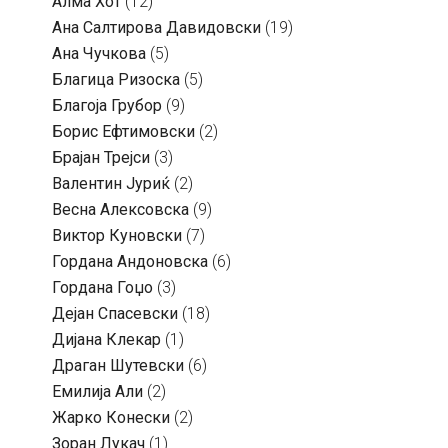
Алма Хот
(12)
Ана Салтирова Давидовски
(19)
Ана Чучкова
(5)
Благица Ризоска
(5)
Благоја Грубор
(9)
Борис Ефтимовски
(2)
Брајан Трејси
(3)
Валентин Јуриќ
(2)
Весна Алексовска
(9)
Виктор Куновски
(7)
Гордана Андоновска
(6)
Гордана Гоџо
(3)
Дејан Спасевски
(18)
Дијана Клекар
(1)
Драган Шутевски
(6)
Емилија Али
(2)
Жарко Конески
(2)
Зоран Лукач
(1)