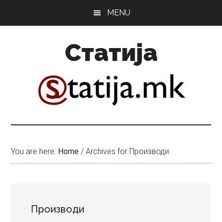
Skip
Skip
MENU
to
to
main
primary
Статија
content
sidebar
You are here:
Home
/
Archives for Производи
Производи