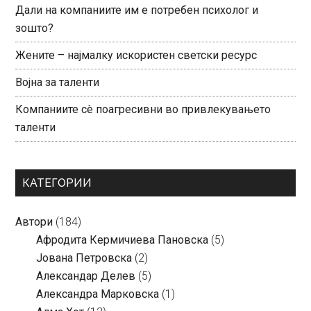
Дали на компаниите им е потребен психолог и
зошто?
Жените – најмалку искористен светски ресурс
Војна за таленти
Компаниите сè поагресивни во привлекувањето
таленти
КАТЕГОРИИ
Автори
(184)
Aфродита Кермичиева Пановска
(5)
Јована Петровска
(2)
Александар Делев
(5)
Александра Марковска
(1)