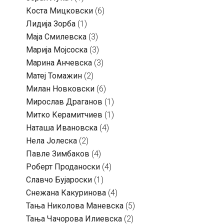
Коста Мицковски
(6)
Лидија Зорба
(1)
Маја Смилевска
(3)
Марија Мојсоска
(3)
Марина Анчевска
(3)
Матеј Томажин
(2)
Милан Новковски
(6)
Мирослав Драганов
(1)
Митко Керамитчиев
(1)
Наташа Ивановска
(4)
Нела Јолеска
(2)
Павле Зимбаков
(4)
Роберт Проданоски
(4)
Славчо Бујароски
(1)
Снежана Какуринова
(4)
Тања Николова Маневска
(5)
Тања Чачорова Илиевска
(2)