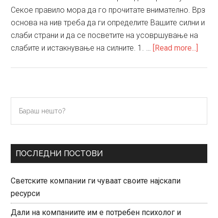
Секое правило мора да го прочитате внимателно. Врз
основа на нив треба да ги определите Вашите силни и
слаби страни и да се посветите на усовршување на
about
слабите и истакнување на силните. 1. …
[Read more...]
Десе
клуч
прав
за
Primary
Бараш
успе
нешто?
Sidebar
затв
на
прод
ПОСЛЕДНИ ПОСТОВИ
Светските компании ги чуваат своите најскапи
ресурси
Дали на компаниите им е потребен психолог и