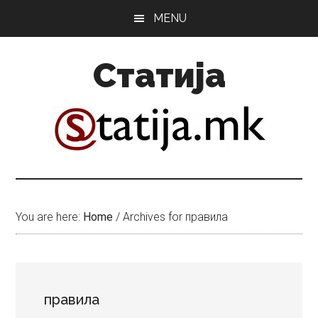
Skip
Skip
MENU
to
to
main
primary
Статија
content
sidebar
You are here:
Home
/
Archives for правила
правила