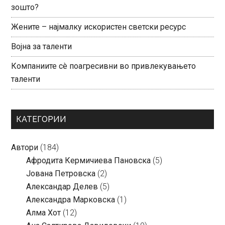
зошто?
Жените – најмалку искористен светски ресурс
Војна за таленти
Компаниите сè поагресивни во привлекувањето
таленти
КАТЕГОРИИ
Автори
(184)
Aфродита Кермичиева Пановска
(5)
Јована Петровска
(2)
Александар Делев
(5)
Александра Марковска
(1)
Алма Хот
(12)