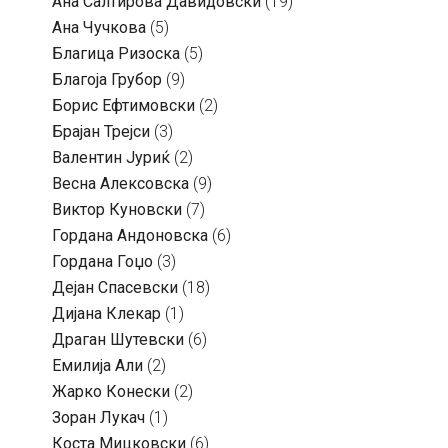
Ана Салтирова Давидовски
(19)
Ана Чучкова
(5)
Благица Ризоска
(5)
Благоја Грубор
(9)
Борис Ефтимовски
(2)
Брајан Трејси
(3)
Валентин Јуриќ
(2)
Весна Алексовска
(9)
Виктор Куновски
(7)
Гордана Андоновска
(6)
Гордана Гоџо
(3)
Дејан Спасевски
(18)
Дијана Клекар
(1)
Драган Шутевски
(6)
Емилија Али
(2)
Жарко Конески
(2)
Зоран Лукач
(1)
Коста Мицковски
(6)