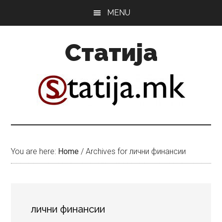
Skip
Skip
MENU
to
to
main
primary
Статија
content
sidebar
You are here:
Home
/
Archives for лични финансии
лични финансии