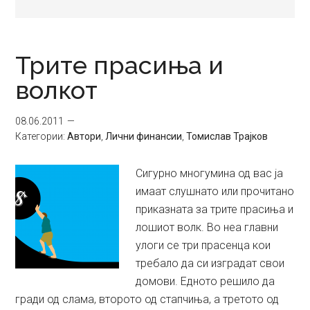
Трите прасиња и
волкот
08.06.2011
Категории:
Автори
,
Лични финансии
,
Томислав Трајков
Сигурно многумина од вас ја
имаат слушнато или прочитано
приказната за трите прасиња и
лошиот волк. Во неа главни
улоги се три прасенца кои
требало да си изградат свои
домови. Едното решило да
гради од слама, второто од стапчиња, а третото од