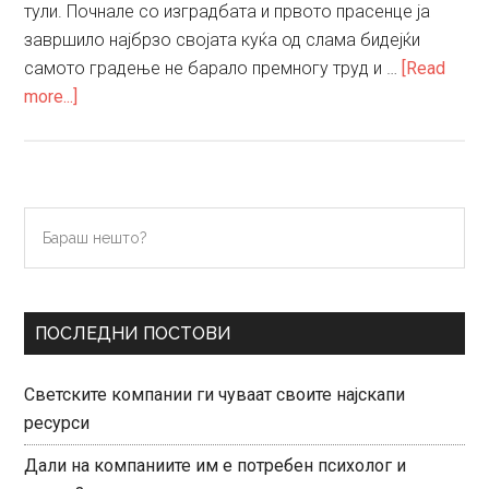
тули. Почнале со изградбата и првото прасенце ја
завршило најбрзо својата куќа од слама бидејќи
самото градење не барало премногу труд и …
[Read
about
more...]
Трите
прасиња
и
волкот
Primary
Бараш
нешто?
Sidebar
ПОСЛЕДНИ ПОСТОВИ
Светските компании ги чуваат своите најскапи
ресурси
Дали на компаниите им е потребен психолог и