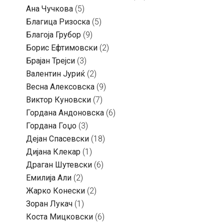
Ана Чучкова
(5)
Благица Ризоска
(5)
Благоја Грубор
(9)
Борис Ефтимовски
(2)
Брајан Трејси
(3)
Валентин Јуриќ
(2)
Весна Алексовска
(9)
Виктор Куновски
(7)
Гордана Андоновска
(6)
Гордана Гоџо
(3)
Дејан Спасевски
(18)
Дијана Клекар
(1)
Драган Шутевски
(6)
Емилија Али
(2)
Жарко Конески
(2)
Зоран Лукач
(1)
Коста Мицковски
(6)