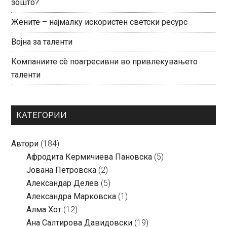
зошто?
Жените – најмалку искористен светски ресурс
Војна за таленти
Компаниите сè поагресивни во привлекувањето
таленти
КАТЕГОРИИ
Автори
(184)
Aфродита Кермичиева Пановска
(5)
Јована Петровска
(2)
Александар Делев
(5)
Александра Марковска
(1)
Алма Хот
(12)
Ана Салтирова Давидовски
(19)