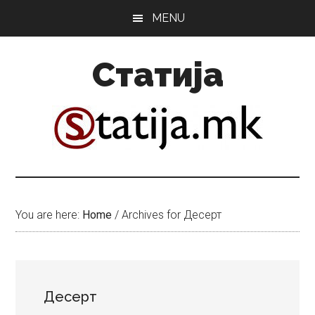
Skip
Skip
MENU
to
to
main
primary
Статија
content
sidebar
You are here:
Home
/
Archives for Десерт
Десерт