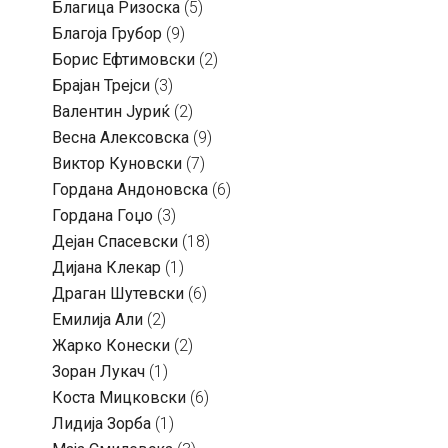
Благица Ризоска
(5)
Благоја Грубор
(9)
Борис Ефтимовски
(2)
Брајан Трејси
(3)
Валентин Јуриќ
(2)
Весна Алексовска
(9)
Виктор Куновски
(7)
Гордана Андоновска
(6)
Гордана Гоџо
(3)
Дејан Спасевски
(18)
Дијана Клекар
(1)
Драган Шутевски
(6)
Емилија Али
(2)
Жарко Конески
(2)
Зоран Лукач
(1)
Коста Мицковски
(6)
Лидија Зорба
(1)