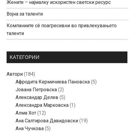
Жените – најмалку искористен светски ресурс
Војна за таленти
Компаниите сè поагресивни во привлекувањето
таленти
КАТЕГОРИИ
Автори
(184)
Aфродита Кермичиева Пановска
(5)
Јована Петровска
(2)
Александар Делев
(5)
Александра Марковска
(1)
Алма Хот
(12)
Ана Салтирова Давидовски
(19)
Ана Чучкова
(5)