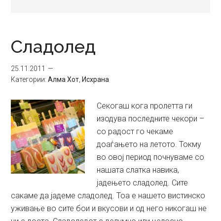
Сладолед
25.11.2011
Категории:
Алма Хот
,
Исхрана
Секогаш кога пролетта ги
изодува последните чекори –
со радост го чекаме
доаѓањето на летото. Токму
во овој период почнуваме со
нашата слатка навика,
јадењето сладолед. Сите
сакаме да јадеме сладолед. Тоа е нашето вистинско
уживање во сите бои и вкусови и од него никогаш не