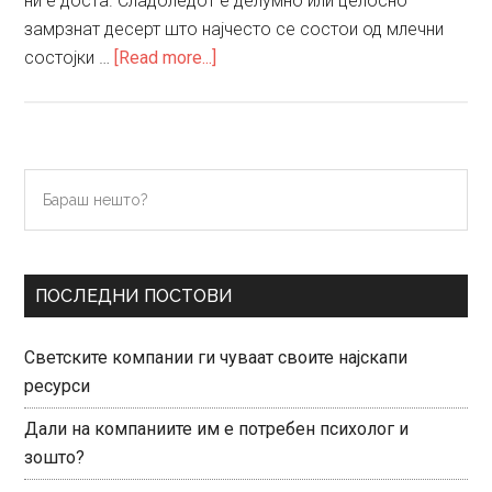
ни е доста. Сладоледот е делумно или целосно
замрзнат десерт што најчесто се состои од млечни
about
состојки …
[Read more...]
Сладолед
Primary
Бараш
нешто?
Sidebar
ПОСЛЕДНИ ПОСТОВИ
Светските компании ги чуваат своите најскапи
ресурси
Дали на компаниите им е потребен психолог и
зошто?