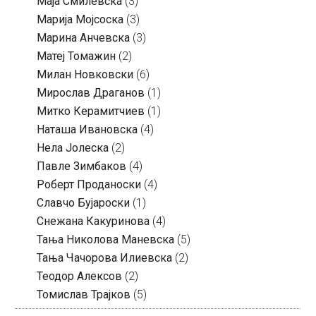
Маја Смилевска
(3)
Марија Мојсоска
(3)
Марина Анчевска
(3)
Матеј Томажин
(2)
Милан Новковски
(6)
Мирослав Драганов
(1)
Митко Керамитчиев
(1)
Наташа Ивановска
(4)
Нела Јолеска
(2)
Павле Зимбаков
(4)
Роберт Проданоски
(4)
Славчо Бујароски
(1)
Снежана Какуринова
(4)
Тања Николова Маневска
(5)
Тања Чачорова Илиевска
(2)
Теодор Алексов
(2)
Томислав Трајков
(5)