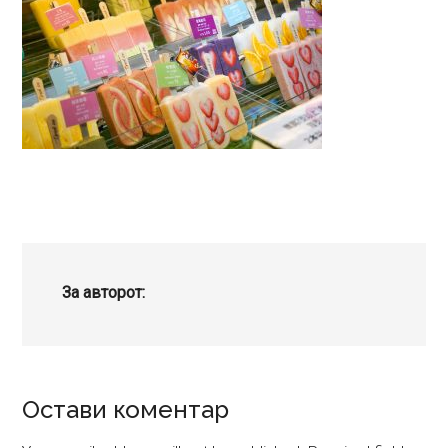
За авторот:
Reader
Остави коментар