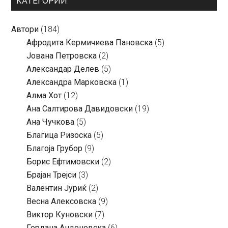
КАТЕГОРИИ
Автори
(184)
Aфродита Кермичиева Пановска
(5)
Јована Петровска
(2)
Александар Делев
(5)
Александра Марковска
(1)
Алма Хот
(12)
Ана Салтирова Давидовски
(19)
Ана Чучкова
(5)
Благица Ризоска
(5)
Благоја Грубор
(9)
Борис Ефтимовски
(2)
Брајан Трејси
(3)
Валентин Јуриќ
(2)
Весна Алексовска
(9)
Виктор Куновски
(7)
Гордана Андоновска
(6)