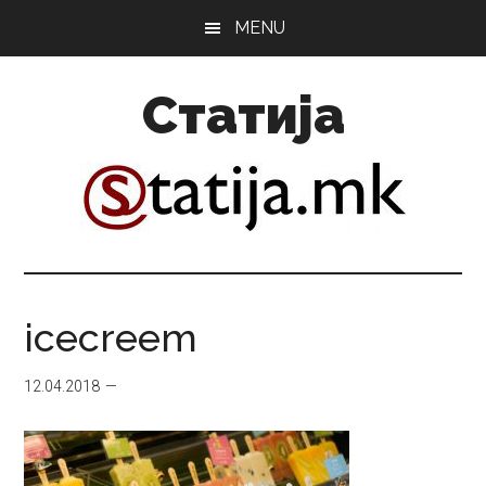
Skip
Skip
MENU
to
to
main
primary
Статија
content
sidebar
icecreem
12.04.2018