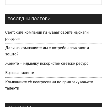
нешто?
Sidebar
ПОСЛЕДНИ ПОСТОВИ
Светските компании ги чуваат своите најскапи
ресурси
Дали на компаниите им е потребен психолог и
зошто?
Жените – најмалку искористен светски ресурс
Војна за таленти
Компаниите сè поагресивни во привлекувањето
таленти