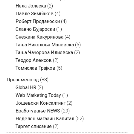
Нела Јолеска
(2)
Павле Зимбаков
(4)
Роберт Проданоски
(4)
Славчо Бујароски
(1)
Снежана Какуринова
(4)
Тања Николова Маневска
(5)
Тања Чачорова Илиевска
(2)
Теодор Алексов
(2)
Томислав Трајков
(5)
Преземено од
(88)
Global HR
(2)
Web Marketing Today
(1)
Јошевски Консалтинг
(2)
Вработување NEWS
(29)
Неделен магазин Капитал
(52)
Таргет списание
(2)