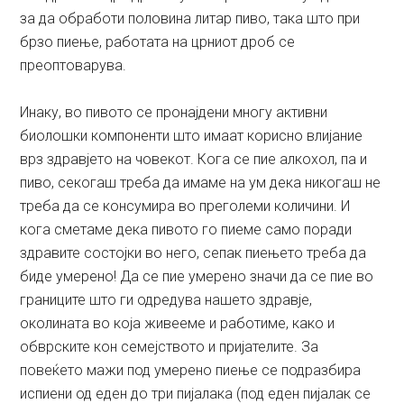
за да обработи половина литар пиво, така што при
брзо пиење, работата на црниот дроб се
преоптоварува.
Инаку, во пивото се пронајдени многу активни
биолошки компоненти што имаат корисно влијание
врз здравјето на човекот. Кога се пие алкохол, па и
пиво, секогаш треба да имаме на ум дека никогаш не
треба да се консумира во преголеми количини. И
кога сметаме дека пивото го пиеме само поради
здравите состојки во него, сепак пиењето треба да
биде умерено! Да се пие умерено значи да се пие во
границите што ги одредува нашето здравје,
околината во која живееме и работиме, како и
обврските кон семејството и пријателите. За
повеќето мажи под умерено пиење се подразбира
испиени од еден до три пијалака (под еден пијалак се