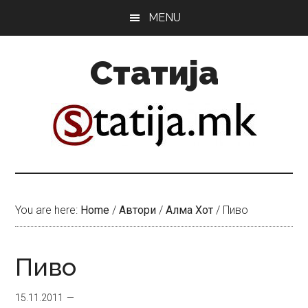
Skip
Skip
MENU
to
to
main
primary
Статија
content
sidebar
You are here:
Home
/
Автори
/
Алма Хот
/
Пиво
Пиво
15.11.2011