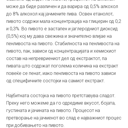
може да биде различен и да варира од 0,5% алкохол
до 8% алкохол кај јачмените пива. Освен етанолот,
пивото содржи мала концентрација на глицерин од 0,2
и 0,3%. Во пивото е застапен и јаглеродниот диоксид
(0,5%) кој му дава свежина и значително влијае на
пенливоста на пивото. Стабилноста на пенливоста на
пивото, пак, зависи од концентрацијата и хемискиот
состав на непревриениот дел од екстрактот, па
пивата што содржат поголема количина на екстракт
повеќе се пенат, иако пенливоста на пивото зависи
од специфичните состојки на самиот екстракт.
Најбитната состојка на пивото претставува сладот.
Преку него можеме да го одредиме вкусот, бојата,
густината и јачината на пивото. Процесот на
претворање на јачменот во слад е најважниот процес
при добивањето на пивото.