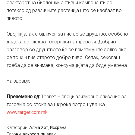
спектарот на биолошки активни компоненти со
потекло од различните растенија што се наоѓаат во
пивото.
Овој пијалак е одличен за пиење во друштво, особено
додека се гледаат спортски натпревари. Добриот
разговор со друштвото ќе се памети уште долго ако
се точи и пие старото добро пиво. Сепак, секогаш
треба да се внимава, консумацијата да биде умерена.
На здравје!
Преземено од:
Таргет – специјализирано списание за
трговија со стока за широка потрошувачка
www.target.com.mk
Категории:
Алма Хот
,
Исхрана
Тагови:
алкохол
,
пијалак