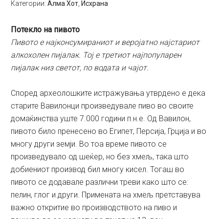
Категории:
Алма Хот
,
Исхрана
Потекло на пивото
Пивото е најконсумираниот и веројатно најстариот
алкохолен пијалак. Тој е третиот најпопуларен
пијалак низ светот, по водата и чајот.
Според археолошките истражувања утврдено е дека
старите Вавилонци произведувале пиво во своите
домаќинства уште 7.000 години п.н.е. Од Вавилон,
пивото било пренесено во Египет, Персија, Грција и во
многу други земји. Во тоа време пивото се
произведувало од шеќер, но без хмељ, така што
добиениот производ бил многу кисел. Тогаш во
пивото се додавале различни треви како што се:
пелин, глог и други. Примената на хмељ претставува
важно откритие во производството на пиво и