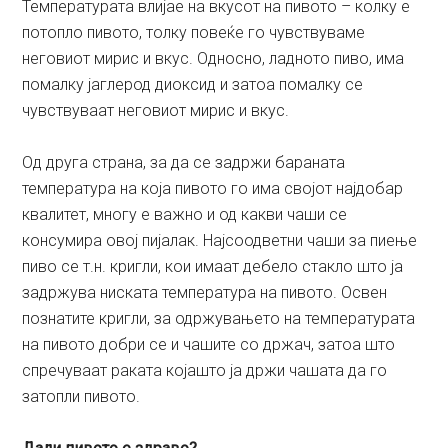
Температурата влијае на вкусот на пивото – колку е
потопло пивото, толку повеќе го чувствуваме
неговиот мирис и вкус. Односно, ладното пиво, има
помалку јаглерод диоксид и затоа помалку се
чувствуваат неговиот мирис и вкус.
Од друга страна, за да се задржи бараната
температура на која пивото го има својот најдобар
квалитет, многу е важно и од какви чаши се
консумира овој пијалак. Најсоодветни чаши за пиење
пиво се т.н. кригли, кои имаат дебело стакло што ја
задржува ниската температура на пивото. Освен
познатите кригли, за одржувањето на температурата
на пивото добри се и чашите со држач, затоа што
спречуваат раката којашто ја држи чашата да го
затопли пивото.