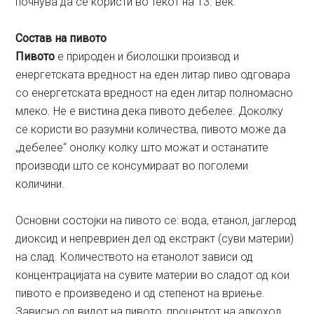
почнува да се користи во текот на 13. век.
Состав на пивото
Пивото
е природен и биолошки производ и
енергетската вредност на еден литар пиво одговара
со енергетската вредност на еден литар полномасно
млеко. Не е вистина дека пивото дебелее. Доколку
се користи во разумни количества, пивото може да
„дебелее“ онолку колку што можат и останатите
производи што се консумираат во поголеми
количини.
Основни состојки на пивото се: вода, етанол, јаглерод
диоксид и непревриен дел од екстракт (суви материи)
на слад. Количеството на етанолот зависи од
концентрацијата на сувите материи во сладот од кои
пивото е произведено и од степенот на вриење.
Зависно од видот на пивото, процентот на алкохол