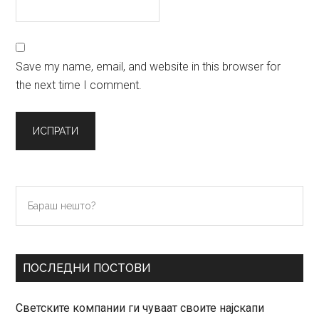
Save my name, email, and website in this browser for
the next time I comment.
Primary
Бараш
нешто?
Sidebar
ПОСЛЕДНИ ПОСТОВИ
Светските компании ги чуваат своите најскапи