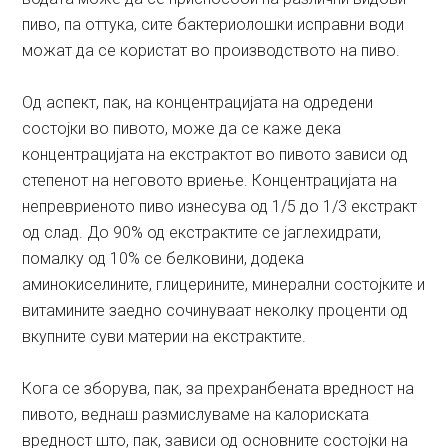
пиво, па оттука, сите бактериолошки исправни води
можат да се користат во производството на пиво.
Од аспект, пак, на концентрацијата на одредени
состојки во пивото, може да се каже дека
концентрацијата на екстрактот во пивото зависи од
степенот на неговото вриење. Концентрацијата на
непревриеното пиво изнесува од 1/5 до 1/3 екстракт
од слад. До 90% од екстрактите се јаглехидрати,
помалку од 10% се белковини, додека
аминокиселините, глицерините, минерални состојките и
витамините заедно сочинуваат неколку проценти од
вкупните суви материи на екстрактите.
Кога се зборува, пак, за прехранбената вредност на
пивото, веднаш размислуваме на калориската
вредност што, пак, зависи од основните состојки на