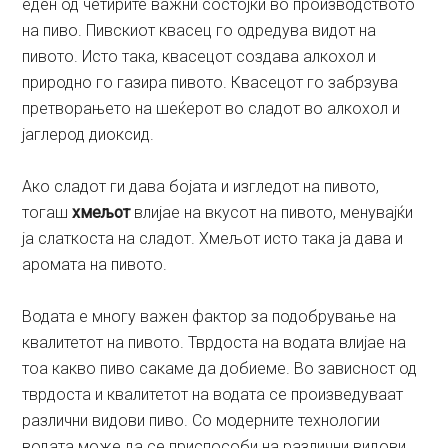
еден од четирите важни состојки во производството
на пиво. Пивскиот квасец го одредува видот на
пивото. Исто така, квасецот создава алкохол и
природно го газира пивото. Квасецот го забрзува
претворањето на шеќерот во сладот во алкохол и
јаглерод диоксид.
Ако сладот ги дава бојата и изгледот на пивото,
тогаш
хмељот
влијае на вкусот на пивото, менувајќи
ја слаткоста на сладот. Хмељот исто така ја дава и
аромата на пивото.
Водата е многу важен фактор за подобрување на
квалитетот на пивото. Тврдоста на водата влијае на
тоа какво пиво сакаме да добиеме. Во зависност од
тврдоста и квалитетот на водата се произведуваат
различни видови пиво. Со модерните технологии
водата може да се приспособи на различни видови