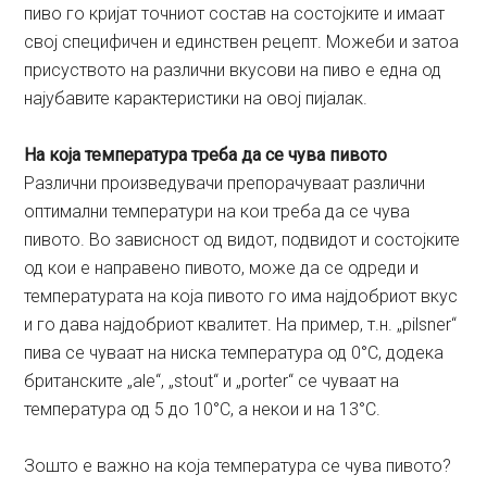
пиво го кријат точниот состав на состојките и имаат
свој специфичен и единствен рецепт. Можеби и затоа
присуството на различни вкусови на пиво е една од
најубавите карактеристики на овој пијалак.
На која температура треба да се чува пивото
Различни произведувачи препорачуваат различни
оптимални температури на кои треба да се чува
пивото. Во зависност од видот, подвидот и состојките
од кои е направено пивото, може да се одреди и
температурата на која пивото го има најдобриот вкус
и го дава најдобриот квалитет. На пример, т.н. „pilsner“
пива се чуваат на ниска температура од 0°C, додека
британските „ale“, „stout“ и „porter“ се чуваат на
температура од 5 до 10°C, а некои и на 13°C.
Зошто е важно на која температура се чува пивото?