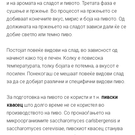
и на аромата на сладот и пивото. Третата фаза е
сушење и пржење. Во процесот на пржењето се
добиваат конечните вкус, мирис и боја на пивото. Од
должината на пржењето на сладот зависи дали ќе се
добие светло или темно пиво.
Постојат повеќе видови на слад, во зависност од
начинот како тој е печен. Колку е повисока
температурата, толку бојата е потемна, а вкусот е
посилен. Понекогаш се мешаат повеќе видови слад
за да се добијат различни и специфични видови пиво.
За подготовка на пивото се користи и т.н.
пивски
квасец
што долго време не се користел во
производството на пиво. Со пронаоѓањето на
микроорганизмите saccharomyces carlsbergensis и
saccharomyces cerevisiae, пивскиот квасец станува