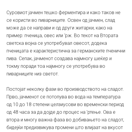
Суровиот јачмен тешко ферментира и како таков не
се користи во пиварниците. Освен од јачмен, слад
може да се направи и од други житарки, како на
пример: пченица, овес или ‘рж. Во текот на Втората
светска војна се употребувал овесот, додека
пченицата е карактеристична за германските пченични
пива. Сепак, јачменот создава најмногу шеќер и
токму поради тоа најмногу се употребува во
пиварниците низ светот.
Постојат неколку фази во производството на сладот.
Прво, јачменот се потопува во вода на температура
од 10 до 18 степени целзиусови во временски период
од 48 часа за да дојде до процес на ’ртење. Ова е
втора и многу важна фаза во добивањето на сладот,
бидејќи предизвикува промени што влијаат на вкусот