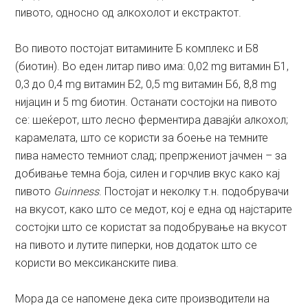
пивото, односно од алкохолот и екстрактот.
Во пивото постојат витамините Б комплекс и Б8
(биотин). Во еден литар пиво има: 0,02 mg витамин Б1,
0,3 до 0,4 mg витамин Б2, 0,5 mg витамин Б6, 8,8 mg
нијацин и 5 mg биотин. Останати состојки на пивото
се: шеќерот, што лесно ферментира давајќи алкохол;
карамелата, што се користи за боење на темните
пива наместо темниот слад; препржениот јачмен – за
добивање темна боја, силен и горчлив вкус како кај
пивото
Guinness
. Постојат и неколку т.н. подобрувачи
на вкусот, како што се медот, кој е една од најстарите
состојки што се користат за подобрување на вкусот
на пивото и лутите пиперки, нов додаток што се
користи во мексиканските пива.
Мора да се напомене дека сите производители на