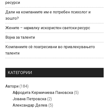
ресурси
Дали на компаниите им е потребен психолог и
зошто?
Жените – најмалку искористен светски ресурс
Војна за таленти
Компаниите сè поагресивни во привлекувањето
таленти
КАТЕГОРИИ
Автори
(184)
Aфродита Кермичиева Пановска
(5)
Јована Петровска
(2)
Александар Делев
(5)