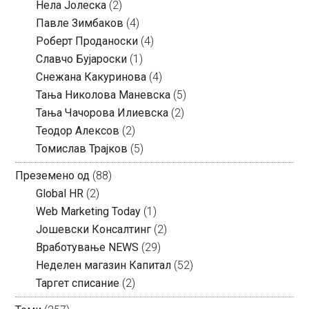
Нела Јолеска
(2)
Павле Зимбаков
(4)
Роберт Проданоски
(4)
Славчо Бујароски
(1)
Снежана Какуринова
(4)
Тања Николова Маневска
(5)
Тања Чачорова Илиевска
(2)
Теодор Алексов
(2)
Томислав Трајков
(5)
Преземено од
(88)
Global HR
(2)
Web Marketing Today
(1)
Јошевски Консалтинг
(2)
Вработување NEWS
(29)
Неделен магазин Капитал
(52)
Таргет списание
(2)