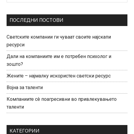
Sidebar
ПОСЛЕДНИ ПОСТОВИ
Светските компании ги чуваат своите најскапи
ресурси
Дали на компаниите им е потребен психолог и
зошто?
Жените – најмалку искористен светски ресурс
Војна за таленти
Компаниите сè поагресивни во привлекувањето
таленти
КАТЕГОРИИ