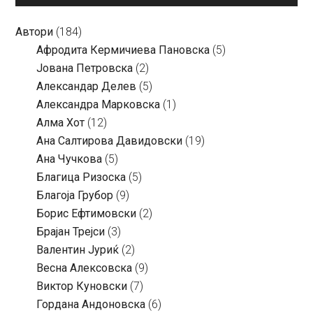
Автори
(184)
Aфродита Кермичиева Пановска
(5)
Јована Петровска
(2)
Александар Делев
(5)
Александра Марковска
(1)
Алма Хот
(12)
Ана Салтирова Давидовски
(19)
Ана Чучкова
(5)
Благица Ризоска
(5)
Благоја Грубор
(9)
Борис Ефтимовски
(2)
Брајан Трејси
(3)
Валентин Јуриќ
(2)
Весна Алексовска
(9)
Виктор Куновски
(7)
Гордана Андоновска
(6)