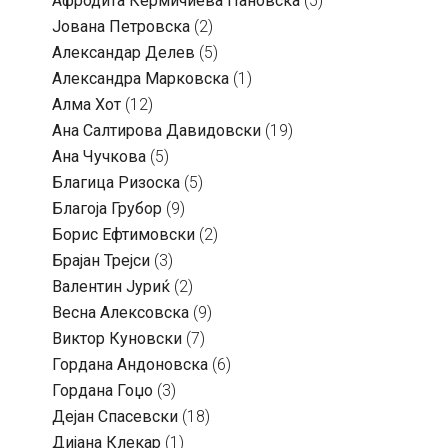
Aфродита Кермичиева Пановска
(5)
Јована Петровска
(2)
Александар Делев
(5)
Александра Марковска
(1)
Алма Хот
(12)
Ана Салтирова Давидовски
(19)
Ана Чучкова
(5)
Благица Ризоска
(5)
Благоја Грубор
(9)
Борис Ефтимовски
(2)
Брајан Трејси
(3)
Валентин Јуриќ
(2)
Весна Алексовска
(9)
Виктор Куновски
(7)
Гордана Андоновска
(6)
Гордана Гоџо
(3)
Дејан Спасевски
(18)
Дијана Клекар
(1)