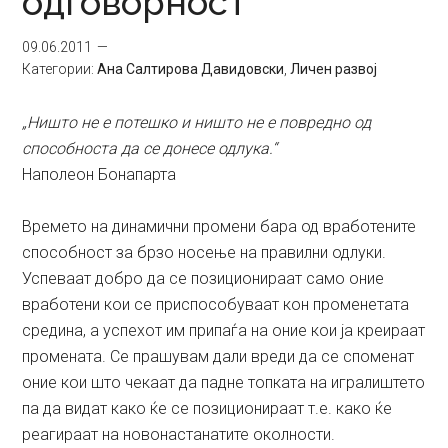
одговорност
09.06.2011
Категории:
Ана Салтирова Давидовски
,
Личен развој
„Ништо не е потешко и ништо не е повредно од
способноста да се донесе одлука.“
Наполеон Бонапарта
Времето на динамични промени бара од вработените
способност за брзо носење на правилни одлуки.
Успеваат добро да се позиционираат само оние
вработени кои се приспособуваат кон променетата
средина, а успехот им припаѓа на оние кои ја креираат
промената. Се прашувам дали вреди да се споменат
оние кои што чекаат да падне топката на игралиштето
па да видат како ќе се позиционираат т.е. како ќе
реагираат на новонастанатите околности.