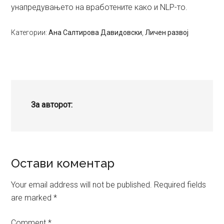
унапредувањето на вработените како и NLP-то.
Категории:
Ана Салтирова Давидовски
,
Личен развој
За авторот:
Reader
Остави коментар
Interactions
Your email address will not be published.
Required fields
are marked
*
Comment
*