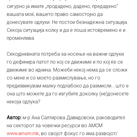
сигурно ја имате „продадено, дадено, предадено“
вашата моќ, вашето право самостојно да
донесувате одлуки. Не постои безнадежна ситуација.
Секоја ситуација колку и да е лоша истовремено е и
променлива.
Секојдневната потреба за носење на важни одлуки
го дефинира патот по кој се движиме и по кој ќе се
движиме во иднина. Можеби некој нема да се сложи
со мене и со моето размислување, но го
предизвикувам малку подлабоко да размисли… што е
она што можете да го изгубите доколку (не)донесете
некоја одлука?
Aвтор:
м-р Ана Салтирова Давидовски, раководител
на секторот за човечки ресурси во АМСМ
www.amsm.mk
, во својот фокус го има развојот/