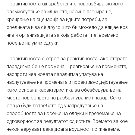
Проактивноста од вработените подразбира активно
размислување за иднината, нејзино планирање,
креирање на сценарија за идните потреби, за
средината и за сè друго што би можело да влијае врз
нив и организацијата за која работат т.е. времено
носење на умни одлуки.
Проактивноста е отров за реактивноста. Ако старата
парадигма беше промена – реагирање на промената,
наспроти неа новата парадигма упатува на
наслутување на промената и проактивно дејствување
како основна карактеристика за обезбедување на
место под сонцето на разбрануваниот пазар. Сето
ова ја буди потребата од унапредување на
способноста за носење на одлуки и преземање на
одговорност за резултатот од истите. Времето за кое
некои веруваат дека доаѓа всушност го живееме,