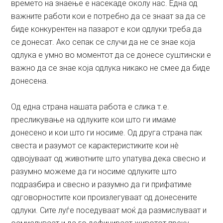
времето на знаење е насекаде околу нас. Една од
важните работи кои е потребно да се знаат за да се
биде конкурентен на пазарот е кои одлуки треба да
се донесат. Ако сепак се случи да не се знае која
одлука е умно во моментот да се донесе суштински е
важно да се знае која одлука никако не смее да биде
донесена.
Од една страна нашата работа е слика т.е.
пресликување на одлуките кои што ги имаме
донесено и кои што ги носиме. Од друга страна пак
свеста и разумот се карактеристиките кои нè
одвојуваат од животните што упатува дека свесно и
разумно можеме да ги носиме одлуките што
подразбира и свесно и разумно да ги прифатиме
одговорностите кои произлегуваат од донесените
одлуки. Сите луѓе поседуваат моќ да размислуваат и