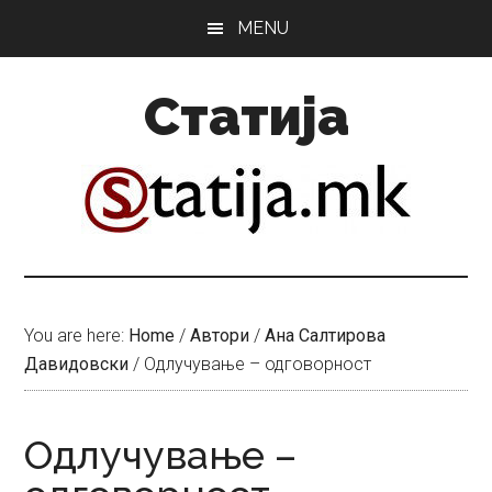
Skip
Skip
MENU
to
to
main
primary
Статија
content
sidebar
You are here:
Home
/
Автори
/
Ана Салтирова
Давидовски
/
Одлучување – одговорност
Одлучување –