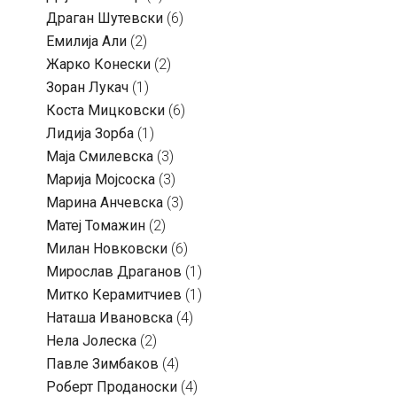
Драган Шутевски
(6)
Емилија Али
(2)
Жарко Конески
(2)
Зоран Лукач
(1)
Коста Мицковски
(6)
Лидија Зорба
(1)
Маја Смилевска
(3)
Марија Мојсоска
(3)
Марина Анчевска
(3)
Матеј Томажин
(2)
Милан Новковски
(6)
Мирослав Драганов
(1)
Митко Керамитчиев
(1)
Наташа Ивановска
(4)
Нела Јолеска
(2)
Павле Зимбаков
(4)
Роберт Проданоски
(4)