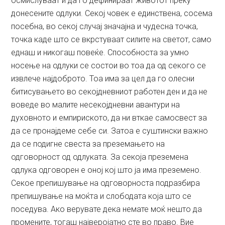
осмислуваат и да го дефинираат животот преку
донесените одлуки. Секој човек е единствена, сосема
посебна, во секој случај значајна и чудесна точка,
точка каде што се вкрстуваат силите на светот, само
еднаш и никогаш повеќе. Способноста за умно
носење на одлуки се состои во тоа да од секого се
извлече најдоброто. Тоа има за цел да го олесни
битисувањето во секојдневниот работен ден и да не
воведе во малите несекојдневни авантури на
духовното и емпириското, да ни вткае самосвест за
да се пронајдеме себе си. Затоа е суштински важно
да се подигне свеста за преземањето на
одговорност од одлуката. За секоја преземена
одлука одговорен е оној кој што ја има преземено.
Секое препишување на одговорноста подразбира
препишување на моќта и слободата која што се
поседува. Ако верувате дека немате моќ нешто да
промените, тогаш најверојатно сте во право. Вие