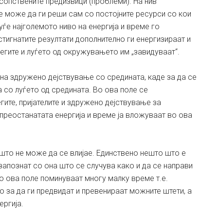
сопствените предизвици (проблеми). На нив
е може да ги реши сам со постојните ресурси со кои
ѓе најголемото ниво на енергија и време го
тигнатите резултати дополнително ги енергизираат и
легите и луѓето од окружувањето им „завидуваат“.
 на здружено дејствување со средината, каде за да се
 со луѓето од средината. Во ова поле се
гите, пријателите и здружено дејствување за
преостанатата енергија и време ја вложуваат во ова
 што не може да се влијае. Единствено нешто што е
запознат со она што се случува како и да се направи
о ова поле поминуваат многу малку време т.е.
 за да ги предвидат и превенираат можните штети, а
ергија.