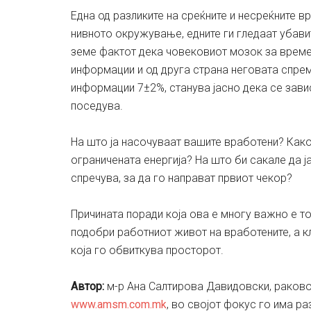
Една од разликите на среќните и несреќните в
нивното окружување, едните ги гледаат убавит
земе фактот дека човековиот мозок за време 
информации и од друга страна неговата спре
информации 7±2%, станува јасно дека се завис
поседува.
На што ја насочуваат вашите вработени? Как
ограничената енергија? На што би сакале да ј
спречува, за да го направат првиот чекор?
Причината поради која ова е многу важно е т
подобри работниот живот на вработените, а кл
која го обвиткува просторот.
Aвтор:
м-р Ана Салтирова Давидовски, раково
www.amsm.com.mk
, во својот фокус го има р