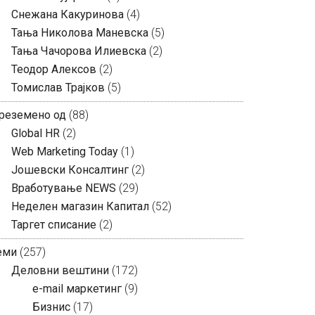
Снежана Какуринова
(4)
Тања Николова Маневска
(5)
Тања Чачорова Илиевска
(2)
Теодор Алексов
(2)
Томислав Трајков
(5)
реземено од
(88)
Global HR
(2)
Web Marketing Today
(1)
Јошевски Консалтинг
(2)
Вработување NEWS
(29)
Неделен магазин Капитал
(52)
Таргет списание
(2)
еми
(257)
Деловни вештини
(172)
e-mail маркетинг
(9)
Бизнис
(17)