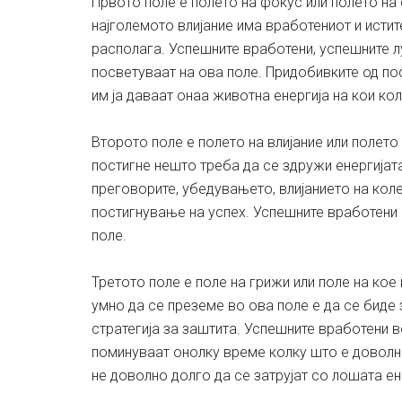
Првото поле е полето на фокус или полето на 
најголемото влијание има вработениот и истит
располага. Успешните вработени, успешните лу
посветуваат на ова поле. Придобивките од пос
им ја даваат онаа животна енергија на кои ко
Второто поле е полето на влијание или полето
постигне нешто треба да се здружи енергијата
преговорите, убедувањето, влијанието на коле
постигнување на успех. Успешните вработени 
поле.
Третото поле е поле на грижи или поле на кое
умно да се преземе во ова поле е да се биде 
стратегија за заштита. Успешните вработени в
поминуваат онолку време колку што е доволно
не доволно долго да се затрујат со лошата ен