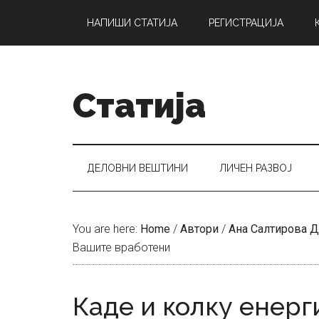
Skip
Skip
Skip
НАПИШИ СТАТИЈА
РЕГИСТРАЦИЈА
to
to
to
main
secondary
primary
content
menu
sidebar
Статија
ДЕЛОВНИ ВЕШТИНИ
ЛИЧЕН РАЗВОЈ
You are here:
Home
/
Автори
/
Ана Салтирова 
Вашите вработени
Каде и колку енерг