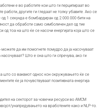
работени е во работите кои што ги перципираат во
е работи, другите ги гледаат не толку убавите. Ако се
од 1 секунда е бомбардиран од 2.000.000 бити на
мност да обработи само симболичен дел од тие
и од тоа на што ќе се насочи енергијата која што се
о можете да им помогнете помудро да ја насочуваат
а насочуваат? Што е она што ги спречува, ако ги
оа што со ваквиот однос кон окружувањето ќе се
иентите ќе ја почувствуваат позитивната енергија
дител на секторот за човечки ресурси во АМСМ
азвојот/унапредувањето на вработените како и NLP-то.