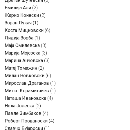
Драган Шутевски
(6)
Емилија Али
(2)
Жарко Конески
(2)
Зоран Лукач
(1)
Коста Мицковски
(6)
Лидија Зорба
(1)
Маја Смилевска
(3)
Марија Мојсоска
(3)
Марина Анчевска
(3)
Матеј Томажин
(2)
Милан Новковски
(6)
Мирослав Драганов
(1)
Митко Керамитчиев
(1)
Наташа Ивановска
(4)
Нела Јолеска
(2)
Павле Зимбаков
(4)
Роберт Проданоски
(4)
Славчо Бујароски
(1)