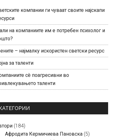
ветските компании ги чуваат своите најскапи
есурси
али на компаниите им е потребен психолог и
ошто?
ените – најмалку искористен светски ресурс
ојна за таленти
омпаниите сè поагресивни во
ривлекувањето таленти
КАТЕГОРИИ
втори
(184)
Aфродита Кермичиева Пановска
(5)