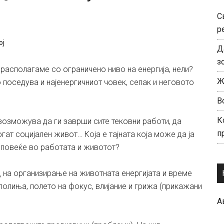
С
р
ој
Д
з
 располагаме со ограничено ниво на енергија, нели?
Ж
о поседува и најенергичниот човек, сепак и неговото
В
К
и овозможува да ги заврши сите тековни работи, да
п
гат социјален живот… Која е тајната која може да ја
е повеќе во работата и животот?
 на организирање на животната енергијата и време
полиња, полето на фокус, влијание и грижа (прикажани
А