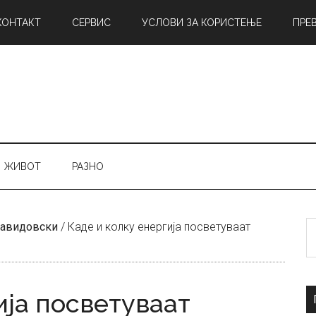
КОНТАКТ
СЕРВИС
УСЛОВИ ЗА КОРИСТЕЊЕ
ПРЕ
ЖИВОТ
РАЗНО
Б
Давидовски
/
Каде и колку енергија посветуваат
н
ија посветуваат