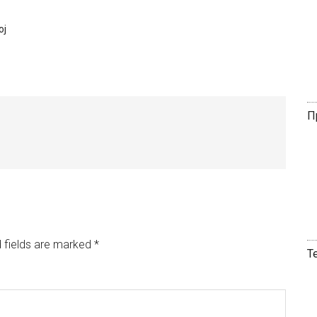
ој
П
 fields are marked
*
Т