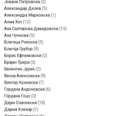
Јована Петровска
(2)
Александар Делев
(5)
Александра Марковска
(1)
Алма Хот
(12)
Ана Салтирова Давидовски
(19)
Ана Чучкова
(5)
Благица Ризоска
(5)
Благоја Грубор
(9)
Борис Ефтимовски
(2)
Брајан Трејси
(3)
Валентин Јуриќ
(2)
Весна Алексовска
(9)
Виктор Куновски
(7)
Гордана Андоновска
(6)
Гордана Гоџо
(3)
Дејан Спасевски
(18)
Дијана Клекар
(1)