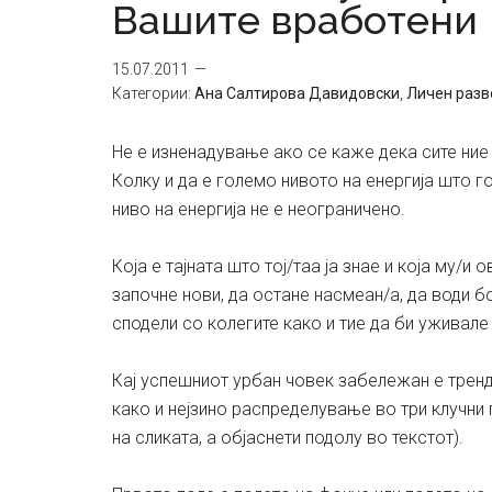
Вашите вработени
15.07.2011
Категории:
Ана Салтирова Давидовски
,
Личен разв
Не е изненадување ако се каже дека сите ние
Колку и да е големо нивото на енергија што г
ниво на енергија не е неограничено.
Која е тајната што тој/таа ја знае и која му/
започне нови, да остане насмеан/а, да води бо
сподели со колегите како и тие да би уживал
Кај успешниот урбан човек забележан е тренд
како и нејзино распределување во три клучни 
на сликата, а објаснети подолу во текстот).