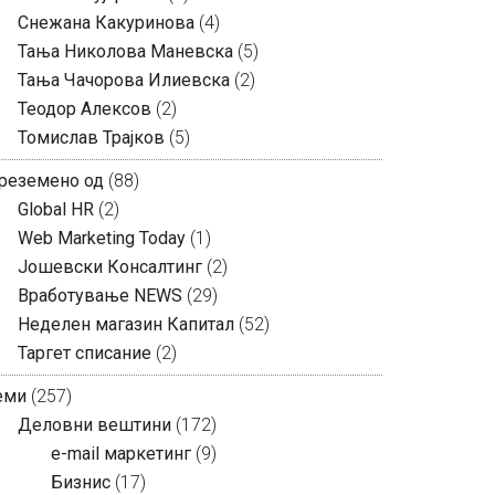
Снежана Какуринова
(4)
Тања Николова Маневска
(5)
Тања Чачорова Илиевска
(2)
Теодор Алексов
(2)
Томислав Трајков
(5)
реземено од
(88)
Global HR
(2)
Web Marketing Today
(1)
Јошевски Консалтинг
(2)
Вработување NEWS
(29)
Неделен магазин Капитал
(52)
Таргет списание
(2)
еми
(257)
Деловни вештини
(172)
e-mail маркетинг
(9)
Бизнис
(17)