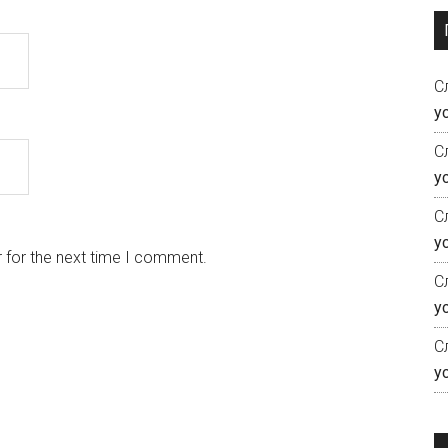
С
у
С
у
С
у
 for the next time I comment.
С
у
С
у