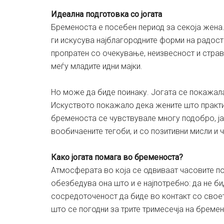
Идеална подготовка со јогата
Бременоста е посебен период за секоја жена.
ги искусува најблагородните форми на радост
пропратен со очекување, неизвесност и страв
меѓу младите идни мајки.
Но може да биде поинаку. Јогата се покажал
Искуството покажало дека жените што практик
бременоста се чувствувале многу подобро, ј
вообичаените тегоби, и со позитивни мисли и 
Како јогата помага во бременоста?
Атмосферата во која се одвиваат часовите по 
обезбедува она што и е најпотребно: да не би
сосредоточеност да биде во контакт со своето
што се погодни за трите тримесечја на бремен