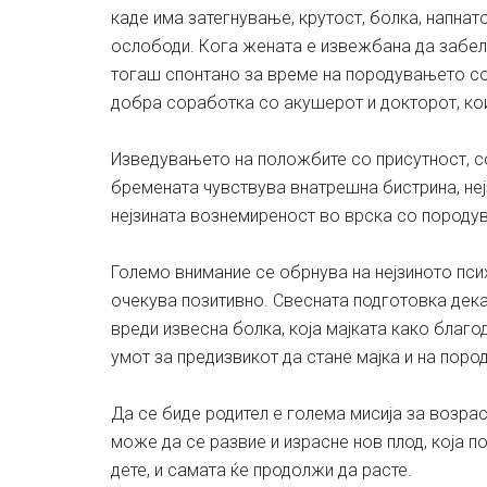
каде има затегнување, крутост, болка, напна
ослободи. Кога жената е извежбана да забеле
тогаш спонтано за време на породувањето соо
добра соработка со акушерот и докторот, кои
Изведувањето на положбите со присутност, с
бремената чувствува внатрешна бистрина, неј
нејзината вознемиреност во врска со породу
Големо внимание се обрнува на нејзиното пс
очекува позитивно. Свесната подготовка дека
вреди извесна болка, која мајката како благода
умот за предизвикот да стане мајка и на пор
Да се биде родител е голема мисија за возрасн
може да се развие и израсне нов плод, која п
дете, и самата ќе продолжи да расте.