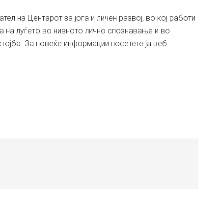
ел на Центарот за јога и личен развој, во кој работи
га на луѓето во нивното лично спознавање и во
тојба. За повеќе информации посетете ја веб