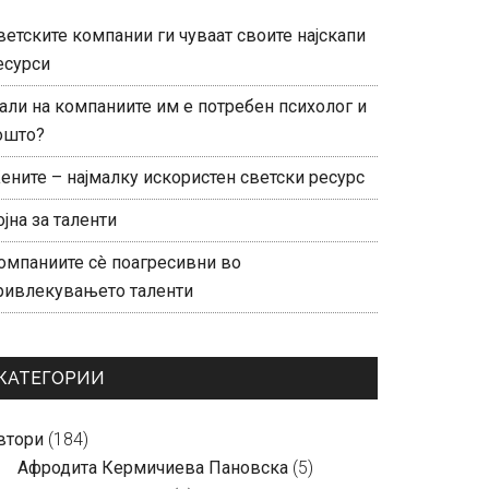
ветските компании ги чуваат своите најскапи
есурси
али на компаниите им е потребен психолог и
ошто?
ените – најмалку искористен светски ресурс
ојна за таленти
омпаниите сè поагресивни во
ривлекувањето таленти
КАТЕГОРИИ
втори
(184)
Aфродита Кермичиева Пановска
(5)