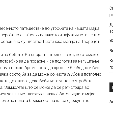
С
р
Д
тмесечното патешествие во утробата на нашата мајка.
з
веројатно е највосхитувачкото и најмагичното нешто
Ж
а совршено суштество! Вистинска магија на Творецот.
В
 и за бебето. Во својот внатрешен свет, во стомакот
К
потребно за да порасне и се подготви за напуштање
п
 е само важно бременоста да протече безбедно и без
ихичка состојба за да може со чиста љубов и потполно
уката докажала дека бебињата уште во утробата
ата. Замислете што сè може да се регистрира во
мел за нивниот психички развој! Затоа идната мајка
време на целата бременост за да се одржува во
А