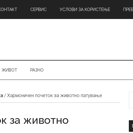
КОНТАКТ
СЕРВИС
УСЛОВИ ЗА КОРИСТЕЊЕ
ПРЕ
ЖИВОТ
РАЗНО
Б
ка
/
Хармоничен почеток за животно патување
н
к за животно