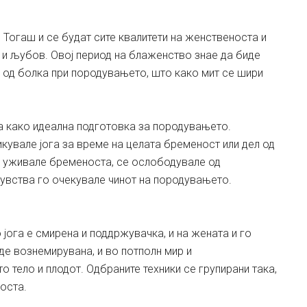
 Тогаш и се будат сите квалитети на женственоста и
 и љубов. Овој период на блаженство знае да биде
 од болка при породувањето, што како мит се шири
а како идеална подготовка за породувањето.
увале јога за време на целата бременост или дел од
а уживале бременоста, се ослободувале од
чувства го очекувале чинот на породувањето.
јога е смирена и поддржувачка, и на жената и го
де вознемирувана, и во потполн мир и
 тело и плодот. Одбраните техники се групирани така,
оста.