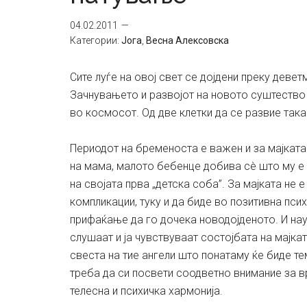
04.02.2011
Категории:
Јога
,
Весна Алексовска
Сите луѓе на овој свет се дојдени преку деве
Зачнувањето и развојот на новото суштество 
во космосот. Од две клетки да се развие так
Периодот на бременоста е важен и за мајката
на мама, малото бебенце добива сè што му е 
на својата прва „детска соба”. За мајката не
компликации, туку и да биде во позитивна пс
прифаќање да го дочека новодојденото. И на
слушаат и ја чувствуваат состојбата на мајк
свеста на тие ангели што понатаму ќе биде те
треба да си посвети соодветно внимание за 
телесна и психичка хармонија.