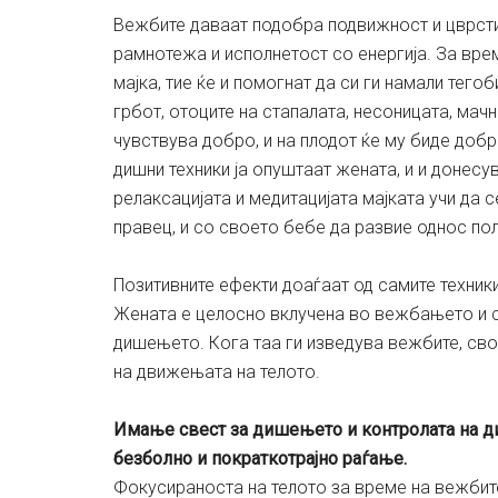
Вежбите даваат подобра подвижност и цврстин
рамнотежа и исполнетост со енергија. За врем
мајка, тие ќе и помогнат да си ги намали тегоб
грбот, отоците на стапалата, несоницата, ма
чувствува добро, и на плодот ќе му биде доб
дишни техники ја опуштаат жената, и и донесув
релаксацијата и медитацијата мајката учи да 
правец, и со своето бебе да развие однос по
Позитивните ефекти доаѓаат од самите техники,
Жената е целосно вклучена во вежбањето и св
дишењето. Кога таа ги изведува вежбите, св
на движењата на телото.
Имање свест за дишењето и контролата на д
безболно и пократкотрајно раѓање.
Фокусираноста на телото за време на вежбите