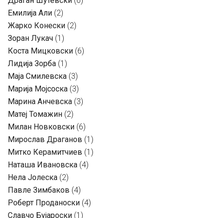
Драган Шутевски
(6)
Емилија Али
(2)
Жарко Конески
(2)
Зоран Лукач
(1)
Коста Мицковски
(6)
Лидија Зорба
(1)
Маја Смилевска
(3)
Марија Мојсоска
(3)
Марина Анчевска
(3)
Матеј Томажин
(2)
Милан Новковски
(6)
Мирослав Драганов
(1)
Митко Керамитчиев
(1)
Наташа Ивановска
(4)
Нела Јолеска
(2)
Павле Зимбаков
(4)
Роберт Проданоски
(4)
Славчо Бујароски
(1)