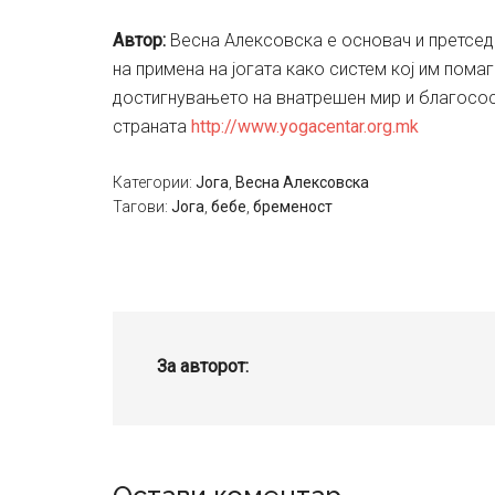
Aвтор:
Весна Алексовска е оснoвач и претседат
на примена на јогата како систем кој им пома
достигнувањето на внатрешен мир и благосос
страната
http://www.yogacentar.org.mk
Категории:
Јога
,
Весна Алексовска
Тагови:
Јога
,
бебе
,
бременост
За авторот: