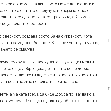
тост кои со помош на дишењето може да ги смали и
жи што е она што се случува во нејзиното тело,
дветно ќе одговори на контракциите, а ќе има и
 ќе ја водат во процесот.
о свесност, создава состојба на смиреност. Кога
П
зината самодоверба расте. Кога се чувствува мирна,
вањето се смалува.
ихичко смирување и насочување на умот да мисли и
 сè ќе биде добро, дека детето што ќе се добие
рност и влог ќе ги даде, ќе и го подготви и телото и
одување да помине поподготвено и полесно.
Т
ите, а мајката треба да биде „добра почва” на која
онатаму трудејќи се да го даде најдоброто за своето