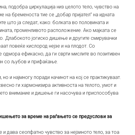
а, подобра циркулација низ целото тело, чувство на
е на бременоста тие се „добар пријател” на идната
ите што ја следат, како: болката во половината и
чнината, променливото расположение. Ако мајката се
ро. Длабокото јогиско дишење и другите смирувачки
аат повеќе кислород нејзе и на плодот. Со
се одмора ефикасно, да ги сврти мислите во позитивен
лн со љубов и прифаќање.
 но и најмногу поради начинот на кој се практикуваат.
есно ги хармонизира активноста на телото, умот и
оето внимание и дишење ги насочува и приспособува
ишењето за време на раѓањето се предуслови за
 и дава сеопфатно чувство за нејзиното тело, за тоа