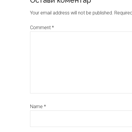
Reader
Остави коментар
Interactions
Your email address will not be published.
Required
Comment
*
Name
*