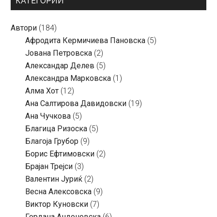
КАТЕГОРИИ
Автори
(184)
Aфродита Кермичиева Пановска
(5)
Јована Петровска
(2)
Александар Делев
(5)
Александра Марковска
(1)
Алма Хот
(12)
Ана Салтирова Давидовски
(19)
Ана Чучкова
(5)
Благица Ризоска
(5)
Благоја Грубор
(9)
Борис Ефтимовски
(2)
Брајан Трејси
(3)
Валентин Јуриќ
(2)
Весна Алексовска
(9)
Виктор Куновски
(7)
Гордана Андоновска
(6)