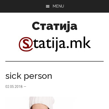
Skip
Skip
MENU
to
to
main
primary
Статија
content
sidebar
sick person
02.05.2018