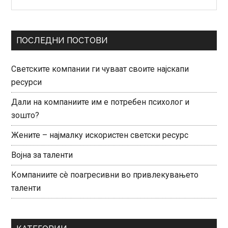
нешто?
Sidebar
ПОСЛЕДНИ ПОСТОВИ
Светските компании ги чуваат своите најскапи
ресурси
Дали на компаниите им е потребен психолог и
зошто?
Жените – најмалку искористен светски ресурс
Војна за таленти
Компаниите сè поагресивни во привлекувањето
таленти