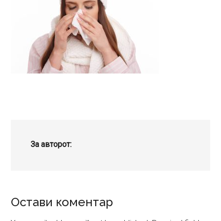
За авторот:
Reader
Остави коментар