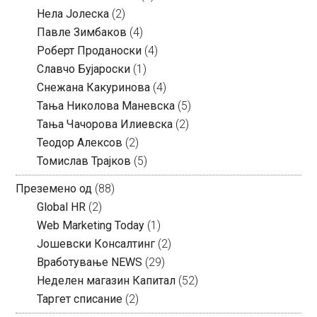
Нела Јолеска
(2)
Павле Зимбаков
(4)
Роберт Проданоски
(4)
Славчо Бујароски
(1)
Снежана Какуринова
(4)
Тања Николова Маневска
(5)
Тања Чачорова Илиевска
(2)
Теодор Алексов
(2)
Томислав Трајков
(5)
Преземено од
(88)
Global HR
(2)
Web Marketing Today
(1)
Јошевски Консалтинг
(2)
Вработување NEWS
(29)
Неделен магазин Капитал
(52)
Таргет списание
(2)