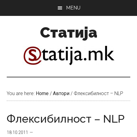
Skip
Skip
MENU
to
to
main
primary
Статија
content
sidebar
You are here:
Home
/
Автори
/
Флексибилност – NLP
Флексибилност – NLP
18.10.2011