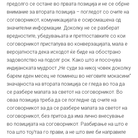
предолго се остане во првата позиција и не се обрне
внимание за втората позиција – погледот со очите на
соговорникот, комуникацијата е осиромашена од
значителни информации. Доколку не се разберат
вредностите, убедувањата и претпоставките со кои
соговорникот пристапува во конверзацијата, мала е
веројатноста дека исходот ќе биде на обострано
задоволство на подолг рок. Како што и посочува
индијанската мудрост „Не суди за никој човек доколку
барем еден месец не поминеш во неговите мокасини“
значајноста на втората позиција се гледа во тоа да
се разбере мапата за светот на соговорникот. Во
оваа позиција треба да се погледне од очите на
соговорникот за да се разбере мапата за светот на
соговорникот, без притоа да има лично внесување
во позицијата на соговорникот. Разбирање на што е
тоа што тој/таа го прави, а не што вие би направиле