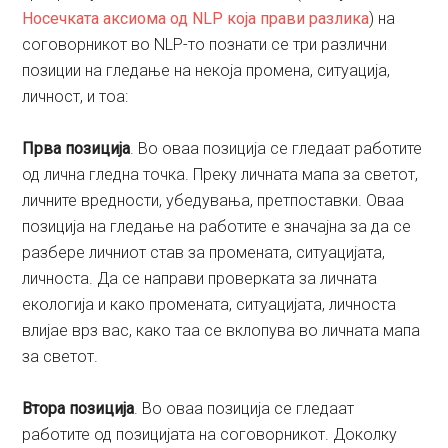
Носечката аксиома од NLP која прави разлика
) на
соговорникот во NLP-то познати се три различни
позиции на гледање на некоја промена, ситуација,
личност, и тоа:
Прва позиција
. Во оваа позиција се гледаат работите
од лична гледна точка. Преку личната мапа за светот,
личните вредности, убедувања, претпоставки. Оваа
позиција на гледање на работите е значајна за да се
разбере личниот став за промената, ситуацијата,
личноста. Да се направи проверката за личната
екологија и како промената, ситуацијата, личноста
влијае врз вас, како таа се вклопува во личната мапа
за светот.
Втора позиција
. Во оваа позиција се гледаат
работите од позицијата на соговорникот. Доколку