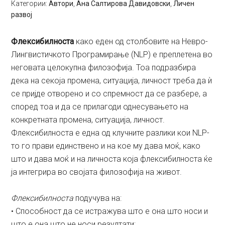
Категории:
Автори
,
Ана Салтирова Давидовски
,
Личен
развој
Флексибилноста
како еден од столбовите на Невро-
Лингвистичкото Програмирање (NLP) е преплетена во
неговата целокупна филозофија. Тоа подразбира
дека на секоја промена, ситуација, личност треба да ѝ
се пријде отворено и со спремност да се разбере, а
според тоа и да се прилагоди однесувањето на
конкретната промена, ситуација, личност.
Флексибилноста е една од клучните разлики кои NLP-
то го прави единствено и на кое му дава моќ, како
што и дава моќ и на личноста која флексибилноста ќе
ја интегрира во својата филозофија на живот.
Флексибилноста
подучува на:
• Способност да се истражува што е она што носи и
што е она што не носи резултати;