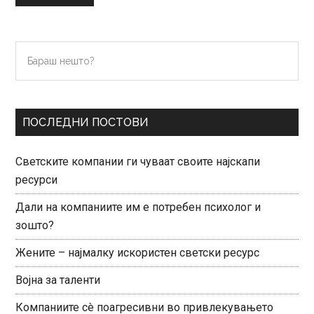
Primary
Бараш
нешто?
Sidebar
ПОСЛЕДНИ ПОСТОВИ
Светските компании ги чуваат своите најскапи
ресурси
Дали на компаниите им е потребен психолог и
зошто?
Жените – најмалку искористен светски ресурс
Војна за таленти
Компаниите сè поагресивни во привлекувањето