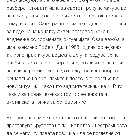
овозможува да се разбере соговорникот и да се
разбере неговата мапа за светот преку искажување
на почитувањето кое е неизоставен дел од добрата
комуникација. Сите три позиции се подеднакво важни
за водење на конструктивен разговор, како и
владеење со промената, ситуацијата. Оваа вежба ја
има развиено Роберт Дилц 1988 година, со нејзино
активно практикување доаѓа до унапредување на
разбирањето на соговорниците, развивање на нови
начини на размислување, а преку тоа и до побрзо
решавање на проблемите и полесно снаоѓање во
нови ситуации. Како што зад сите техники на NLP-то,
така и зад оваа техника стои посветеноста и
вистинската грижа за соговорникот.
Во продолжение е претставена една приказна која ја
преставува крутоста на личниот став и неспремноста
да се напушти првата позиција и да се погледне од