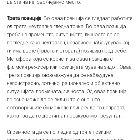
да сте на негово/нејзино место.
Трета позиција
. Во оваа позиција се гледаат работите
од трета, неутрална гледна точка. Во оваа позиција
треба на промената, ситуацијата, личноста да се
погледне како неутрален, независен набљудувач кој
ги има двете (првата и втората) позиција пред себе.
Метафора која се користи за оваа позиција е
филмски режисер или позицијата мува на ѕидот. Оваа
трета позиција овозможува да се набљудува
непристрасно, логично, рационално и објективно
ситуацијата, промената, личноста. Од оваа позиција
појасно може да се види што е она што
соговорниците би можеле поинаку да го направат,
кажат за да го достигнат посакуваниот резултат.
Спремноста да се погледне од трите позиции