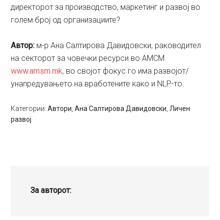
директорот за производство, маркетинг и развој во
голем број од организациите?
Aвтор:
м-р Ана Салтирова Давидовски, раководител
на секторот за човечки ресурси во АМСМ
www.amsm.mk
, во својот фокус го има развојот/
унапредувањето на вработените како и NLP-то.
Категории:
Автори
,
Ана Салтирова Давидовски
,
Личен
развој
За авторот: