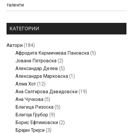
таленти
КАТЕГОРИИ
Автори
(184)
Aфродита Кермичиева Пановска
(5)
Јована Петровска
(2)
Александар Делев
(5)
Александра Марковска
(1)
Алма Хот
(12)
Ана Салтирова Давидовски
(19)
Ана Чучкова
(5)
Благица Ризоска
(5)
Благоја Грубор
(9)
Борис Ефтимовски
(2)
Брајан Трејси
(3)