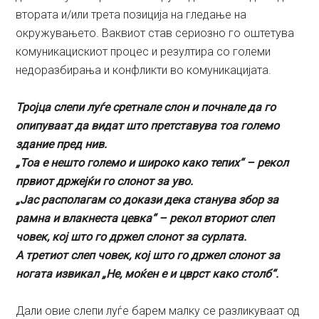
втората и/или трета позиција на гледање на
окружувањето. Ваквиот став сериозно го оштетува
комуникацискиот процес и резултира со големи
недоразбирања и конфликти во комуникацијата.
Тројца слепи луѓе сретнале слон и почнале да го
опипуваат да видат што претставува тоа големо
здание пред нив.
„Тоа е нешто големо и широко како тепих“ – рекол
првиот држејќи го слонот за уво.
„Јас располагам со докази дека станува збор за
рамна и влакнеста цевка“ – рекол вториот слеп
човек, кој што го држел слонот за сурлата.
А третиот слеп човек, кој што го држел слонот за
ногата извикал „Не, моќен е и цврст како столб“.
Дали овие слепи луѓе барем малку се разликуваат од