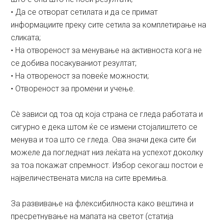
• Да се отворат сетилата и да се примат
информациите преку сите сетила за комплетирање на
сликата;
• На отвореност за менување на активноста кога не
се добива посакуваниот резултат;
• На отвореност за повеќе можности;
• Отвореност за промени и учење.
Сè зависи од тоа од која страна се гледа работата и
сигурно е дека штом ќе се измени стојалиштето се
менува и тоа што се гледа. Ова значи дека сите би
можеле да погледнат низ леќата на успехот доколку
за тоа покажат спремност. Избор секогаш постои е
највеличествената мисла на сите времиња.
За развивање на флексибилноста како вештина и
пресретнување на мапата на светот (статија