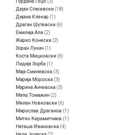
Гордана Гоџо
(3)
Дејан Спасевски
(18)
Дијана Клекар
(1)
Драган Шутевски
(6)
Емилија Али
(2)
Жарко Конески
(2)
Зоран Лукач
(1)
Коста Мицковски
(6)
Лидија Зорба
(1)
Маја Смилевска
(3)
Марија Мојсоска
(3)
Марина Анчевска
(3)
Матеј Томажин
(2)
Милан Новковски
(6)
Мирослав Драганов
(1)
Митко Керамитчиев
(1)
Наташа Ивановска
(4)
Нела Јолеска
(2)