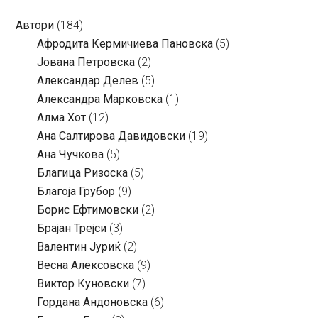
Автори
(184)
Aфродита Кермичиева Пановска
(5)
Јована Петровска
(2)
Александар Делев
(5)
Александра Марковска
(1)
Алма Хот
(12)
Ана Салтирова Давидовски
(19)
Ана Чучкова
(5)
Благица Ризоска
(5)
Благоја Грубор
(9)
Борис Ефтимовски
(2)
Брајан Трејси
(3)
Валентин Јуриќ
(2)
Весна Алексовска
(9)
Виктор Куновски
(7)
Гордана Андоновска
(6)