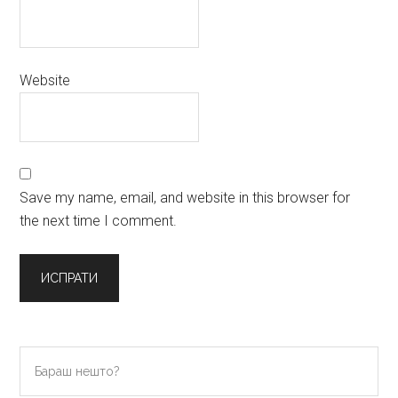
Website
Save my name, email, and website in this browser for
the next time I comment.
Primary
Бараш
нешто?
Sidebar