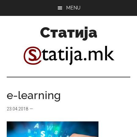
Skip
Skip
MENU
to
to
main
primary
Статија
content
sidebar
e-learning
23.04.2018