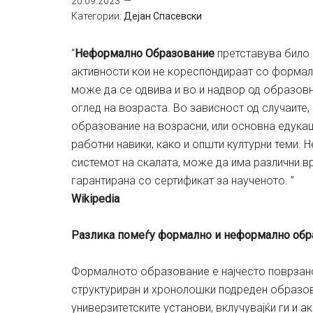
20.09.2023
Категории:
Дејан Спасевски
“
Неформално Образование
претставува било 
активности кои не кореспондираат со форма
може да се одвива и во и надвор од образовни
оглед на возраста. Во зависност од случаите
образование на возрасни, или основна едукац
работни навики, како и општи културни теми.
системот на скалата, може да има различни в
гарантирана со сертификат за наученото. ”
Wikipedia
Разлика помеѓу формално и неформално обр
Формалното образование е најчесто поврзано
структуриран и хронолошки подреден образов
универзитетските установи, вклучувајќи ги и а