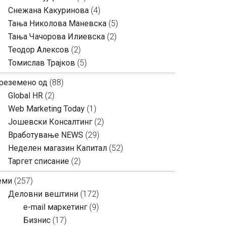
Снежана Какуринова
(4)
Тања Николова Маневска
(5)
Тања Чачорова Илиевска
(2)
Теодор Алексов
(2)
Томислав Трајков
(5)
реземено од
(88)
Global HR
(2)
Web Marketing Today
(1)
Јошевски Консалтинг
(2)
Вработување NEWS
(29)
Неделен магазин Капитал
(52)
Таргет списание
(2)
еми
(257)
Деловни вештини
(172)
e-mail маркетинг
(9)
Бизнис
(17)