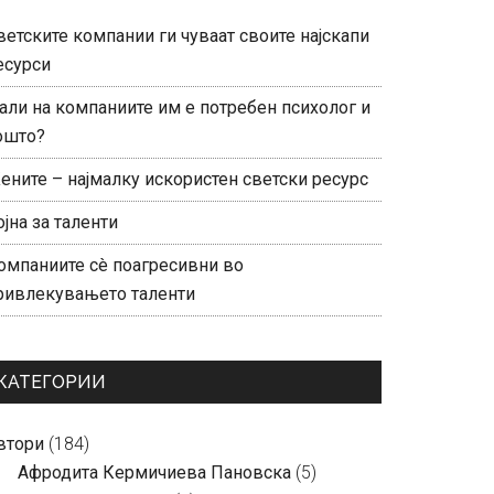
ветските компании ги чуваат своите најскапи
есурси
али на компаниите им е потребен психолог и
ошто?
ените – најмалку искористен светски ресурс
ојна за таленти
омпаниите сè поагресивни во
ривлекувањето таленти
КАТЕГОРИИ
втори
(184)
Aфродита Кермичиева Пановска
(5)