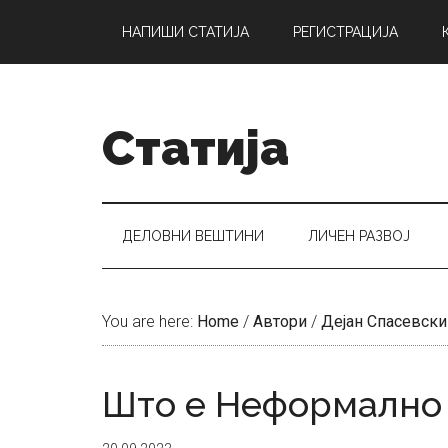
Skip
Skip
Skip
НАПИШИ СТАТИЈА
РЕГИСТРАЦИЈА
to
to
to
main
secondary
primary
content
menu
sidebar
Статија
ДЕЛОВНИ ВЕШТИНИ
ЛИЧЕН РАЗВОЈ
You are here:
Home
/
Автори
/
Дејан Спасевски
Што е Неформално