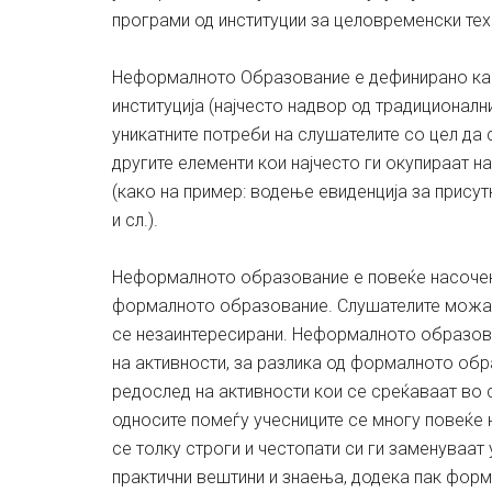
програми од институции за целовременски тех
Неформалното Образование е дефинирано как
институција (најчесто надвор од традиционалн
уникатните потреби на слушателите со цел да
другите елементи кои најчесто ги окупираат 
(како на пример: водење евиденција за прису
и сл.).
Неформалното образование е повеќе насочено
формалното образование. Слушателите можат
се незаинтересирани. Неформалното образов
на активности, за разлика од формалното об
редослед на активности кои се среќаваат во
односите помеѓу учесниците се многу повеќе 
се толку строги и честопати си ги заменуваа
практични вештини и знаења, додека пак фор