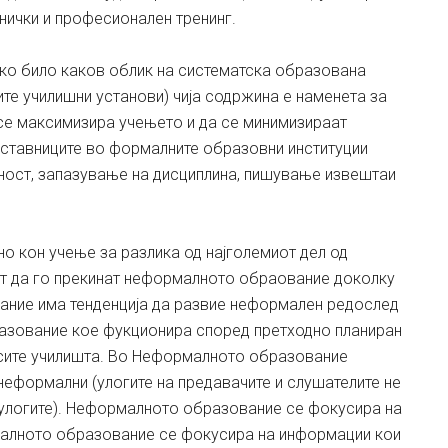
нички и професионален тренинг.
о било каков облик на систематска образована
ите училишни установи) чија содржина е наменета за
 се максимизира учењето и да се минимизираат
наставниците во формалните образовни институции
тност, запазување на дисциплина, пишување извештаи
 кон учење за разлика од најголемиот дел од
 да го прекинат неформалното обраование доколку
ание има тенденција да развие неформален редослед
разование кое фукционира според претходно планиран
 сите училишта. Во Неформалното образование
неформални (улогите на предавачите и слушателите не
т улогите). Неформалното образование се фокусира на
малното образование се фокусира на информации кои