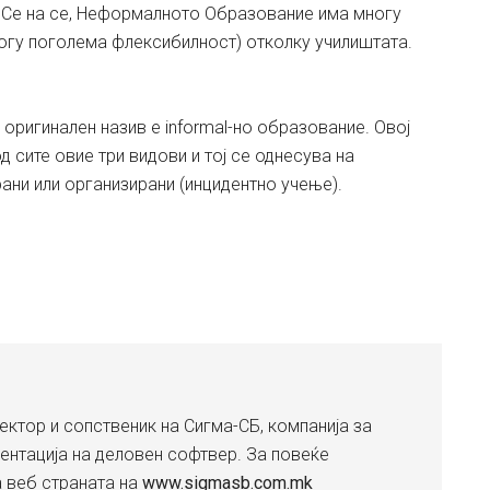
 Се на се, Неформалното Образование има многу
ногу поголема флексибилност) отколку училиштата.
 оригинален назив е informal-но образование. Овој
д сите овие три видови и тој се однесува на
рани или организирани (инцидентно учење).
ектор и сопственик на Сигма-СБ, компанија за
ентација на деловен софтвер. За повеќе
а веб страната на
www.sigmasb.com.mk