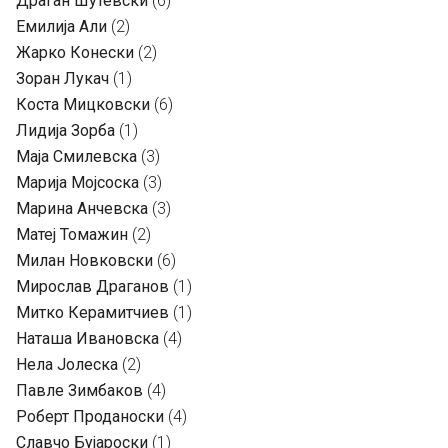
Драган Шутевски
(6)
Емилија Али
(2)
Жарко Конески
(2)
Зоран Лукач
(1)
Коста Мицковски
(6)
Лидија Зорба
(1)
Маја Смилевска
(3)
Марија Мојсоска
(3)
Марина Анчевска
(3)
Матеј Томажин
(2)
Милан Новковски
(6)
Мирослав Драганов
(1)
Митко Керамитчиев
(1)
Наташа Ивановска
(4)
Нела Јолеска
(2)
Павле Зимбаков
(4)
Роберт Проданоски
(4)
Славчо Бујароски
(1)