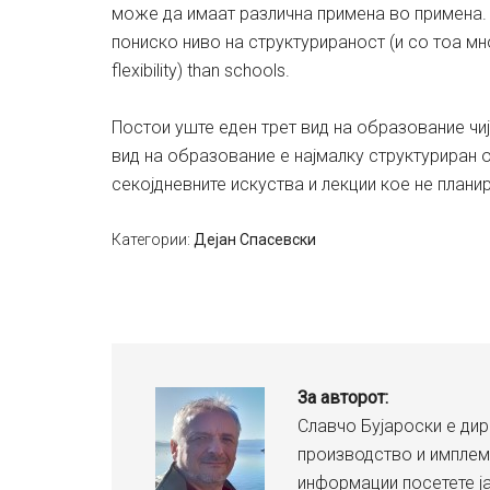
може да имаат различна примена во примена.
пониско ниво на структурираност (и со тоа м
flexibility) than schools.
Постои уште еден трет вид на образование чиј
вид на образование е најмалку структуриран о
секојдневните искуства и лекции кое не плани
Категории:
Дејан Спасевски
За авторот:
Славчо Бујароски е дир
производство и имплем
информации посетете ј