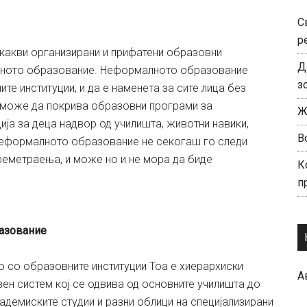
С
р
какви организирани и прифатени образовни
Д
лното образование. Неформалното образование
з
те институции, и да е наменета за сите лица без
, може да покрива образовни програми за
Ж
ија за деца надвор од училишта, животни навики,
В
 Неформалното образование не секогаш го следи
реметраења, и може но и не мора да биде
К
п
азование
 со образовните институции Тоа е хиерархиски
А
ен систем кој се одвива од основните училишта до
кадемиските студии и разни облици на специјализирани