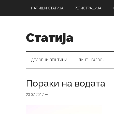
Skip
Skip
Skip
НАПИШИ СТАТИЈА
РЕГИСТРАЦИЈА
to
to
to
main
secondary
primary
content
menu
sidebar
Статија
ДЕЛОВНИ ВЕШТИНИ
ЛИЧЕН РАЗВОЈ
Пораки на водата
23.07.2017