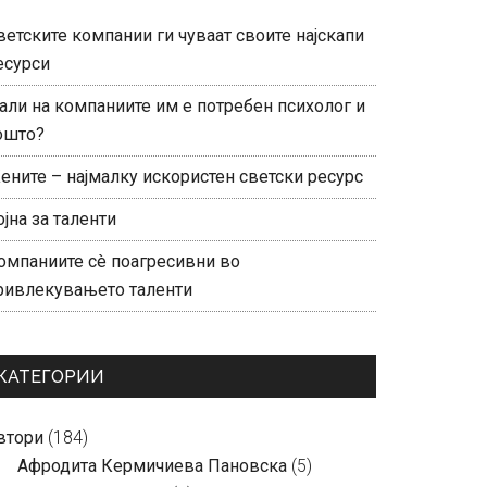
ветските компании ги чуваат своите најскапи
есурси
али на компаниите им е потребен психолог и
ошто?
ените – најмалку искористен светски ресурс
ојна за таленти
омпаниите сè поагресивни во
ривлекувањето таленти
КАТЕГОРИИ
втори
(184)
Aфродита Кермичиева Пановска
(5)