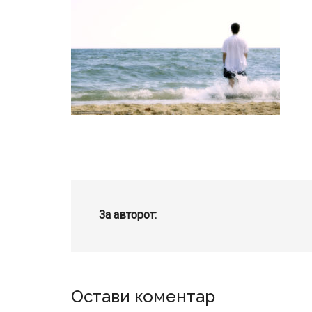
За авторот:
Reader
Остави коментар