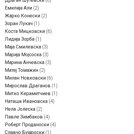
Драган Шутевски
(6)
Емилија Али
(2)
Жарко Конески
(2)
Зоран Лукач
(1)
Коста Мицковски
(6)
Лидија Зорба
(1)
Маја Смилевска
(3)
Марија Мојсоска
(3)
Марина Анчевска
(3)
Матеј Томажин
(2)
Милан Новковски
(6)
Мирослав Драганов
(1)
Митко Керамитчиев
(1)
Наташа Ивановска
(4)
Нела Јолеска
(2)
Павле Зимбаков
(4)
Роберт Проданоски
(4)
Славчо Бујароски
(1)