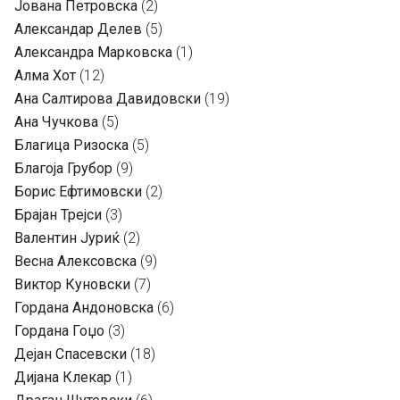
Јована Петровска
(2)
Александар Делев
(5)
Александра Марковска
(1)
Алма Хот
(12)
Ана Салтирова Давидовски
(19)
Ана Чучкова
(5)
Благица Ризоска
(5)
Благоја Грубор
(9)
Борис Ефтимовски
(2)
Брајан Трејси
(3)
Валентин Јуриќ
(2)
Весна Алексовска
(9)
Виктор Куновски
(7)
Гордана Андоновска
(6)
Гордана Гоџо
(3)
Дејан Спасевски
(18)
Дијана Клекар
(1)