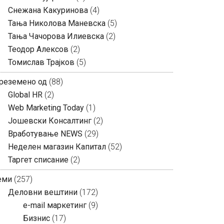
Снежана Какуринова
(4)
Тања Николова Маневска
(5)
Тања Чачорова Илиевска
(2)
Теодор Алексов
(2)
Томислав Трајков
(5)
реземено од
(88)
Global HR
(2)
Web Marketing Today
(1)
Јошевски Консалтинг
(2)
Вработување NEWS
(29)
Неделен магазин Капитал
(52)
Таргет списание
(2)
еми
(257)
Деловни вештини
(172)
e-mail маркетинг
(9)
Бизнис
(17)