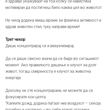
и здравје укажуваат на тоа колку си навистина
мотивиран да постигнеш било каква цел во животот.
Не чекај додека имаш време за физичка активност и
здрав животен стил, туку направи време!
Трет чекор
Диши, концентрирај се и визуелизирај
Да се дише свесно значи да се биде во сегашниот
момент. Ако правилното дишење е клучот за долг
живот, тогаш смиреноста е клучот за животна
енергија.
Доколку не сте концентрирани, не можете да се
фокусирате кон целта.
“Капките дожд, додека паѓаат низ воздухот – секоја
посебно и хаотично – во себе кријат огромна