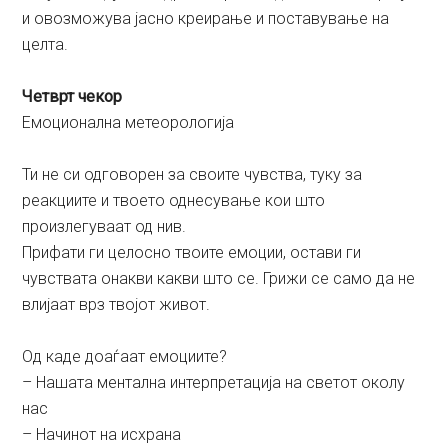
и овозможува јасно креирање и поставување на
целта.
Четврт чекор
Емоционална метеорологија
Ти не си одговорен за своите чувства, туку за
реакциите и твоето однесување кои што
произлегуваат од нив.
Прифати ги целосно твоите емоции, остави ги
чувствата онакви какви што се. Грижи се само да не
влијаат врз твојот живот.
Од каде доаѓаат емоциите?
– Нашата ментална интерпретација на светот околу
нас
– Начинот на исхрана