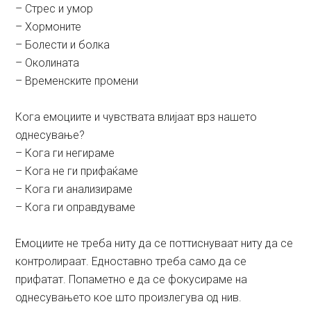
– Стрес и умор
– Хормоните
– Болести и болка
– Околината
– Временските промени
Кога емоциите и чувствата влијаат врз нашето
однесување?
– Кога ги негираме
– Кога не ги прифаќаме
– Кога ги анализираме
– Кога ги оправдуваме
Емоциите не треба ниту да се поттиснуваат ниту да се
контролираат. Едноставно треба само да се
прифатат. Попаметно е да се фокусираме на
однесувањето кое што произлегува од нив.