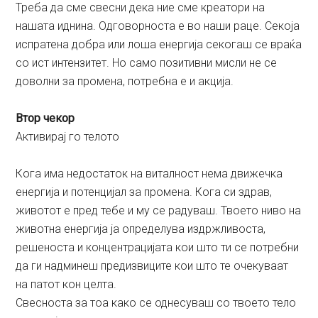
Треба да сме свесни дека ние сме креатори на
нашата иднина. Одговорноста е во наши раце. Секоја
испратена добра или лоша енергија секогаш се враќа
со ист интензитет. Но само позитивни мисли не се
доволни за промена, потребна е и акција.
Втор чекор
Активирај го телото
Кога има недостаток на виталност нема движечка
енергија и потенцијал за промена. Кога си здрав,
животот е пред тебе и му се радуваш. Твоето ниво на
животна енергија ја определува издржливоста,
решеноста и концентрацијата кои што ти се потребни
да ги надминеш предизвиците кои што те очекуваат
на патот кон целта.
Свесноста за тоа како се однесуваш со твоето тело