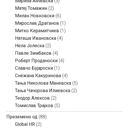
Марина Анчевска
(3)
Матеј Томажин
(2)
Милан Новковски
(6)
Мирослав Драганов
(1)
Митко Керамитчиев
(1)
Наташа Ивановска
(4)
Нела Јолеска
(2)
Павле Зимбаков
(4)
Роберт Проданоски
(4)
Славчо Бујароски
(1)
Снежана Какуринова
(4)
Тања Николова Маневска
(5)
Тања Чачорова Илиевска
(2)
Теодор Алексов
(2)
Томислав Трајков
(5)
Преземено од
(88)
Global HR
(2)