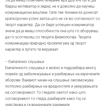
За да имаш позитивно влијание врз другите луѓе, да
бидеш мотиватор и лидер, не е доволно да научиш
комуникациски вештини. Сите тие техники ќе донесат
краткорочен успех затоа што не се во согласност со
твојот карактер. Да се биде успешен комуникатор
значи да ја имаш способноста она што го зборуваш
да го усогласиш со твојата физиологија. Твојата
комуникација природно произлегува од твојот
карактер и луѓето ти веруваат.
– Емпатично слушање
Емпатичното слушање е моќно и подразбира многу
повеќе од забележување и разбирање на изречените
зборови. Ваквиот начин на слушање овозможува
потполно разбирање на вредностите и уверувањата
на соговорникот. Го гледате светот како што
соговорникот го гледа, разбирате како тој се
чувствува и ги вреднувате разликите.