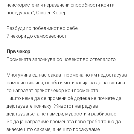
неискористени и неразвиени способности кои ги
поседуваат”, Стивен Ковеј.
Разбуди го победникот во себе
7 чекори до самосвесност
Прв чекор
Промената започнува со човекот во огледалото
Многумина од нас сакаат промена но им недостасува
самодисциплина, верба и мотивација за да навистина
го направат првиот чекор кон промената.
Ништо нема да се промени сè додека не почнете да
дејствувате поинаку. Животот наградува
дејствување, а не намери, мудрости и разбирање.
За да ја направиме промената прво треба точно да
знаеме што сакаме, а не што посакуваме.