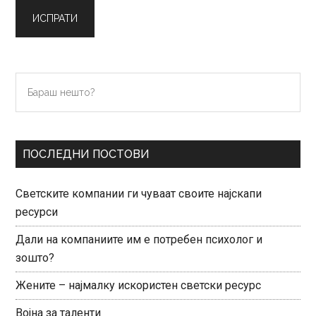
Primary
Бараш
нешто?
Sidebar
ПОСЛЕДНИ ПОСТОВИ
Светските компании ги чуваат своите најскапи
ресурси
Дали на компаниите им е потребен психолог и
зошто?
Жените – најмалку искористен светски ресурс
Војна за таленти