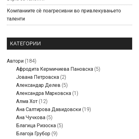
Компаниите сè поагресивни во привлекувањето
таленти
КАТЕГОРИИ
Автори
(184)
Aфродита Кермичиева Пановска
(5)
Јована Петровска
(2)
Александар Делев
(5)
Александра Марковска
(1)
Алма Хот
(12)
Ана Салтирова Давидовски
(19)
Ана Чучкова
(5)
Благица Ризоска
(5)
Благоја Грубор
(9)