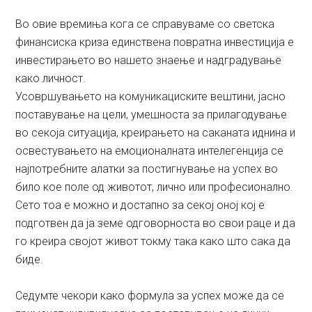
Во овие времиња кога се справуваме со светска
финансиска криза единствена повратна инвестиција е
инвестирањето во нашето знаење и надградување
како личност.
Усовршувањето на комуникациските вештини, јасно
поставување на цели, умешноста за прилагодување
во секоја ситуација, креирањето на саканата иднина и
освестувањето на емоционалната интелегенција се
најпотребните алатки за постигнување на успех во
било кое поле од животот, лично или професионално.
Сето тоа е можно и достапно за секој оној кој е
подготвен да ја земе одговорноста во свои раце и да
го креира својот живот токму така како што сака да
биде.
Седумте чекори како формула за успех може да се