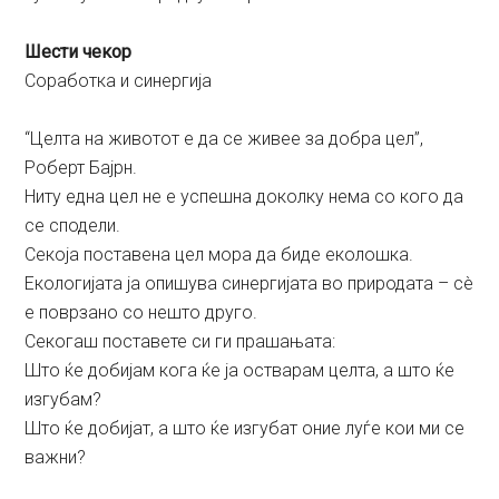
Шести чекор
Соработка и синергија
“Целта на животот е да се живее за добра цел”,
Роберт Бајрн.
Ниту една цел не е успешна доколку нема со кого да
се сподели.
Секоја поставена цел мора да биде еколошка.
Екологијата ја опишува синергијата во природата – сè
е поврзано со нешто друго.
Секогаш поставете си ги прашањата:
Што ќе добијам кога ќе ја остварам целта, а што ќе
изгубам?
Што ќе добијат, а што ќе изгубат оние луѓе кои ми се
важни?