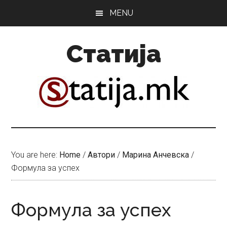
Skip
Skip
MENU
to
to
main
primary
Статија
content
sidebar
You are here:
Home
/
Автори
/
Марина Анчевска
/
Формула за успех
Формула за успех