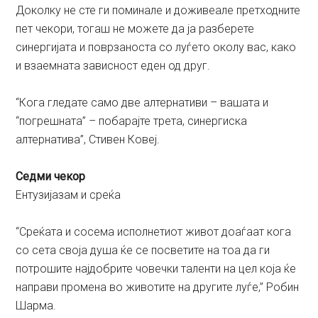
Доколку не сте ги поминале и доживеале претходните
пет чекори, тогаш не можете да ја разберете
синергијата и поврзаноста со луѓето околу вас, како
и взаемната зависност еден од друг.
“Кога гледате само две алтернативи – вашата и
“погрешната” – побарајте трета, синергиска
алтернатива”, Стивен Ковеј.
Седми чекор
Ентузиjазам и среќа
“Среќата и сосема исполнетиот живот доаѓаат кога
со сета своја душа ќе се посветите на тоа да ги
потрошите најдобрите човечки таленти на цел која ќе
направи промена во животите на другите луѓе,” Робин
Шарма.