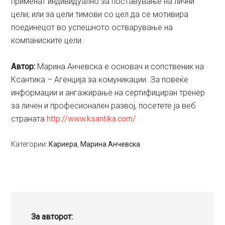
применат индивидуално за поставување на лични
цели; или за цели тимови со цел да се мотивира
поединецот во успешното остварување на
компаниските цели.
Aвтор:
Марина Анчевска е основач и сопственик на
Ксантика – Агенција за комуникации. За повеќе
информации и ангажирање на сертифициран тренер
за личен и професионален развој, посетете ја веб
страната
http://www.ksantika.com/
Категории:
Кариера
,
Марина Анчевска
За авторот: