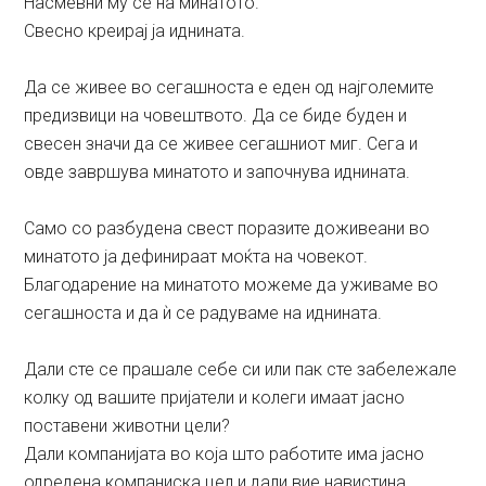
Насмевни му се на минатото.
Свесно креирај ја иднината.
Да се живее во сегашноста е еден од најголемите
предизвици на човештвото. Да се биде буден и
свесен значи да се живее сегашниот миг. Сега и
овде завршува минатото и започнува иднината.
Само со разбудена свест поразите доживеани во
минатото ја дефинираат моќта на човекот.
Благодарение на минатото можеме да уживаме во
сегашноста и да ѝ се радуваме на иднината.
Дали сте се прашале себе си или пак сте забележале
колку од вашите пријатели и колеги имаат јасно
поставени животни цели?
Дали компанијата во која што работите има јасно
одредена компаниска цел и дали вие навистина