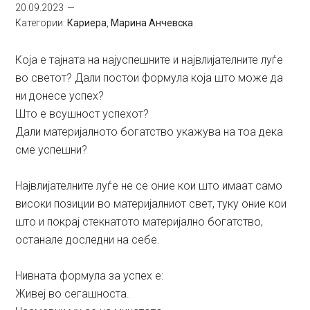
20.09.2023
Категории:
Кариера
,
Марина Анчевска
Која е тајната на најуспешните и највлијателните луѓе
во светот? Дали постои формула која што може да
ни донесе успех?
Што е всушност успехот?
Дали материјалното богатство укажува на тоа дека
сме успешни?
Највлијателните луѓе не се оние кои што имаат само
високи позиции во материјалниот свет, туку оние кои
што и покрај стекнатото материјално богатство,
останале доследни на себе.
Нивната формула за успех е:
Живеј во сегашноста.