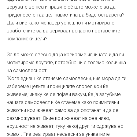
верувате во неа и правите сè што можете за да
придонесете таа цел навистина да биде остварена?
Дали вие како менаџер успешно ги мотивирате
вработените за да веруваат во јасно поставените
компаниски цели?
За да може свесно да ја креираме иднината и да ги
мотивираме другите, потребна ни е голема количина
на самосвесност.
“Кога еднаш ќе станеме самосвесни, ние мора да ги
избереме целите и принципите според кои ќе
живееме; инаку ќе се појави вакум, ќе ја загубиме
нашата самосвест и ќе станеме како примитивни
животни кои живеат само за да опстанат и да се
размножуваат. Оние кои живеат на ова ниво,
всушност не живеат, туку некој друг ги одржува во
живот. Тие реагираат несвесни за уникатните