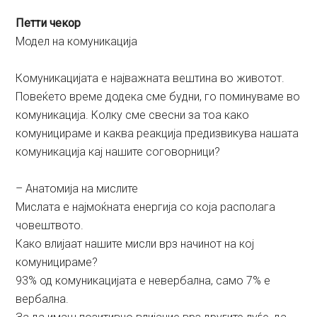
Петти чекор
Модел на комуникација
Комуникацијата е најважната вештина во животот.
Повеќето време додека сме будни, го поминуваме во
комуникација. Колку сме свесни за тоа како
комуницираме и каква реакција предизвикува нашата
комуникација кај нашите соговорници?
– Анатомија на мислите
Мислата е најмоќната енергија со која располага
човештвото.
Како влијаат нашите мисли врз начинот на кој
комуницираме?
93% од комуникацијата е невербална, само 7% е
вербална.