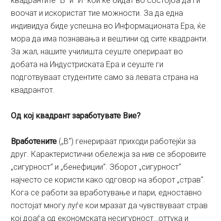
квадрантите “Б“ и “И“ кои ќе бидат во состојба да ги
воочат и искористат тие можности. За да една
индивидуа биде успешна во Информационата Ера, ќе
мора да има познавања и вештини од сите квадранти.
За жал, нашите училишта сеуште оперираат во
добата на Индустриската Ера и сеуште ги
подготвуваат студентите само за левата страна на
квадрантот.
Од кој квадрант заработувате Вие?
Вработените
(„В“) генерираат приходи работејќи за
друг. Карактеристични обележја за нив се зборовите
„сигурност“ и „бенефиции“. Зборот „сигурност“
најчесто се користи како одговор на зборот „страв“.
Кога се работи за вработување и пари, едноставно
постојат многу луѓе кои мразат да чувствуваат страв
кој доаѓа од економската несигурност…оттука и