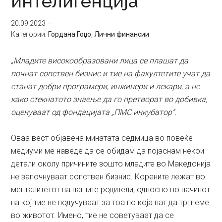
интелигенција
20.09.2023
Категории:
Гордана Гоџо
,
Лични финансии
„Младите високообразовани лица се плашат да
почнат сопствен бизнис и тие на факултетите учат да
станат добри програмери, инжинери и лекари, а не
како стекнатото знаење да го претворат во добивка,
оценуваат од фондацијата „ПМС инкубатор“.
Оваа вест објавена минатата седмица во повеќе
медиуми ме наведе да се обидам да појаснам некои
детали околу причините зошто младите во Македонија
не започнуваат сопствен бизнис. Корените лежат во
менталитетот на нашите родители, односно во начинот
на кој тие не подучуваат за тоа по која пат да тргнеме
во животот. Имено, тие не советуваат да се