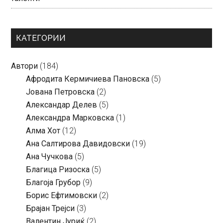
КАТЕГОРИИ
Автори
(184)
Aфродита Кермичиева Пановска
(5)
Јована Петровска
(2)
Александар Делев
(5)
Александра Марковска
(1)
Алма Хот
(12)
Ана Салтирова Давидовски
(19)
Ана Чучкова
(5)
Благица Ризоска
(5)
Благоја Грубор
(9)
Борис Ефтимовски
(2)
Брајан Трејси
(3)
Валентин Јуриќ
(2)