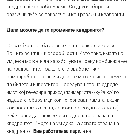
квадрант ќе заработуваме. Со други зборови,
различни луѓе се привлечени кон различни квадранти.
Дали можете да го промените квадрантот?
Се разбира. Треба да знаете што сакате и кои се
Вашите вештини и способности. Исто така, имајте на
ум дека можете да заработувате преку комбинирање
на квадрантите. Тоа што сте вработен или
самовработен не значи дека не можете истовремено
да бидете и инвеститор. Поседувањето на одреден
имот кој генерира приход (пример: стан/куќа кој го
издавате, обврзници кои генерираат камата, акции
кои носат дивиденда, депозит кој создава камата),
веќе прави да навлезете и на десната страна на
квадрантот. Имајте на ум дека на левата страна на
квадрантот
Вие работите за пари
, а на