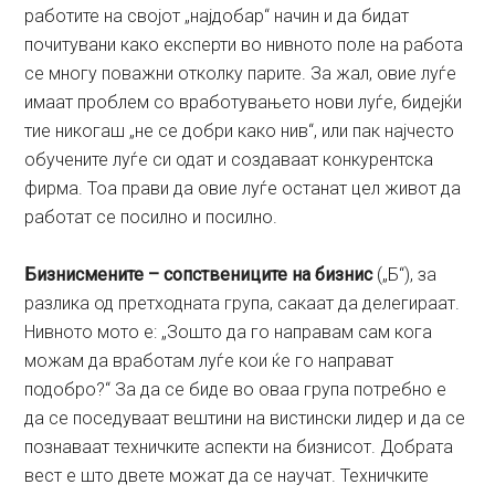
работите на својот „најдобар“ начин и да бидат
почитувани како експерти во нивното поле на работа
се многу поважни отколку парите. За жал, овие луѓе
имаат проблем со вработувањето нови луѓе, бидејќи
тие никогаш „не се добри како нив“, или пак најчесто
обучените луѓе си одат и создаваат конкурентска
фирма. Тоа прави да овие луѓе останат цел живот да
работат се посилно и посилно.
Бизнисмените – сопствениците на бизнис
(„Б“), за
разлика од претходната група, сакаат да делегираат.
Нивното мото е: „Зошто да го направам сам кога
можам да вработам луѓе кои ќе го направат
подобро?“ За да се биде во оваа група потребно е
да се поседуваат вештини на вистински лидер и да се
познаваат техничките аспекти на бизнисот. Добрата
вест е што двете можат да се научат. Техничките