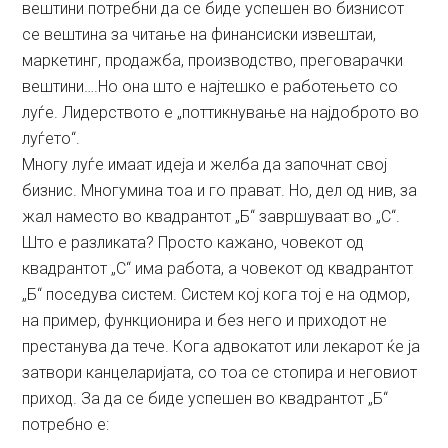
вештини потребни да се биде успешен во бизнисот
се вештина за читање на финансиски извештаи,
маркетинг, продажба, производство, преговарачки
вештини….Но она што е најтешко е работењето со
луѓе. Лидерството е „поттикнување на најдоброто во
луѓето“.
Многу луѓе имаат идеја и желба да започнат свој
бизнис. Многумина тоа и го прават. Но, дел од нив, за
жал наместо во квадрантот „Б“ завршуваат во „С“.
Што е разликата? Просто кажано, човекот од
квадрантот „С“ има работа, а човекот од квадрантот
„Б“ поседува систем. Систем кој кога тој е на одмор,
на пример, функционира и без него и приходот не
престанува да тече. Кога адвокатот или лекарот ќе ја
затвори канцеларијата, со тоа се стопира и неговиот
приход. За да се биде успешен во квадрантот „Б“
потребно е: