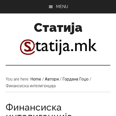
Skip
Skip
MENU
to
to
main
primary
Статија
content
sidebar
You are here:
Home
/
Автори
/
Гордана Гоџо
/
Финансиска интелигенција
Финансиска