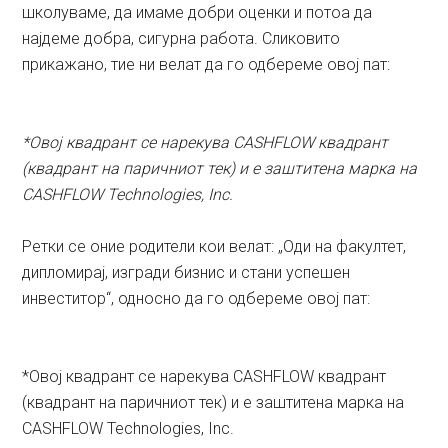
школуваме, да имаме добри оценки и потоа да
најдеме добра, сигурна работа. Сликовито
прикажано, тие ни велат да го одбереме овој пат:
*Овој квадрант се нарекува CASHFLOW квадрант
(квадрант на паричниот тек) и е заштитена марка на
CASHFLOW Technologies, Inc.
Ретки се оние родители кои велат: „Оди на факултет,
дипломирај, изгради бизнис и стани успешен
инвеститор“, односно да го одбереме овој пат:
*Овој квадрант се нарекува CASHFLOW квадрант
(квадрант на паричниот тек) и е заштитена марка на
CASHFLOW Technologies, Inc.