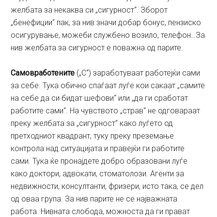
желбата за некаква си „сигурност“. Зборот
„бенефиции“ пак, за нив значи добар бонус, пензиско
осигурување, можеби службено возило, телефон…За
нив желбата за сигурност е поважна од парите.
Самовработените
(„С“) заработуваат работејќи сами
за себе. Тука обично спаѓаат луѓе кои сакаат „самите
на себе да си бидат шефови“ или „да ги сработат
работите сами“. На чувството „страв“ не одговараат
преку желбата за „сигурност“ како луѓето од
претходниот квадрант, туку преку преземање
контрола над ситуацијата и правејќи ги работите
сами. Тука ќе пронајдете добро образовани луѓе
како доктори, адвокати, стоматолози. Агенти за
недвижности, консултанти, фризери, исто така, се дел
од оваа група. За нив парите не се најважната
работа. Нивната слобода, можноста да ги прават