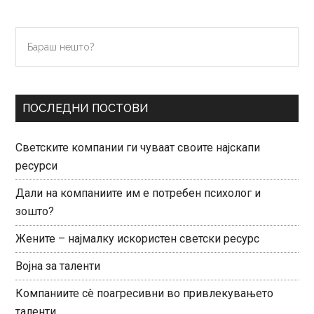
Primary
Бараш
нешто?
Sidebar
ПОСЛЕДНИ ПОСТОВИ
Светските компании ги чуваат своите најскапи
ресурси
Дали на компаниите им е потребен психолог и
зошто?
Жените – најмалку искористен светски ресурс
Војна за таленти
Компаниите сè поагресивни во привлекувањето
таленти