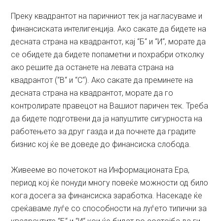
Преку квадрантот на паричниот тек ја нагласуваме и
финансиската интелигенција. Ако сакате да бидете на
десната страна на квадрантот, кај “Б“ и “И“, морате да
се обидете да бидете попаметни и похрабри отколку
ако решите да останете на левата страна на
квадрантот (“В“ и “С“). Ако сакате да преминете на
десната страна на квадрантот, морате да го
контролирате правецот на Вашиот паричен тек. Треба
да бидете подготвени да ја напуштите сигурноста на
работењето за друг газда и да почнете да градите
бизнис кој ќе ве доведе до финансиска слобода.
Живееме во почетокот на Информационата Ера,
период кој ќе понуди многу повеќе можности од било
кога досега за финансиска заработка. Насекаде ќе
среќаваме луѓе со способности на луѓето типични за