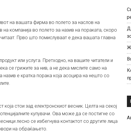
С
р
зивот на вашата фирма во полето за наслов на
Д
в на компанија во полето за назив на пораката, скоро
з
рочитаат. Прво што помислуваат е дека вашата главна
Ж
В
одукт или услуга. Претходно, на вашите читатели и
ека се грижите за нив, а не дека мислите само на
К
а назив е кратка порака која асоцира на нешто со
п
лите.
 која стои зад електронскиот весник. Целта на секој
отенцијалните купувачи. Ова може да се постигне со
А
весници лесно се избегнува контактот со другите лица
говори на обраќањето.