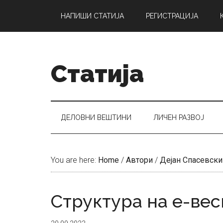
Skip
Skip
Skip
НАПИШИ СТАТИЈА
РЕГИСТРАЦИЈА
to
to
to
main
secondary
primary
content
menu
sidebar
Статија
ДЕЛОВНИ ВЕШТИНИ
ЛИЧЕН РАЗВОЈ
You are here:
Home
/
Автори
/
Дејан Спасевски
Структура на е-ве