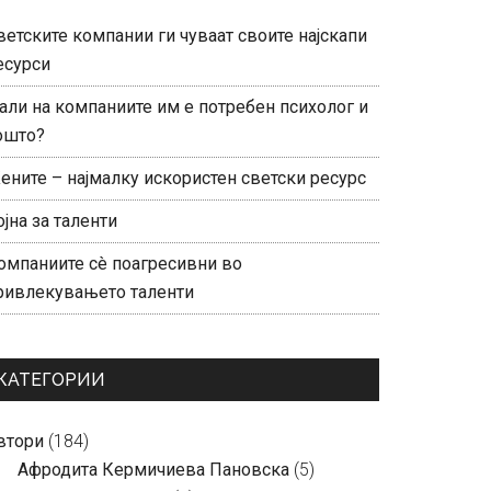
ветските компании ги чуваат своите најскапи
есурси
али на компаниите им е потребен психолог и
ошто?
ените – најмалку искористен светски ресурс
ојна за таленти
омпаниите сè поагресивни во
ривлекувањето таленти
КАТЕГОРИИ
втори
(184)
Aфродита Кермичиева Пановска
(5)