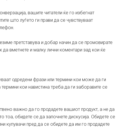
нверзација, вашите читатели ќе го избегнат
тите што луѓето ги прави да се чувствуваат
елефон.
езиме претставува и добар начин да се промовирате
 да вметнете и малку лични коментари зад кои ќе
уваат одредени фрази или термини кои може да ги
 термини кои навистина треба да ги заборавите се
ствено важно да го продадете вашиот продукт, а не да
то тоа, обидете се да започнете дискусија. Обидете се
лни купувачи пред да се обидете да им го продадете