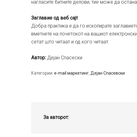
нагласите битните делови, тие може да остана
Заглавие од веб сајт
Добра практика е да го ископирате заглавието
вметнете на почетокот на вашиот електронски 
сетат што читаат и од кого читаат.
Aвтор:
Дејан Спасески
Категории:
e-mail маркетинг
,
Дејан Спасевски
За авторот: