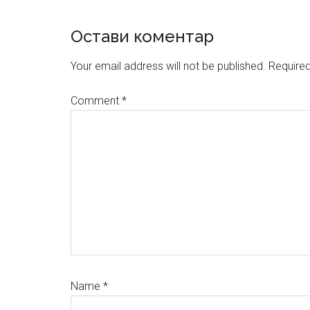
Reader
Остави коментар
Interactions
Your email address will not be published.
Required
Comment
*
Name
*