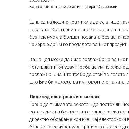
20.09.2023
Категории:
e-mail маркетинг
,
Дејан Спасевски
Една од најлошите практики е да се впише на
пораката. Кога примателите ќе прочитаат нази
без исклучок ја бришат пораката без да ја п
намера е да им го продадете вашиот продукт.
Ваша цел може да биде продажба на вашиот пр
потенцијални купувачи треба да им покажете д
продажба. Она што треба да стои во полето з
што Вие би можеле да им помогнете на читате
Лице зад електронскиот весник
Треба да внимавате секогаш да постои личност
сопственик на бизнис е да создаде врска со п
директно обраќање кон нив. Кај електронски 
бидејќи не се чувствува притисокот да се од