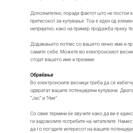
Дополнително, поради фактот што не постои ко
притисокот за купување. Тоа е еден од елемен
непријатно, како на пример продажба преку т
Додавањето потпис со вашето лично име и пр
самите себе. Можете во електронскиот весник
стојат вашето име и презиме.
Обраќање
Во електронските весници треба да се избегн
одвратат вашите потенцијални купувачи. Двата
“Јас” и “Ние”.
Со овие термини ќе звучите како да ви е един
ги задоволите потребите на читателите. Намес
да го погодите интересот на вашите потенција