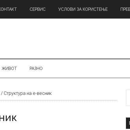
КОНТАКТ
СЕРВИС
УСЛОВИ ЗА КОРИСТЕЊЕ
ПРЕ
ЖИВОТ
РАЗНО
Б
/
Структура на е-весник
н
сник