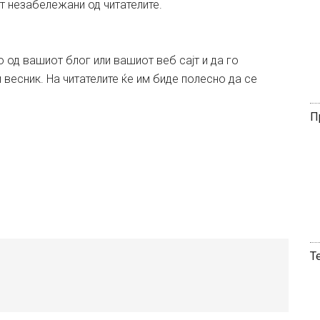
т незабележани од читателите.
 од вашиот блог или вашиот веб сајт и да го
весник. На читателите ќе им биде полесно да се
П
Т