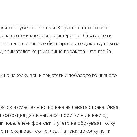
оди кон губење читатели. Користете што повеќе
 на содржините лесно и интересно. Откако ќе ги
 проценете дали Вие би ги прочитале доколку вам ви
и, примателот ќе ја избрише пораката. Ова треба
к на неколку ваши пријатели и побарајте го нивното
раток и сместен е во колона на левата страна. Оваа
итоа со цел да се нагласат побитните делови од
ли подвлечени фонтови. Луѓето не обрнуваат толку
 ги скенираат со поглед. Па така, доколку не ги