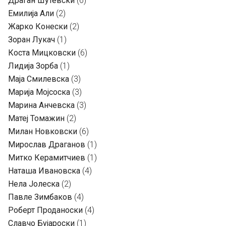
Драган Шутевски
(6)
Емилија Али
(2)
Жарко Конески
(2)
Зоран Лукач
(1)
Коста Мицковски
(6)
Лидија Зорба
(1)
Маја Смилевска
(3)
Марија Мојсоска
(3)
Марина Анчевска
(3)
Матеј Томажин
(2)
Милан Новковски
(6)
Мирослав Драганов
(1)
Митко Керамитчиев
(1)
Наташа Ивановска
(4)
Нела Јолеска
(2)
Павле Зимбаков
(4)
Роберт Проданоски
(4)
Славчо Бујароски
(1)