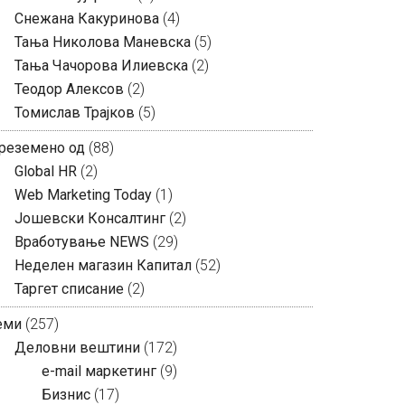
Снежана Какуринова
(4)
Тања Николова Маневска
(5)
Тања Чачорова Илиевска
(2)
Теодор Алексов
(2)
Томислав Трајков
(5)
реземено од
(88)
Global HR
(2)
Web Marketing Today
(1)
Јошевски Консалтинг
(2)
Вработување NEWS
(29)
Неделен магазин Капитал
(52)
Таргет списание
(2)
еми
(257)
Деловни вештини
(172)
e-mail маркетинг
(9)
Бизнис
(17)