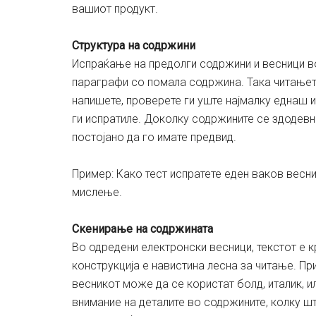
вашиот продукт.
Структура на содржини
Испраќање на предолги содржини и весници в
параграфи со помала содржина. Така читањето
напишете, проверете ги уште најмалку еднаш и
ги испратиле. Доколку содржините се здодевн
постојано да го имате предвид.
Пример: Како тест испратете еден ваков весни
мислење.
Скенирање на содржината
Во одредени електронски весници, текстот е к
конструкција е навистина лесна за читање. Пр
весникот може да се користат болд, италик, и
внимание на деталите во содржините, колку што