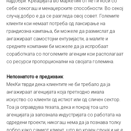
најдобри. Креацијата во маркетингот не ги носи со
себе секогаш и менаџерските способности. Во секој
случај добро е да се разгледа овој совет. Големите
клиенти кои немаат потреба од лансирање на
грандиозна кампања, би можеле да размислат да
ангажираат самостојни ентузијасти, а малите и
средните компании би можеле да ја испробаат
соработката со поголемите агенции кои располагаат
со ресурси пропорционални на својата големина.
Непознатото е предизвик
МекКи тврди дека клиентите не би требало да ја
ангажираат агенцијата која претходно имала
искуство со клиенти од истиот или од сличен сектор.
Тоа ја оправдува тезата, дека и покрај тоа што
агенцијата ја запознала индустријата со работата на
одредени проекти, никогаш нема да ја познава толку
добро како самиот клиент, што во краен случај и не е