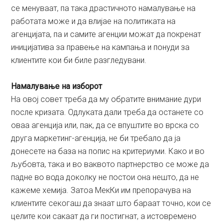
се менуваат, па така драстичното намалување на
работата може и да влијае на политиката на
агенцијата, па и самите агенции можат да покренат
иницијатива за правење на кампања и понуди за
клиентите кои би биле разгледувани.
Намалување на изборот
На овој совет треба да му обратите внимание дури
после кризата. Одлуката дали треба да останете со
оваа агенција или, пак, да се впуштите во врска со
друга маркетинг-агенција, не би требало да ја
донесете на база на попис на критериуми. Како и во
љубовта, така и во ваквото партнерство сe може да
падне во вода доколку не постои она нешто, да не
кажеме хемија. Затоа МекКи им препорачува на
клиентите секогаш да знаат што бараат точно, кои се
целите кои сакаат да ги постигнат, а истовремено