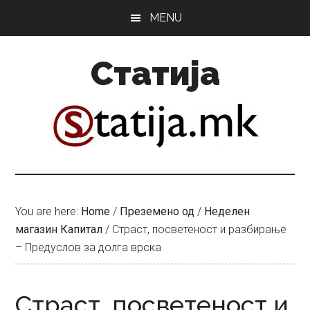
Skip
Skip
MENU
to
to
main
primary
Статија
content
sidebar
You are here:
Home
/
Преземено од
/
Неделен
магазин Капитал
/
Страст, посветеност и разбирање
– Предуслов за долга врска
Страст, посветеност и