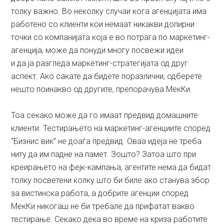
толку важно. Во неколку случаи кога агенцијата има
работено со клиенти кои немаат никакви допирни
точки со компанијата која е во потрага по маркетинг-
агенција, може да понуди многу посвежи идеи
и да ја разгледа маркетинг-стратегијата од друг
аспект. Ако сакате да бидете поразлични, одберете
нешто поинакво од другите, препорачува МекКи.
Тоа секако може да го имаат предвид домашните
клиенти. Тестирањето на маркетинг-агенциите според
“Бизнис вик” не доаѓа предвид. Оваа идеја не треба
ниту да им падне на памет. Зошто? Затоа што при
креирањето на фејк-кампања, агентите нема да бидат
толку посветени колку што би биле ако станува збор
за вистинска работа, а добрите агенции според
МекКи никогаш не би требале да прифатат вакво
тестирање. Секако дека во време на криза работите