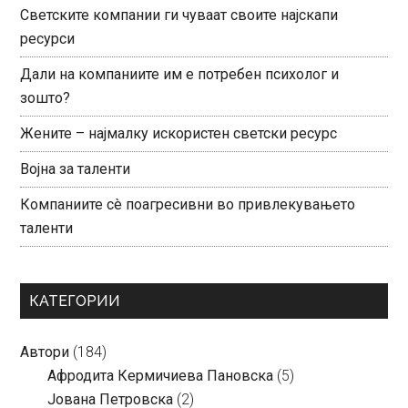
Светските компании ги чуваат своите најскапи
ресурси
Дали на компаниите им е потребен психолог и
зошто?
Жените – најмалку искористен светски ресурс
Војна за таленти
Компаниите сè поагресивни во привлекувањето
таленти
КАТЕГОРИИ
Автори
(184)
Aфродита Кермичиева Пановска
(5)
Јована Петровска
(2)