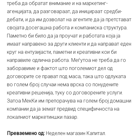
треба да обратат внимание и на маркетинг-
агенцијата, да разговараат, да иницираат средби-
дебати, и да им дозволат на агентите да ја претстават
својата досегашна работа и компаниска структура.
Паметно би било да ја проучат и работата која ја
имаат направено за други клиенти и да направат еден
круг на ентузијасти, паметни и креативни кои би
направиле одлична работа. Меѓутоа не треба да го
заборавиме и фактот што поголемиот дел од
договорите се прават под маса, така што одлуката
во голем број случаи нема врска со понудените
креативни решенија, туку со договорените услуги.
Затоа МекКи им препорачува на голем број домашни
компании да ја земат предвид специфичноста на
локалниот маркетиншки пазар.
Превземено од:
Неделен магазин Капитал.