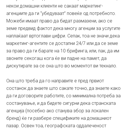
некои домашни клиенти не сакаат маркетинг-
агенциите да ги “убедуваат” повеќе од потребното.
Можеби имаат право да бидат размазени, ако се
земе предвид фактот дека многу агенции за услугите
наплаќаат вртоглави цифри. Сепак, тоа не значи дека
маркетинг-агентите се достапни 24/7 или да се земе
за право да ги барате на 10 брифинга, или, пак, да им
ѕвоните секогаш кога ќе ви падне на памет, да
дискутирате за сe она што во моментот ви текнало.
Она што треба да го направите е пред првиот
состанок да знаете што сакате точно, да знаете како
да ги договорите работите, со минимална потреба за
состанување, и да бидете сигурни дека странската
агенција (посебно ако станува збор за локален
бренд) ќе ги разбере спецификите на домашниот
пазар. Освен тоа, географската оддалеченост