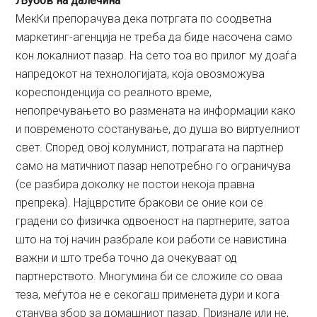
Љубов на далечина
МекКи препорачува дека потргата по соодветна
маркетинг-агенција не треба да биде насочена само
кон локалниот пазар. На сето тоа во прилог му доаѓа
напредокот на технологијата, која овозможува
кореспонденција со реалното време,
непопречувањето во размената на информации како
и повременото состанување, до душа во виртуелниот
свет. Според овој колумнист, потрагата на партнер
само на матичниот пазар непотребно го ограничува
(се разбира доколку не постои некоја правна
препрека). Најцврстите бракови се оние кои се
градени со физичка одвоеност на партнерите, затоа
што на тој начин разбрале кои работи се навистина
важни и што треба точно да очекуваат од
партнерството. Многумина би се сложиле со оваа
теза, меѓутоа не е секогаш применета дури и кога
станува збор за домашниот пазар. Признале или не,