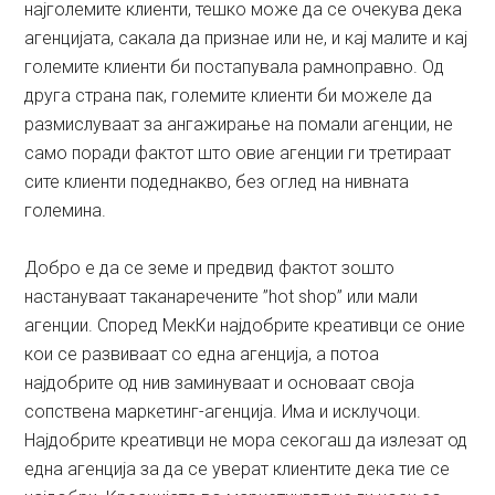
најголемите клиенти, тешко може да се очекува дека
агенцијата, сакала да признае или не, и кај малите и кај
големите клиенти би постапувала рамноправно. Од
друга страна пак, големите клиенти би можеле да
размислуваат за ангажирање на помали агенции, не
само поради фактот што овие агенции ги третираат
сите клиенти подеднакво, без оглед на нивната
големина.
Добро е да се земе и предвид фактот зошто
настануваат таканаречените ”hot shop” или мали
агенции. Според МекКи најдобрите креативци се оние
кои се развиваат со една агенција, а потоа
најдобрите од нив заминуваат и основаат своја
сопствена маркетинг-агенција. Има и исклучоци.
Најдобрите креативци не мора секогаш да излезат од
една агенција за да се уверат клиентите дека тие се