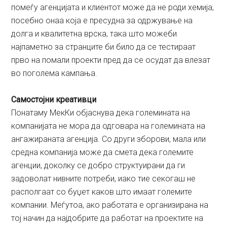
помеѓу агенцијата и клиентот може да не роди хемија,
посебно онаа која е пресудна за одржување на
долга и квалитетна врска, така што можеби
најпаметно за странците би било да се тестираат
прво на помали проекти пред да се осудат да влезат
во поголема кампања.
Самостојни креативци
Понатаму МекКи објаснува дека големината на
компанијата не мора да одговара на големината на
ангажираната агенција. Со други зборови, мала или
средна компанија може да смета дека големите
агенции, доколку се добро структуирани да ги
задоволат нивните потреби, иако тие секогаш не
располгаат со буџет каков што имаат големите
компании. Меѓутоа, ако работата е организирана на
тој начин да најдобрите да работат на проектите на