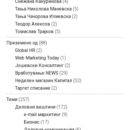
Снежана Какуринова
(4)
Тања Николова Маневска
(5)
Тања Чачорова Илиевска
(2)
Теодор Алексов
(2)
Томислав Трајков
(5)
Преземено од
(88)
Global HR
(2)
Web Marketing Today
(1)
Јошевски Консалтинг
(2)
Вработување NEWS
(29)
Неделен магазин Капитал
(52)
Таргет списание
(2)
Теми
(257)
Деловни вештини
(172)
e-mail маркетинг
(9)
Бизнис
(17)
Деловна комуникација
(6)