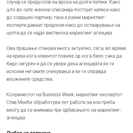
случај се предуслов за врска на долги патеки. Како
што во сите женски списанија постојат написи како
до совршен партнер, така и разни маркетинг-
експерти даваат предлози како до остварување на
целта-да се најде вистинска маркетинг-агенција.
Ова прашање станува многу актуелно, сега, во време
на криза кога клиентот повеќе од кога било сака да
биде сигурен и да се увери дека агенцијата ќе ги
исполни неговите очекувања и ќе ги оправда
вложените средства.
Колумнистот на Business Week, маркетинг-експертот
Стив МекКи обработува пет работи за кои треба
многу да се внимава при одбирањето на маркетинг-
агенција.