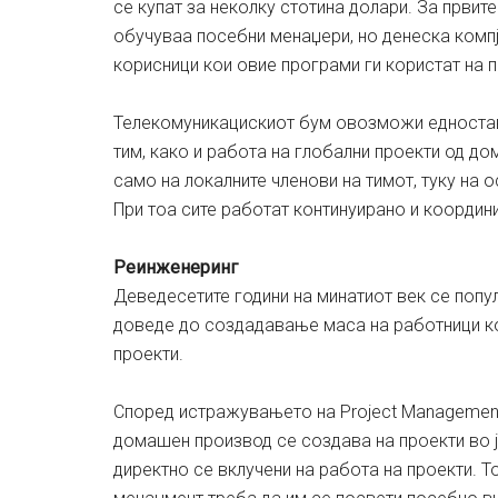
се купат за неколку стотина долари. За први
обучуваа посебни менаџери, но денеска компј
корисници кои овие програми ги користат на 
Телекомуникацискиот бум овозможи едноставн
тим, како и работа на глобални проекти од до
само на локалните членови на тимот, туку на о
При тоа сите работат континуирано и координ
Реинженеринг
Деведесетите години на минатиот век се попу
доведе до создадавање маса на работници ко
проекти.
Според истражувањето на Project Management I
домашен производ се создава на проекти во ј
директно се вклучени на работа на проекти. Т