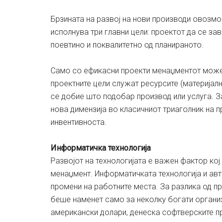
Брзината на развој на нови производи овозм
исполнува три главни цели: проектот да се з
поевтино и поквалитетно од планираното.
Само со ефикасни проекти менаџментот може 
проектните цели служат ресурсите (материјалн
се добие што подобар производ или услуга. З
нова димензија во класичниот триаголник на п
инвентивноста.
Информатичка технологија
Развојот на технологијата е важен фактор кој
менаџмент. Информатичката технологија и ав
промени на работните места. За разлика од п
беше наменет само за неколку богати организ
американски долари, денеска софтверските п