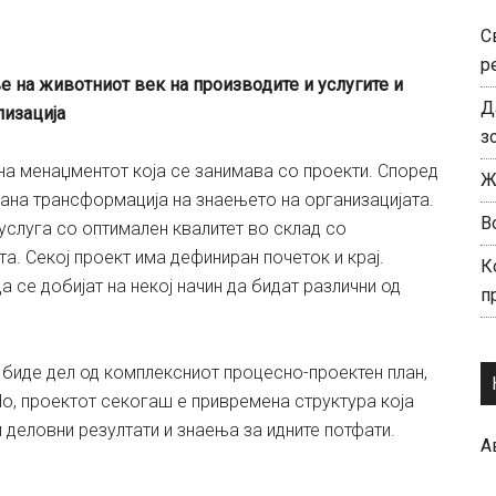
С
р
 на животниот век на производите и услугите и
Д
лизација
з
на менаџментот која се занимава со проекти. Според
Ж
рана трансформација на знаењето на организацијата.
В
услуга со оптимален квалитет во склад со
а. Секој проект има дефиниран почеток и крај.
К
а се добијат на некој начин да бидат различни од
п
 биде дел од комплексниот процесно-проектен план,
Но, проектот секогаш е привремена структура која
 деловни резултати и знаења за идните потфати.
А