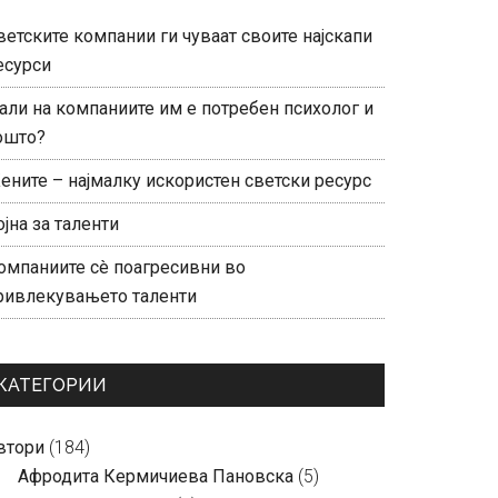
ветските компании ги чуваат своите најскапи
есурси
али на компаниите им е потребен психолог и
ошто?
ените – најмалку искористен светски ресурс
ојна за таленти
омпаниите сè поагресивни во
ривлекувањето таленти
КАТЕГОРИИ
втори
(184)
Aфродита Кермичиева Пановска
(5)