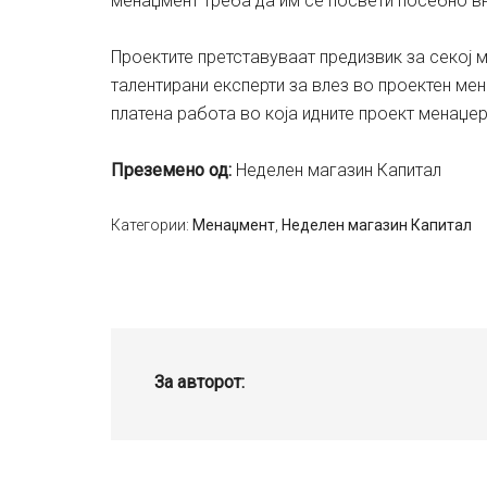
менаџмент треба да им се посвети посебно в
Проектите претставуваат предизвик за секој м
талентирани експерти за влез во проектен ме
платена работа во која идните проект менаџе
Преземено од:
Неделен магазин Капитал
Категории:
Менаџмент
,
Неделен магазин Капитал
За авторот: