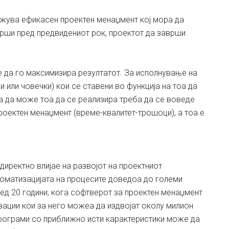
ожува ефикасен проектен менаџмент кој мора да
аврши пред предвидениот рок, проектот да заврши
да го максимизира резултатот. За исполнување на
и или човечки) кои се ставени во функција на тоа да
а да може тоа да се реализира треба да се воведе
роектен менаџмент (време-квалитет-трошоци), а тоа е
 директно влијае на развојот на проектниот
томатизацијата на процесите доведоа до големи
ред 20 години, кога софтверот за проектен менаџмент
ации кои за него можеа да издвојат околу милион
рограми со приближно исти карактеристики може да