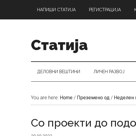
Skip
Skip
Skip
НАПИШИ СТАТИЈА
РЕГИСТРАЦИЈА
to
to
to
main
secondary
primary
content
menu
sidebar
Статија
ДЕЛОВНИ ВЕШТИНИ
ЛИЧЕН РАЗВОЈ
You are here:
Home
/
Преземено од
/
Неделен 
Со проекти до под