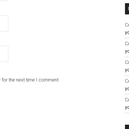
С
у
С
у
С
у
 for the next time I comment.
С
у
С
у