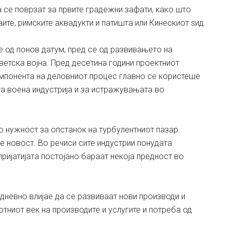
 се поврзат за првите градежни зафати, како што
ите, римските аквадукти и патишта или Кинескиот ѕид.
 од понов датум, пред се од развивањето на
ветска војна. Пред десетина години проектниот
омпонента на деловниот процес главно се користеше
а воена индустрија и за истражувањата во
о нужност за опстанок на турбулентниот пазар.
 новост. Во речиси сите индустрии понудата
пријатијата постојано бараат некоја предност во
јдневно влијае да се развиваат нови производи и
тниот век на производите и услугите и потреба од