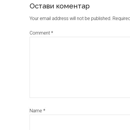
Reader
Остави коментар
Interactions
Your email address will not be published.
Required
Comment
*
Name
*