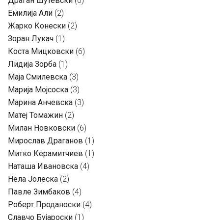
Драган Шутевски
(6)
Емилија Али
(2)
Жарко Конески
(2)
Зоран Лукач
(1)
Коста Мицковски
(6)
Лидија Зорба
(1)
Маја Смилевска
(3)
Марија Мојсоска
(3)
Марина Анчевска
(3)
Матеј Томажин
(2)
Милан Новковски
(6)
Мирослав Драганов
(1)
Митко Керамитчиев
(1)
Наташа Ивановска
(4)
Нела Јолеска
(2)
Павле Зимбаков
(4)
Роберт Проданоски
(4)
Славчо Бујароски
(1)