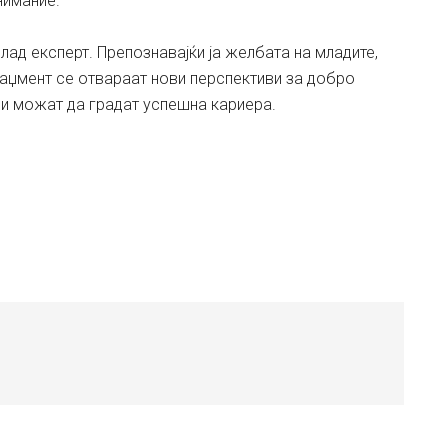
нимание.
лад експерт. Препознавајќи ја желбата на младите,
наџмент се отвараат нови перспективи за добро
ри можат да градат успешна кариера.