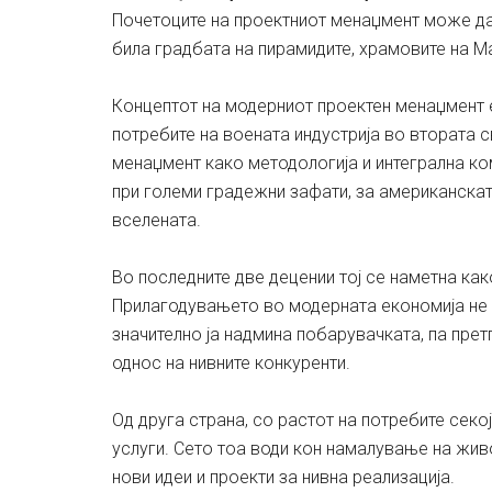
Почетоците на проектниот менаџмент може да
била градбата на пирамидите, храмовите на Ма
Концептот на модерниот проектен менаџмент е
потребите на воената индустрија во втората с
менаџмент како методологија и интегрална к
при големи градежни зафати, за американскат
вселената.
Во последните две децении тој се наметна как
Прилагодувањето во модерната економија не е
значително ја надмина побарувачката, па прет
однос на нивните конкуренти.
Од друга страна, со растот на потребите секо
услуги. Сето тоа води кон намалување на живо
нови идеи и проекти за нивна реализација.