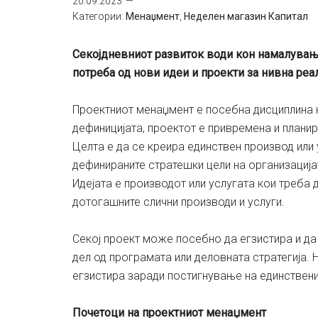
20.09.2023
Категории:
Менаџмент
,
Неделен магазин Капитал
Секојдневниот развиток води кон намалување
потреба од нови идеи и проекти за нивна реа
Проектниот менаџмент е посебна дисциплина 
дефиницијата, проектот е привремена и плани
Целта е да се креира единствен производ или 
дефинираните стратешки цели на организацијат
Идејата е производот или услугата кои треба д
дотогашните слични производи и услуги.
Секој проект може посебно да егзистира и да
дел од програмата или деловната стратегија. 
егзистира заради постигнување на единствени
Почетоци на проектниот менаџмент