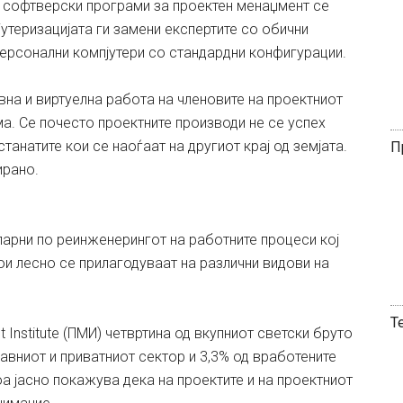
те софтверски програми за проектен менаџмент се
утеризацијата ги замени експертите со обични
персонални компјутери со стандардни конфигурации.
а и виртуелна работа на членовите на проектниот
ма. Сe почесто проектните производи не се успех
станатите кои се наоѓаат на другиот крај од земјата.
П
ирано.
ларни по реинженерингот на работните процеси кој
и лесно се прилагодуваат на различни видови на
Т
nstitute (ПМИ) четвртина од вкупниот светски бруто
авниот и приватниот сектор и 3,3% од вработените
оа јасно покажува дека на проектите и на проектниот