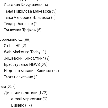
Снежана Какуринова
(4)
Тања Николова Маневска
(5)
Тања Чачорова Илиевска
(2)
Теодор Алексов
(2)
Томислав Трајков
(5)
реземено од
(88)
Global HR
(2)
Web Marketing Today
(1)
Јошевски Консалтинг
(2)
Вработување NEWS
(29)
Неделен магазин Капитал
(52)
Таргет списание
(2)
еми
(257)
Деловни вештини
(172)
e-mail маркетинг
(9)
Бизнис
(17)