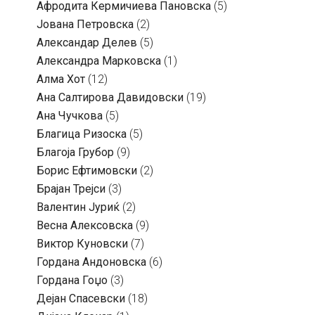
Aфродита Кермичиева Пановска
(5)
Јована Петровска
(2)
Александар Делев
(5)
Александра Марковска
(1)
Алма Хот
(12)
Ана Салтирова Давидовски
(19)
Ана Чучкова
(5)
Благица Ризоска
(5)
Благоја Грубор
(9)
Борис Ефтимовски
(2)
Брајан Трејси
(3)
Валентин Јуриќ
(2)
Весна Алексовска
(9)
Виктор Куновски
(7)
Гордана Андоновска
(6)
Гордана Гоџо
(3)
Дејан Спасевски
(18)