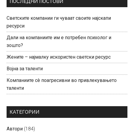
ПОСЛЕДНИ ПОСТОВИ
Светските компании ги чуваат своите најскапи
ресурси
Дали на компаниите им е потребен психолог и
зошто?
Жените – најмалку искористен светски ресурс
Војна за таленти
Компаниите сè поагресивни во привлекувањето
таленти
КАТЕГОРИИ
Автори
(184)