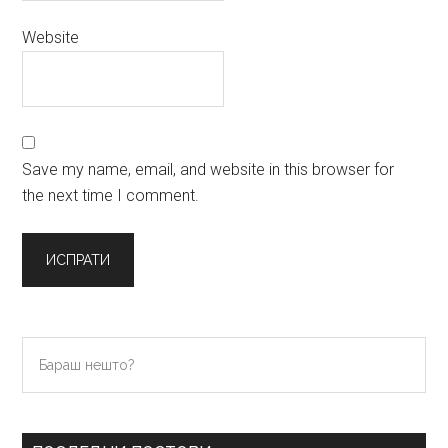
Website
Save my name, email, and website in this browser for
the next time I comment.
Primary
Бараш
нешто?
Sidebar