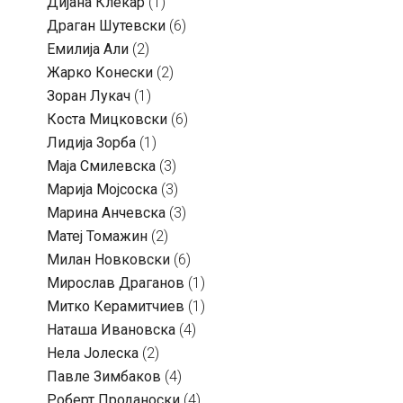
Дијана Клекар
(1)
Драган Шутевски
(6)
Емилија Али
(2)
Жарко Конески
(2)
Зоран Лукач
(1)
Коста Мицковски
(6)
Лидија Зорба
(1)
Маја Смилевска
(3)
Марија Мојсоска
(3)
Марина Анчевска
(3)
Матеј Томажин
(2)
Милан Новковски
(6)
Мирослав Драганов
(1)
Митко Керамитчиев
(1)
Наташа Ивановска
(4)
Нела Јолеска
(2)
Павле Зимбаков
(4)
Роберт Проданоски
(4)