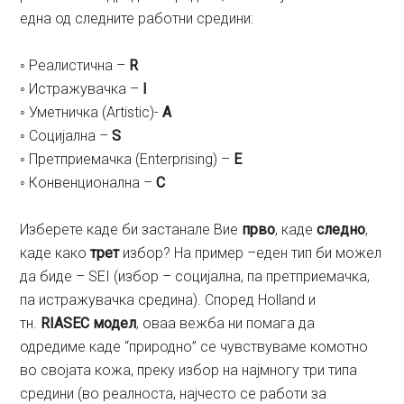
една од следните работни средини:
◦ Реалистична –
R
◦ Истражувачка –
I
◦ Уметничка (Artistic)-
A
◦ Социјална –
S
◦ Претприемачка (Enterprising) –
E
◦ Конвенционална –
C
Изберете каде би застанале Вие
прво
, каде
следно
,
каде како
трет
избор? На пример –еден тип би можел
да биде – SEI (избор – социјална, па претприемачка,
па истражувачка средина). Според Holland и
тн.
RIASEC модел
, оваа вежба ни помага да
одредиме каде “природно” се чувствуваме комотно
во својата кожа, преку избор на најмногу три типа
средини (во реалноста, најчесто се работи за