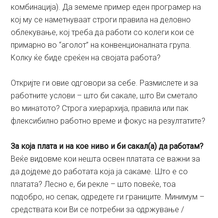
комбинација). Да земеме пример еден програмер на
кој му се наметнуваат строги правила на деловно
облекување, кој треба да работи со колеги кои се
примарно во “aголот” на конвенционалната група.
Колку ќе биде среќен на својата работа?
Откријте ги овие одговори за себе. Размислете и за
работните услови – што би сакале, што Ви сметало
во минатото? Строга хиерархија, правила или пак
флексибилно работно време и фокус на резултатите?
За која плата и на кое ниво и би сакал(а) да работам?
Веќе видовме кои нешта освен платата се важни за
да дојдеме до работата која ја сакаме. Што е со
платата? Лесно е, би рекле – што повеќе, тоа
подобро, но сепак, одредете ги границите. Минимум –
средствата кои Ви се потребни за одржување /