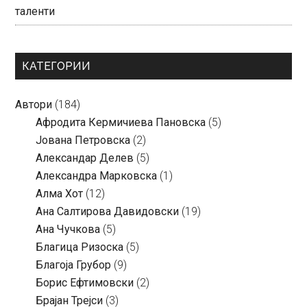
таленти
КАТЕГОРИИ
Автори
(184)
Aфродита Кермичиева Пановска
(5)
Јована Петровска
(2)
Александар Делев
(5)
Александра Марковска
(1)
Алма Хот
(12)
Ана Салтирова Давидовски
(19)
Ана Чучкова
(5)
Благица Ризоска
(5)
Благоја Грубор
(9)
Борис Ефтимовски
(2)
Брајан Трејси
(3)