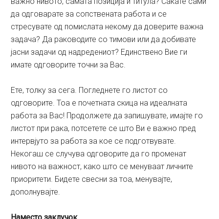
важно нивото, самата позиција и титула? Сакате сами
да одговарате за сопствената работа и се
стресувате од помислата некому да доверите важна
задача? Да раководите со тимови или да добивате
јасни задачи од надредениот? Единствено Вие ги
имате одговорите точни за Вас.
Ете, толку за сега. Погледнете го листот со
одговорите. Тоа е почетната скица на идеалната
работа за Вас! Продолжете да запишувате, имајте го
листот при рака, потсетете се што Ви е важно пред
интервјуто за работа за кое се подготвувате.
Некогаш се случува одговорите да го променат
нивото на важност, како што се менуваат личните
приоритети. Бидете свесни за тоа, менувајте,
дополнувајте.
Наместо заклучок