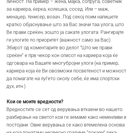
личност. На пример – жена, мајка, сопруга, советник
за кариера, ќерка, колешка, сосед. Или – маж,
менаџер, тенисер, возач…Под секој поим напишете
кратко објаснување што за Вас значи таа улога, што
Ве прави среќен, зошто ја сакате улогата. Рангирајте
ги улогите по приоритет (важност само за Вас).
Збирот од коментарите во делот “Што ме прави
среќен” e прв чекор кон описот на кариера која ќе
одговара на Вашите многубројни улоги (на пример,
кариера која ќе Ви овозможи посветеност и можност
да помагате на луѓето околу себе, ќе има спортски
дух, итн.)
Кои се моите вредности?
Вредностите се сет од верувања вткаени во нашето
разбирање на светот кои ги земаме како неменливи и
постојани. Овие верувања се како втемелена основа
на која понатаму несвесно градиме “докази” дека