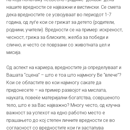
нашите вредности се најважни и вистински. Се смета
дека вредностите се усвојуваат во периодот 1-7
годинa, од луѓе кои се грижат за детето (родители,
роднини, учители). Вредности се на пример: искреност,
чесност, грижа за блиските, желба за победи и
слично, и често се поврзани со животната цел и
мисија.
Од аспект на кариера, вредностите ја определуваат и
Вашата “сцена” – што е тоа што најмногу Ве “влече”?
Кои се областите во кои најмногу сакате да
придонесете – на пример развојот на мислата,
науката, повеќе материјални богатства, совршеното
тело, што е за Вас најважно? Многу често, од клучна
важност за успехот на едно работно место е
прашањето до кој степен личните вредности се во
согласност со вредностите кои ги застапува