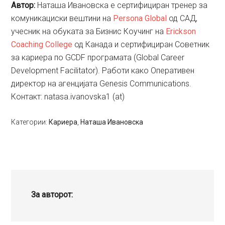
Aвтор:
Наташа Ивановска e сертифициран тренер за
комуникациски вештини на
Persona Global
од САД,
учесник на обуката за Бизнис Коучинг на
Erickson
Coaching College
од Канада и сертифициран Советник
за кариера по GCDF програмата (Global Career
Development Facilitator). Работи како Оперативен
директор на агенцијата Genesis Communications.
Контакт: natasa.ivanovska1 (at)
Категории:
Кариера
,
Наташа Ивановска
За авторот: