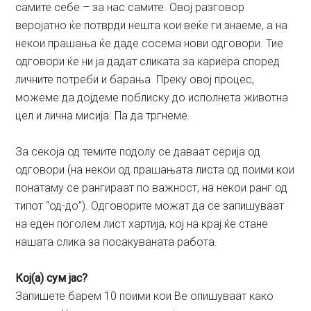
самите себе – за нас самите. Овој разговор
веројатно ќе потврди нешта кои веќе ги знаеме, а на
некои прашања ќе даде сосема нови одговори. Тие
одговори ќе ни ја дадат сликата за кариера според
личните потреби и барања. Преку овој процес,
можеме да дојдеме поблиску до исполнета животна
цел и лична мисија. Па да тргнеме.
За секоја од темите подолу се даваат серија од
одговори (на некои од прашањата листа од поими кои
понатаму се рангираат по важност, на некои ранг од
типот “од-до”). Одговорите можат да се запишуваат
на еден поголем лист хартија, кој на крај ќе стане
нашата слика за посакуваната работа.
Кој(а) сум јас?
Запишете барем 10 поими кои Ве опишуваат како