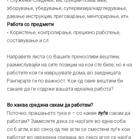
◦ Служење-следење, инструкции-помагање,
зборување, убедување, супервизија/надгледување,
давање инструкции, преговарање, менторирање, итн.
Работа со предмети
◦ Користење, контролирање, прецизно работење,
составување и сл.
Направете листа со Вашите преносливи вештини,
размислувајќи на сите позиции на кои сте биле, но и на
работите кои ги извршувате дома, во заедницата.
Рангирајте ги по важност. Кои од овие вештини би
сакале да ги содржи вашата идеална работа?
Во каква средина сакам да работам?
Поточно, прашањето тука е – со какви
луѓе
сакам да
работам? Замислете дека се наоѓате во една соба
со 6 агли, и во секој од тие агли се сместени луѓе кои
работат во одредена средина, во секој агол се наоѓа