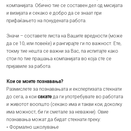
компанијата. Обично тие се составен дел од мисијата
и визијата и секако е добро да се знаат при
прифаќањето на понудената работа.
Значи – составете листа на Вашите вредности (може
да се 10, или повеќе) и рангирајте ги по важност. Ете,
токму тие нешта се важни за Вас, па испитајте како
стои по тие прашања компанијата во која сте се
пријавиле за работа.
Кои се моите познавања?
Размислете за познавањата и експертизата стекнати
до сега, а кои
сакате
да ги употребувате во работата
и животот воопшто (секако има и такви кои, доколку
има можност, би ги сметале за неважни). Овие
познавања можат да бидат стекнати преку:
◦ Формално школување