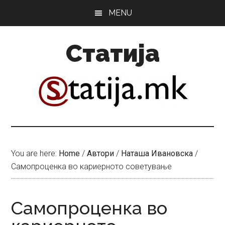
Skip
Skip
MENU
to
to
main
primary
Статија
content
sidebar
You are here:
Home
/
Автори
/
Наташа Ивановска
/
Самопроценка во кариерното советување
Самопроценка во