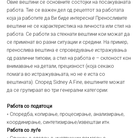
Овие вештини се основните состојки на посакуваната
работа. Тие се важен дел од рецептот за работата
која ја работите да Ви биде интересна! Преносливите
вештини не се карактеристика на личноста или стил на
работа. Се работи за стекнати вештини кои можат да
се применат во разни ситуации и средини. На пример,
пренослива вештина е спроведување истражувања
од различни типови, а стил на работа е – склоност кон
внимавање на детали, прецизност (која секако
помага во истражувањата, но не е иста со
вештината). Според Sidney A.Fine, вештините можат
да се групираат во три генерални категории:
Работа со податоци
◦ Споредба, копирање, процесирање, анализирање,
координирање, синтетизирање/извештаи итн.
Работа со луѓе