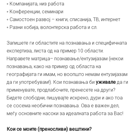
◦ Компанијата, низ работа
◦ Конференции, семинари
◦ Самостоен развој – книги, списанија, ТВ, интернет
◦ Разни хобија, волонтерска работа и сл.
Запишете ги областите на познавања и специфичната
експертиза, листа од на пример 10 области.
Направете матрица– познавање/ентузијазам (некои
познавања, како на пример од областа на
географијата ги имам, но воопшто немам ентузијазам
да ги употребувам!). Кои познавања би
уживале
да ги
применувате, продлабочите, пренесете на други?
Бидете слободни, пишувајте искрено, дури и ако тоа
се сосема необични познавања. Ова е важен дел,
меѓу основните насоки за идеалната работа за Вас!
Кои се моите (преносливи) вештини?