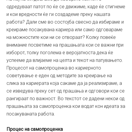
одредуваат патот по ќе се движиме, каде ќе стигнеме
и кои вредности ќе ги создадеме преку нашата
работа? Дали сме во состојба свесно да избираме и
креираме посакувана кариера или само одговараме
на можностите кои ни се отвораат? Колку повеќе
внимание посветиме на прашањата кои се важни при
изборот, толку поголема е веројатноста дека ќе
успееме да влијаеме на целта и текот на патувањето.
Процесот на самопроценка во кариерното
советување е еден од методите за креирање на
слика за кариерата која сакаме да ја реализираме, а
се изведува преку сет од прашања и одговори кои се
рангираат по важност. Во текстот се дадени некои од
прашањата за самопроценка кои водат кон идеата за
посакуваната работа.
Процес на самопроценка