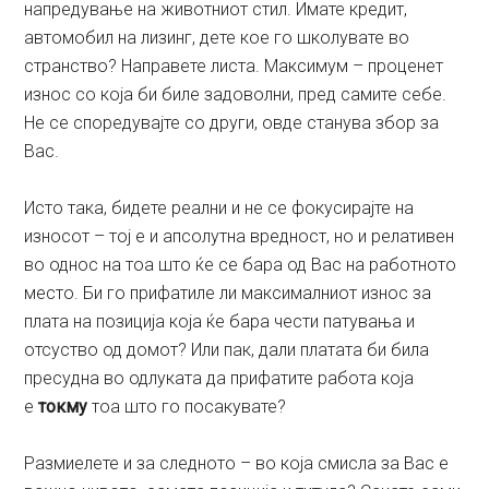
напредување на животниот стил. Имате кредит,
автомобил на лизинг, дете кое го школувате во
странство? Направете листа. Максимум – проценет
износ со која би биле задоволни, пред самите себе.
Не се споредувајте со други, овде станува збор за
Вас.
Исто така, бидете реални и не се фокусирајте на
износот – тој е и апсолутна вредност, но и релативен
во однос на тоа што ќе се бара од Вас на работното
место. Би го прифатиле ли максималниот износ за
плата на позиција која ќе бара чести патувања и
отсуство од домот? Или пак, дали платата би била
пресудна во одлуката да прифатите работа која
е
токму
тоа што го посакувате?
Размиелете и за следното – во која смисла за Вас е