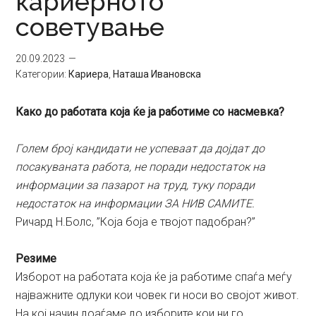
кариерното
советување
20.09.2023
Категории:
Кариера
,
Наташа Ивановска
Како до работата која ќе ја работиме со насмевка?
Голем број кандидати не успеваат да дојдат до
посакуваната работа, не поради недостаток на
информации за пазарот на труд, туку поради
недостаток на информации ЗА НИВ САМИТЕ.
Ричард Н.Болс, ”Која боја е твојот падобран?”
Резиме
Изборот на работата која ќе ја работиме спаѓа меѓу
најважните одлуки кои човек ги носи во својот живот.
На кој начин доаѓаме до изборите кои ни го