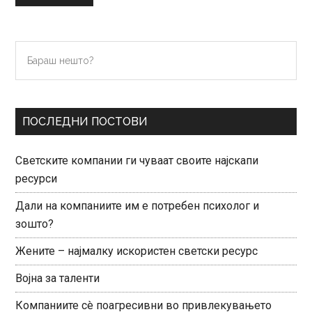
Primary
Бараш
нешто?
Sidebar
ПОСЛЕДНИ ПОСТОВИ
Светските компании ги чуваат своите најскапи
ресурси
Дали на компаниите им е потребен психолог и
зошто?
Жените – најмалку искористен светски ресурс
Војна за таленти
Компаниите сè поагресивни во привлекувањето