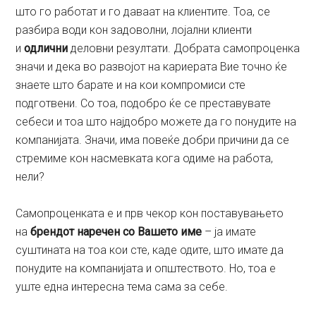
што го работат и го даваат на клиентите. Тоа, се
разбира води кон задоволни, лојални клиенти
и
одлични
деловни резултати. Добрата самопроценка
значи и дека во развојот на кариерата Вие точно ќе
знаете што барате и на кои компромиси сте
подготвени. Со тоа, подобро ќе се преставувате
себеси и тоа што најдобро можете да го понудите на
компанијата. Значи, има повеќе добри причини да се
стремиме кон насмевката кога одиме на работа,
нели?
Самопроценката е и прв чекор кон поставувањето
на
брендот наречен со Вашето име
– ја имате
суштината на тоа кои сте, каде одите, што имате да
понудите на компанијата и општеството. Но, тоа е
уште една интересна тема сама за себе.