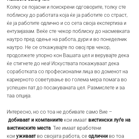
Колку се појасни и поискрени одговорите, толку сте
поблиску до работата која ќе ја работите со страст,
ќе ја работите одлично и со сета своја експертиза и
ентузијазам. Веќе сте чекор поблиску до насмевката
наутро пред одење на работа, дури и во понеделник
наутро. Не се откажувајте по овој прв чекор,
продолжете упорно кон Вашата цел и верувајте дека
ќе стигнете до неа! Искуствата покажуваат дека
соработката со професионални лица во доменот на
кариерното советување во голема мера помага во
успешен пат до посакуваната цел. Размислете и за
таа опција.
Интересно, но со тоа не добивате само Вие –
добиваат и компаниите
кои имаат
вистински луѓе на
вистинските места
. Тие имаат вработени
кои
уживаат
во својата работа, се
одлични
во тоа