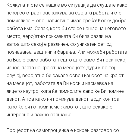
Колкупати сте се нашле во ситуација да слушате како
некој со страст раскажува за својата работа и сте
помислиле – овој навистина имал среќа! Колку добра
работа има! Сепак, кога би сте се нашле на неговото
место, веројатно приказната би била различна –
затоа што секој е различен, со уникатен сет од
познавања, вештини и барања. Или можеби работата
за Вас е само работа, нешто што само Ви носи некој
износ, плата на крајот на месецот? Дури и во тој
случај, веројатно би сакале освен износот на крајот
на месецот, работата да Ви носи и насмевка на
лицето наутро, кога ќе помислите како ќе Ви помине
денот. А тоа како ни поминува денот, води кон тоа
како ќе си го поминеме животот, што секако е
интересно и важно прашање.
Процесот на самопроценка е искрен разговор со