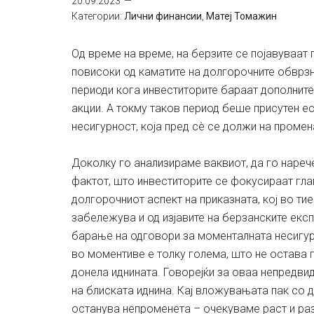
20.09.2023
Категории:
Лични финансии
,
Матеј Томажин
Од време на време, на берзите се појавуваат 
повисоки од каматите на долгорочните обврзниц
периоди кога инвеститорите бараат дополнит
акции. А токму таков период беше присутен е
несигурност, која пред сè се должи на промен
Доколку го анализираме ваквиот, да го нареч
фактот, што инвеститорите се фокусираат гла
долгорочниот аспект на приказната, кој во ти
забележува и од изјавите на берзанските експ
барање на одговори за моменталната несигур
во моментиве е толку голема, што не остава 
донела иднината. Говорејќи за оваа непредви
на блиската иднина. Кај вложувањата пак со 
останува непроменета – очекуваме раст и раз