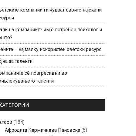
ветските компании ги чуваат своите најскапи
есурси
али на компаниите им е потребен психолог и
ошто?
ените – најмалку искористен светски ресурс
ојна за таленти
омпаниите сè поагресивни во
ривлекувањето таленти
КАТЕГОРИИ
втори
(184)
Aфродита Кермичиева Пановска
(5)