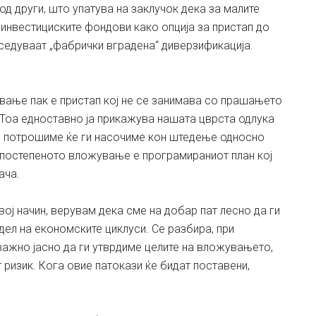
д други, што упатува на заклучок дека за малите
 инвестициските фондови како опција за пристап до
оседуваат „фабрички вградена“ диверзификација.
ање пак е пристап кој не се занимава со прашањето
 Тоа едноставно ја прикажува нашата цврста одлука
и потрошиме ќе ги насочиме кон штедење односно
 постепеното вложување е програмираниот план кој
ача.
вој начин, верувам дека сме на добар пат лесно да ги
дел на економските циклуси. Се разбира, при
важно јасно да ги утврдиме целите на вложувањето,
ризик. Кога овие патокази ќе бидат поставени,