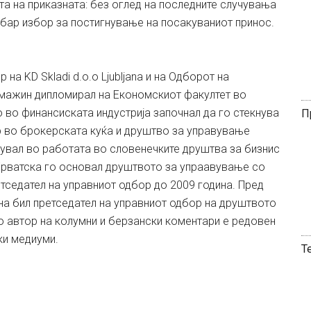
а на приказната: без оглед на последните случувања
добар избор за постигнување на посакуваниот принос.
 на KD Skladi d.o.o Ljubljana и на Одборот на
омажин дипломирал на Економскиот факултет во
о финансиската индустрија започнал да го стекнува
П
р во брокерската куќа и друштво за управување
твувал во работата во словенечките друштва за бизнис
о Хрватска го основал друштвото за упраавување со
етседател на управниот одбор до 2009 година. Пред
на бил претседател на управниот одбор на друштвото
о автор на колумни и берзански коментари е редовен
ки медиуми.
Т