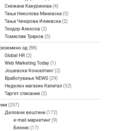
Снежана Какуринова
(4)
Тања Николова Маневска
(5)
Тања Чачорова Илиевска
(2)
Теодор Алексов
(2)
Томислав Трајков
(5)
реземено од
(88)
Global HR
(2)
Web Marketing Today
(1)
Јошевски Консалтинг
(2)
Вработување NEWS
(29)
Неделен магазин Капитал
(52)
Таргет списание
(2)
еми
(257)
Деловни вештини
(172)
e-mail маркетинг
(9)
Бизнис
(17)