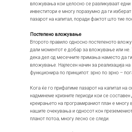
вложувања кои целосно се разликуваат едни о
инвеститори е многу поразумно да ги изберат
пазарот на капитал, поради фактот што тие п
Постепено вложување
Второто правило односно постепеното вложув
дали моментот е добар за вложување или не.
дека дел од месечните примања наместо да г
вложување. Најлесен начин за реализација на
функционира по принципот: зрно по зрно – пог
Кога ќе го прифатиме пазарот на капитал на о
надминеме кризните периоди кои се составен 
креирањето на програмираниот план е многу 
нашите очекувања и односот кон преземениот 
планот потоа, многу лесно се следи.