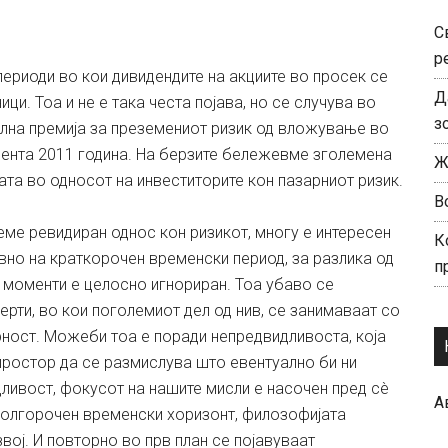
С
р
периоди во кои дивидендите на акциите во просек се
Д
и. Тоа и не е така честа појава, но се случува во
з
елна премија за преземениот ризик од вложување во
сента 2011 година. На берзите бележевме зголемена
Ж
ата во односот на инвеститорите кон пазарниот ризик.
В
еме ревидиран однос кон ризикот, многу е интересен
К
вно на краткорочен временски период, за разлика од
п
е моменти е целосно игнориран. Тоа убаво се
ерти, во кои поголемиот дел од нив, се занимаваат со
ност. Можеби тоа е поради непредвидливоста, која
простор да се размислува што евентуално би ни
дливост, фокусот на нашите мисли е насочен пред сè
А
долгорочен временски хоризонт, филозофијата
вој. И повторно во прв план се појавуваат