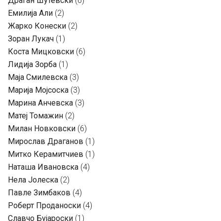
Драган Шутевски
(6)
Емилија Али
(2)
Жарко Конески
(2)
Зоран Лукач
(1)
Коста Мицковски
(6)
Лидија Зорба
(1)
Маја Смилевска
(3)
Марија Мојсоска
(3)
Марина Анчевска
(3)
Матеј Томажин
(2)
Милан Новковски
(6)
Мирослав Драганов
(1)
Митко Керамитчиев
(1)
Наташа Ивановска
(4)
Нела Јолеска
(2)
Павле Зимбаков
(4)
Роберт Проданоски
(4)
Славчо Бујароски
(1)