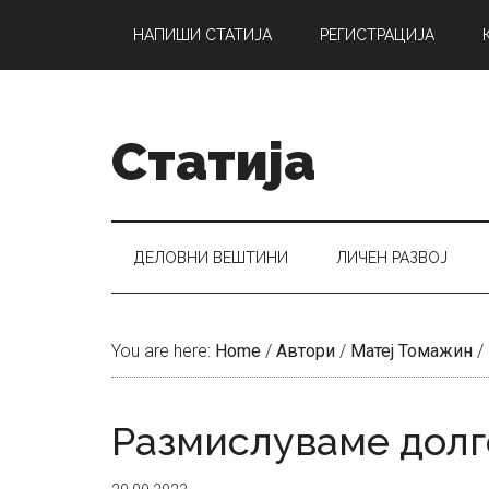
Skip
Skip
Skip
НАПИШИ СТАТИЈА
РЕГИСТРАЦИЈА
to
to
to
main
secondary
primary
content
menu
sidebar
Статија
ДЕЛОВНИ ВЕШТИНИ
ЛИЧЕН РАЗВОЈ
You are here:
Home
/
Автори
/
Матеј Томажин
/
Размислуваме дол