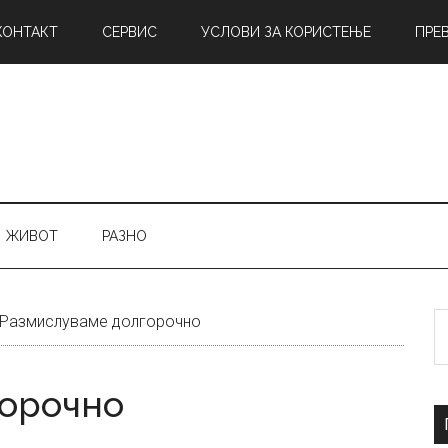
КОНТАКТ
СЕРВИС
УСЛОВИ ЗА КОРИСТЕЊЕ
ПРЕ
ЖИВОТ
РАЗНО
Б
Размислуваме долгорочно
н
горочно