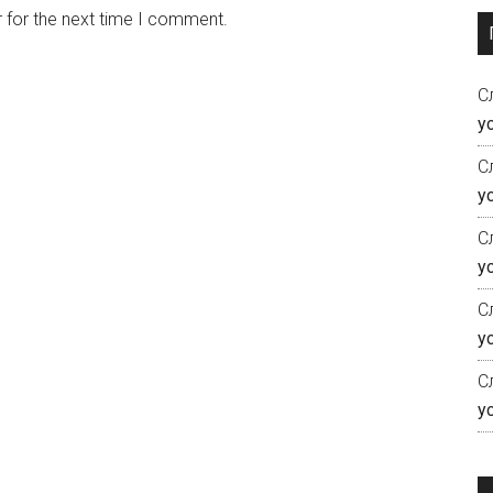
 for the next time I comment.
С
у
С
у
С
у
С
у
С
у