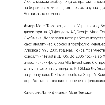
И сега можам слободно да се вратам на темат
на берзите, акциите на долг рок остануваат 
Без никакво сомневање.
Автор
: Матеј Томажин, член на Управниот одбор
директори на КД Фондови АД Скопје. Матеј Т
Љубљана. Долгогодишното работно искуство в
како аналитичар, брокер и портфолио менаџе
Илирика (1996-2005 година). Покрај тоа учес
консалтинг Firast и JETO5. Во 2006 година в
инвестициски фондови Alfa Invest каде бил пр
стапувањето на функција во KD Skladi Љубља
за управување KD Investments од Загреб. Как
соработник на главните словенечки финансис
Категории:
Лични финансии
,
Матеј Томажин