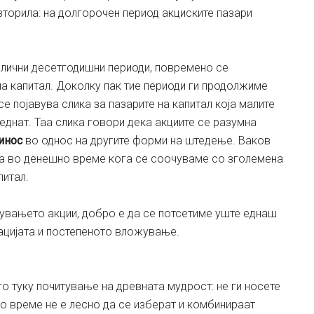
вторила: на долгорочен период акциските пазари
злични десетгодишни периоди, повремено се
а капитал. Доколку пак тие периоди ги продолжиме
е појавува слика за пазарите на капитал која малите
еднат. Таа слика говори дека акциите се разумна
инос
во однос на другите форми на штедење. Ваков
ма во денешно време кога се соочуваме со зголемена
питал.
пувањето акции, добро е да се потсетиме уште еднаш
ацијата и постепеното вложување.
о туку почитување на древната мудрост: не ги носете
но време не е лесно да се изберат и комбинираат