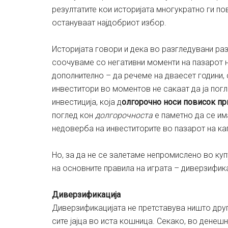
резултатите кои историјата многукратно ги по
остануваат најдобриот избор.
Историјата говори и дека во разгледувани ра
соочуваме со негативни моменти на пазарот н
дополнително – да речеме на дваесет години, с
инвеститори во моментов не сакаат да ја погл
инвестиција, која д
олгорочно носи повисок пр
поглед кон
долгорочноста
е паметно да се и
недоверба на инвеститорите во пазарот на ка
Но, за да не се залетаме непромислено во ку
на основните правила на играта – диверзифик
Диверзификација
Диверзификацијата не претставува ништо друг
сите јајца во иста кошница. Секако, во денеш