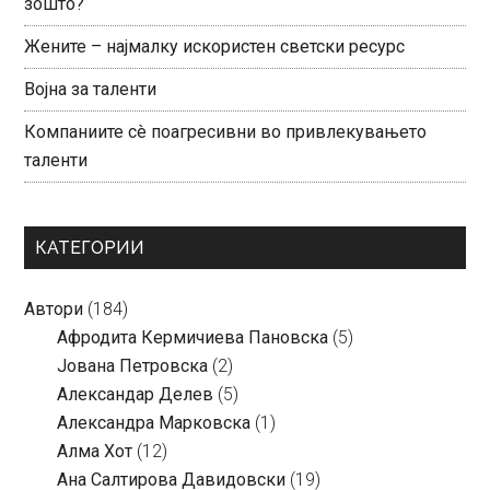
зошто?
Жените – најмалку искористен светски ресурс
Војна за таленти
Компаниите сè поагресивни во привлекувањето
таленти
КАТЕГОРИИ
Автори
(184)
Aфродита Кермичиева Пановска
(5)
Јована Петровска
(2)
Александар Делев
(5)
Александра Марковска
(1)
Алма Хот
(12)
Ана Салтирова Давидовски
(19)