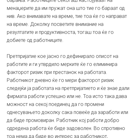
барања. Работниците секогаш настојуваат на
менаџерите да им пружат она што тие го бараат од
нив. Ако внимавате на време, тие тоа ќе го направат
на време. Доколку посветите внимание на
резултатите и продуктивноста, тогаш тоа ќе го
добиете од работниците.
Претпријатие кое јасно го дефинирало описот на
работите и ги утврдило мерките ќе го елиминира
факторот ризик при престанок на работата.
Работникот дневно ќе го мери факторот ризик
следејќи ја работата на претпријатието и ќе знае дали
фирмата работи успешно или не. Тоа исто така дава
можност на секој поединец да го промени
однесувањето доколку сака повеќе да заработи или
да биде промовиран. Работник кој работи добро
одредена работа ќе биде задоволен. Во спротивно
тоа нема да биде во интерес за работникот,