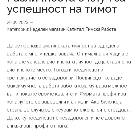
успешност на тимот
20.09.2023
Категории:
Неделен магазин Капитал
,
Тимска Работа
Да се пронајде вистинската личност за одредена
работа е многу тешка задача. Оптимална ситуација е
кога сте успеале вистинската личност да ја ставите на
вистинското место. Тогаш и поединецот и
претпријатието се задоволни. Поединецот ќе даде
максимум кога работи работа која му дава можност
да ги покаже своите квалитети. Фирмата профитира
кога луѓето се задоволни и активни. Ако било која
страна во случајов е неурамнотежена, сите страдаат.
Доколку поединецот е незадоволен и не е доволно
ангажиран, профитот паѓа.