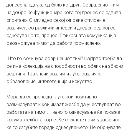
донесена одлука од било кој друг. Совршениот тим
најдобро ќе функционира кога тој процес се одвива
спонтано. Очигледно секој од овие стилови е
различен, со различни интерси и дневен ред кој се
однесува на тој процес. Ефикасната комуникација
овозможува тимот да работи промислено.
Што го сочинува совршениот тим? Најпрво треба да
се има колекција на способности во облик на збирни
вештини. Тоа значи различни луѓе, различно
образование, интелегенција и искуство.
Мора да се пронајдат луѓе кои позитивно
размислуваат и кои имаат желба да учествуваат во
работата на тимот. Нивното однесување ќе покаже
кој има желба, а кој не. Ќе стекнете почитување или
ќе го изгубите поради однесувањето. Не обрнувајте