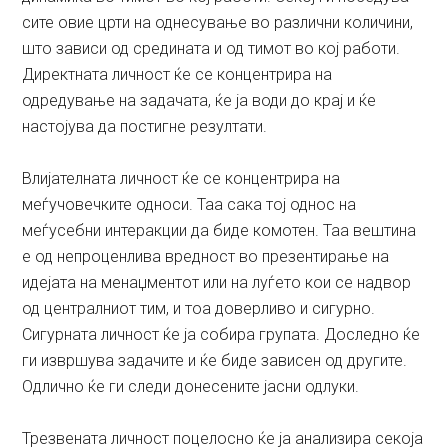
сите овие црти на однесување во различни количини,
што зависи од средината и од тимот во кој работи.
Директната личност ќе се концентрира на
одредување на задачата, ќе ја води до крај и ќе
настојува да постигне резултати.
Влијателната личност ќе се концентрира на
меѓучовечките односи. Таа сака тој однос на
меѓусебни интеракции да биде комотен. Таа вештина
е од непроценлива вредност во презентирање на
идејата на менаџментот или на луѓето кои се надвор
од централниот тим, и тоа доверливо и сигурно.
Сигурната личност ќе ја собира групата. Доследно ќе
ги извршува задачите и ќе биде зависен од другите.
Одлично ќе ги следи донесените јасни одлуки.
Трезвената личност поцелосно ќе ја анализира секоја