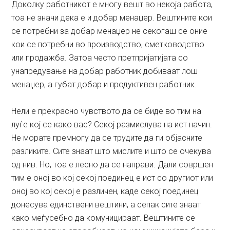
Доколку работникот е многу вешт во некоја работа,
тоа не значи дека е и добар менаџер. Вештините кои
се потребни за добар менаџер не секогаш се оние
кои се потребни во производство, сметководство
или продажба. Затоа често претпријатијата со
унапредување на добар работник добиваат лош
менаџер, а губат добар и продуктивен работник.
Нели е прекрасно чувството да се биде во тим на
луѓе кој се како вас? Секој размислува на ист начин.
Не морате премногу да се трудите да ги објасните
разликите. Сите знаат што мислите и што се очекува
од нив. Но, тоа е лесно да се направи. Дали совршен
тим е оној во кој секој поединец е ист со другиот или
оној во кој секој е различен, каде секој поединец
донесува единствени вештини, а сепак сите знаат
како меѓусебно да комуницираат. Вештините се