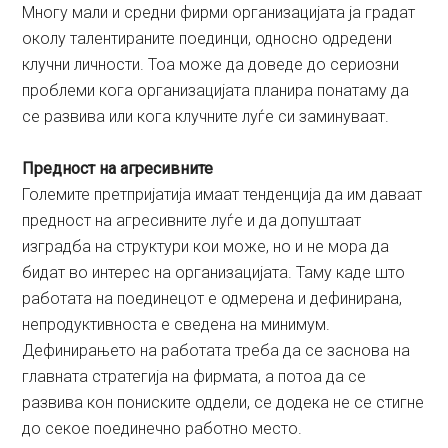
Многу мали и средни фирми организацијата ја градат
околу талентираните поединци, односно одредени
клучни личности. Тоа може да доведе до сериозни
проблеми кога организацијата планира понатаму да
се развива или кога клучните луѓе си заминуваат.
Предност на агресивните
Големите претпријатија имаат тенденција да им даваат
предност на агресивните луѓе и да допуштаат
изградба на структури кои може, но и не мора да
бидат во интерес на организацијата. Таму каде што
работата на поединецот е одмерена и дефинирана,
непродуктивноста е сведена на минимум.
Дефинирањето на работата треба да се заснова на
главната стратегија на фирмата, а потоа да се
развива кон пониските оддели, сe додека не се стигне
до секое поединечно работно место.