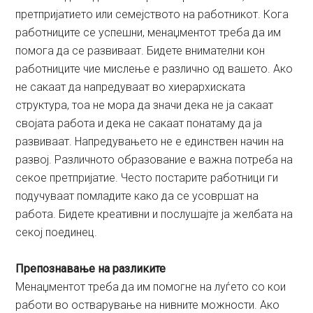
претпријатието или семејството на работникот. Кога
работниците се успешни, менаџментот треба да им
помога да се развиваат. Бидете внимателни кон
работниците чие мислење е различно од вашето. Ако
не сакаат да напредуваат во хиерархиската
структура, тоа не мора да значи дека не ја сакаат
својата работа и дека не сакаат понатаму да ја
развиваат. Напредувањето не е единствен начин на
развој. Различното образование е важна потреба на
секое претпријатие. Често постарите работници ги
подучуваат помладите како да се усовршат на
работа. Бидете креативни и послушајте ја желбата на
секој поединец.
Препознавање на разликите
Менаџментот треба да им помогне на луѓето со кои
работи во остварување на нивните можности. Ако