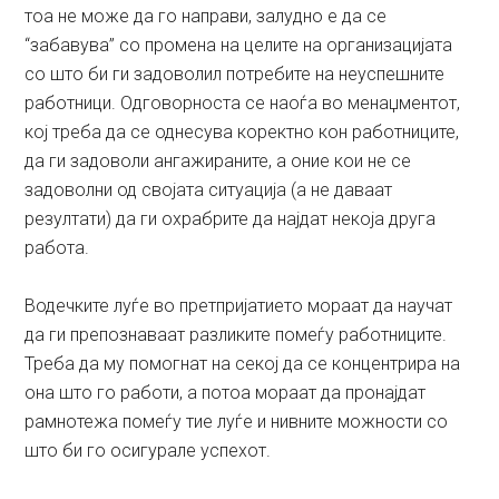
тоа не може да го направи, залудно е да се
“забавува” со промена на целите на организацијата
со што би ги задоволил потребите на неуспешните
работници. Одговорноста се наоѓа во менаџментот,
кој треба да се однесува коректно кон работниците,
да ги задоволи ангажираните, а оние кои не се
задоволни од својата ситуација (а не даваат
резултати) да ги охрабрите да најдат некоја друга
работа.
Водечките луѓе во претпријатието мораат да научат
да ги препознаваат разликите помеѓу работниците.
Треба да му помогнат на секој да се концентрира на
она што го работи, а потоа мораат да пронајдат
рамнотежа помеѓу тие луѓе и нивните можности со
што би го осигурале успехот.