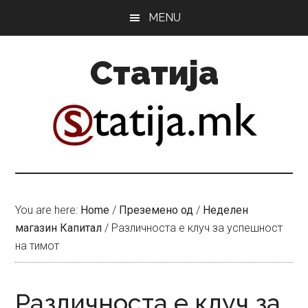
Skip
Skip
MENU
to
to
main
primary
Статија
content
sidebar
You are here:
Home
/
Преземено од
/
Неделен
магазин Капитал
/
Различноста е клуч за успешност
на тимот
Различноста е клуч за