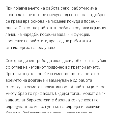
При појавувањето на работа секој работник има
право да знае што се очекува од него. Тоа најдобро
се прави врз основа на писмени понуди и посебни
оцени. Описот на работата треба да содржи најмалку:
ланец на наредби, посебни задачи и функции,
проценка на работата, преглед на работата и
стандарди за напредување.
Секој поединец треба да знае дали добил или изгубил
со оглед на неговиот придонес во претпријатието.
Претпријатијата повеќе внимаваат на точноста во
времето на доаѓање и заминување од работа
отколку на самата продуктивност. А работниците тоа
многу брзо го прифаќаат, бидејќи тогаш можат да ги
задоволат бирократските барања кои успехот го
одредуваат со исполнување на одредени технички