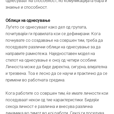
однесуваат на способност, но комуникацијата бара и
знаење и способност.
Облици на однесување
Луѓето се однесуваат како дел од групата,
почитувајќи ги правилата кои се дефинирани. Кога
почнувате со создавање на совршен тим, треба да
поседувате различни облици на однесување за да
направите рамнотежа. Наједноставен модел на
стилот на однесување е оној од четири особини.
Личноста може да биде директна, сигурна, влијателна
и трезвена. Тоа е лесно да се научи и практично да се
примени во работната средина.
Кога работите со совршен тим, ќе имате личности кои
поседуваат некои од тие карактеристики. Бидејќи
секоја личност е различна и внесува различна
динамика во тимот во кој работи. Секој ги поседува