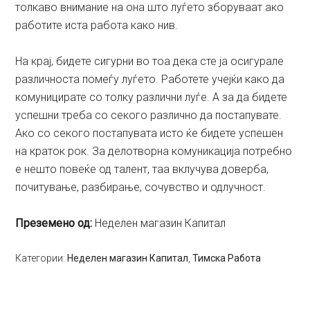
толкаво внимание на она што луѓето зборуваат ако
работите иста работа како нив.
На крај, бидете сигурни во тоа дека сте ја осигурале
различноста помеѓу луѓето. Работете учејќи како да
комуницирате со толку различни луѓе. А за да бидете
успешни треба со секого различно да постапувате.
Ако со секого постапувата исто ќе бидете успешен
на краток рок. За делотворна комуникација потребно
е нешто повеќе од талент, таа вклучува доверба,
почитување, разбирање, сочувство и одлучност.
Преземено од:
Неделен магазин Капитал
Категории:
Неделен магазин Капитал
,
Тимска Работа