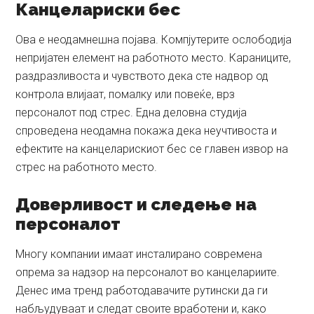
Канцелариски бес
Ова е неодамнешна појава. Компјутерите ослободија
непријатен елемент на работното место. Караниците,
раздразливоста и чувството дека сте надвор од
контрола влијаат, помалку или повеќе, врз
персоналот под стрес. Една деловна студија
спроведена неодамна покажа дека неучтивоста и
ефектите на канцеларискиот бес се главен извор на
стрес на работното место.
Доверливост и следење на
персоналот
Многу компании имаат инсталирано современа
опрема за надзор на персоналот во канцелариите.
Денес има тренд работодавачите рутински да ги
набљудуваат и следат своите вработени и, како