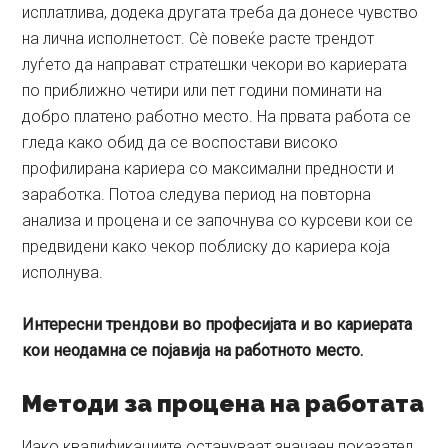
исплатлива, додека другата треба да донесе чувство
на лична исполнетост. Сè повеќе расте трендот
луѓето да направат стратешки чекори во кариерата
по приближно четири или пет години поминати на
добро платено работно место. На првата работа се
гледа како обид да се воспостави високо
профилирана кариера со максимални предности и
заработка. Потоа следува период на повторна
анализа и процена и се започнува со курсеви кои се
предвидени како чекор поблиску до кариера која
исполнува.
Интересни трендови во професијата и во кариерата
кои неодамна се појавија на работното место.
Методи за процена на работата
Иако квалификациите остануваат значаен показател