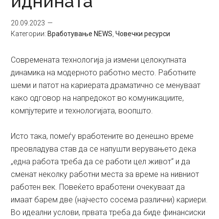
иднината
20.09.2023
Категории:
Вработување NEWS
,
Човечки ресурси
Современата технологија ја измени целокупната
динамика на модерното работно место. Работните
шеми и патот на кариерата драматично се менуваат
како одговор на напредокот во комуникациите,
компјутерите и технологијата, воопшто.
Исто така, помеѓу вработените во денешно време
преовладува став да се напушти верувањето дека
„една работа треба да се работи цел живот“ и да
сменат неколку работни места за време на нивниот
работен век. Повеќето вработени очекуваат да
имаат барем две (најчесто сосема различни) кариери.
Во идеални услови, првата треба да биде финансиски