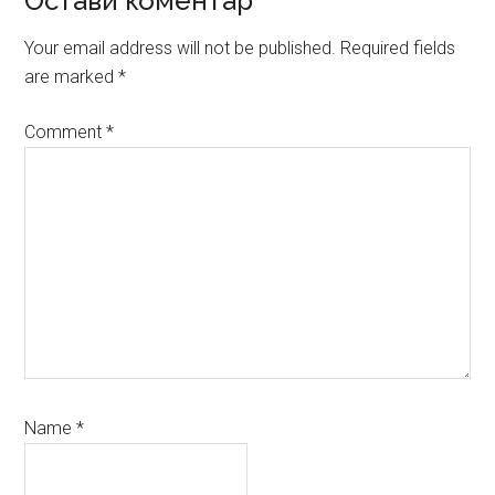
Reader
Остави коментар
Interactions
Your email address will not be published.
Required fields
are marked
*
Comment
*
Name
*