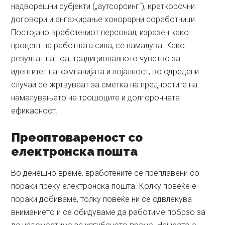
надворешни субјекти („аутсорсинг“), краткорочни
договори и ангажирање хонорарни соработници.
Постојано вработениот персонал, изразен како
процент на работната сила, се намалува. Како
резултат на тоа, традиционалното чувство за
идентитет на компанијата и лојалност, во одредени
случаи се жртвуваат за сметка на предностите на
намалувањето на трошоците и долгорочната
ефикасност.
Преоптовареност со
електронска пошта
Во денешно време, вработените се преплавени со
пораки преку електронска пошта. Колку повеќе е-
пораки добиваме, толку повеќе ни се одвлекува
вниманието и се обидуваме да работиме побрзо за