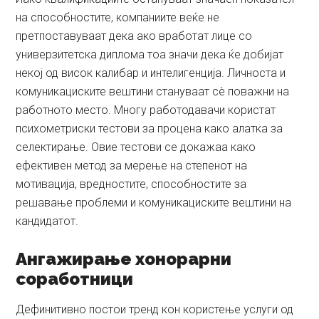
на способностите, компаниите веќе не
претпоставуваат дека ако вработат лице со
универзитетска диплома тоа значи дека ќе добијат
некој од висок калибар и интелигенција. Личноста и
комуникациските вештини стануваат сè поважни на
работното место. Многу работодавачи користат
психометриски тестови за процена како алатка за
селектирање. Овие тестови се докажаа како
ефективен метод за мерење на степенот на
мотивација, вредностите, способностите за
решавање проблеми и комуникациските вештини на
кандидатот.
Ангажирање хонорарни
соработници
Дефинитивно постои тренд кон користење услуги од