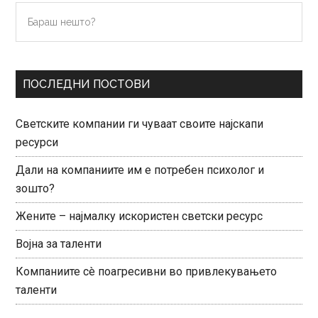
Primary
Бараш
нешто?
Sidebar
ПОСЛЕДНИ ПОСТОВИ
Светските компании ги чуваат своите најскапи
ресурси
Дали на компаниите им е потребен психолог и
зошто?
Жените – најмалку искористен светски ресурс
Војна за таленти
Компаниите сè поагресивни во привлекувањето
таленти