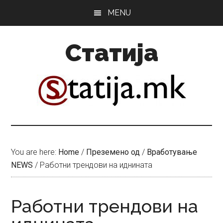
Skip
Skip
MENU
to
to
main
primary
Статија
content
sidebar
You are here:
Home
/
Преземено од
/
Вработување
NEWS
/
Работни трендови на иднината
Работни трендови на