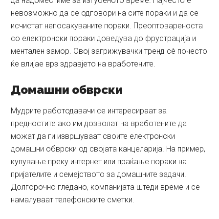
да надоместиме за изгубеното време. Најчесто е
невозможно да се одговори на сите пораки и да се
исчистат непосакуваните пораки. Преоптовареноста
со електронски пораки доведува до фрустрација и
ментален замор. Овој загрижувачки тренд сè почесто
ќе влијае врз здравјето на вработените.
Домашни обврски
Мудрите работодавачи се интересираат за
предностите ако им дозволат на вработените да
можат да ги извршуваат своите електронски
домашни обврски од својата канцеларија. На пример,
купување преку интернет или праќање пораки на
пријателите и семејството за домашните задачи.
Долгорочно гледано, компанијата штеди време и се
намалуваат телефонските сметки.