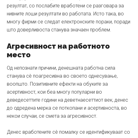
резултат, со послабите вработени се разговара за
нивните лоши резултати во работата. Исто така, во
многу фирми се следат електронските пораки, поради
што доверливоста станува значаен проблем.
Агресивност на работното
место
Од непознати причини, денешната работна сила
станува сè поагресивна во своето однесување,
воопшто. Позитивните ефекти на обуките за
асертивност, кои беа многу популарни во
деведесеттите години на деветнаесеттиот век, денес
до одредена мерка се поткопани и асертивноста, во
некои случаи, се смета за агресивност.
Денес вработените сè помалку се идентификуваат со