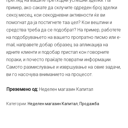
преглед на вашите претходни успешни зделки. На
пример, ако сакате да склучите одреден број зделки
секој месец, кои секојдневни активности ќе ви
помогнат да ја постигнете таа цел? Кои вештини и
средства треба да се подобрат? На пример, работете
на подобрувањето на вашето пропратно писмо или e-
mail, направете добар образец за апликација на
идните клиенти и подобар пристап кон говорните
пораки, и почесто праќајте повратни информации.
Самото размислување и извршување на овие задачи,
ви го насочува вниманието на процесот.
Преземено од:
Неделен магазин Капитал
Категории:
Неделен магазин Капитал
,
Продажба