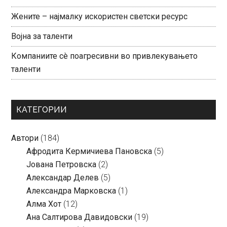
Жените – најмалку искористен светски ресурс
Војна за таленти
Компаниите сè поагресивни во привлекувањето
таленти
КАТЕГОРИИ
Автори
(184)
Aфродита Кермичиева Пановска
(5)
Јована Петровска
(2)
Александар Делев
(5)
Александра Марковска
(1)
Алма Хот
(12)
Ана Салтирова Давидовски
(19)