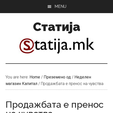
Skip
Skip
MENU
to
to
main
primary
Статија
content
sidebar
You are here:
Home
/
Преземено од
/
Неделен
магазин Капитал
/
Продажбата е пренос на чувства
Продажбата е пренос