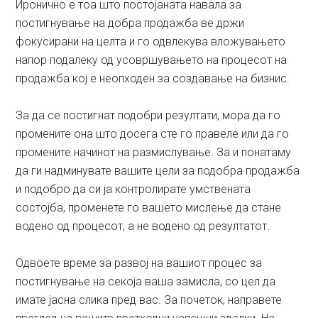
Иронично е тоа што постојаната навала за
постигнување на добра продажба ве држи
фокусирани на целта и го одвлекува вложувањето
напор подалеку од усовршувањето на процесот на
продажба кој е неопходен за создавање на бизнис.
За да се постигнат подобри резултати, мора да го
промените она што досега сте го правеле или да го
промените начинот на размислување. За и понатаму
да ги надминувате вашите цели за подобра продажба
и подобро да си ја контролирате умствената
состојба, променете го вашето мислење да стане
водено од процесот, а не водено од резултатот.
Одвоете време за развој на вашиот процес за
постигнување на секоја ваша замисла, со цел да
имате јасна слика пред вас. За почеток, направете