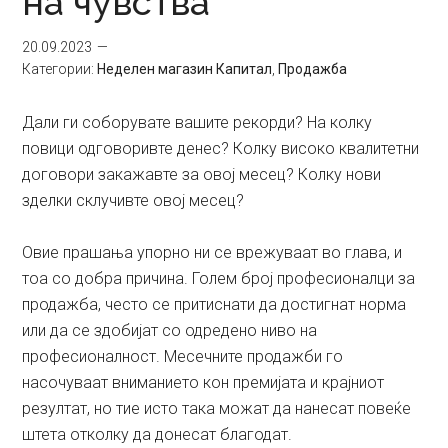
на чувства
20.09.2023
Категории:
Неделен магазин Капитал
,
Продажба
Дали ги соборувате вашите рекорди? На колку
повици одговоривте денес? Колку високо квалитетни
договори закажавте за овој месец? Колку нови
зделки склучивте овој месец?
Овие прашања упорно ни се врежуваат во глава, и
тоа со добра причина. Голем број професионалци за
продажба, често се притиснати да достигнат норма
или да се здобијат со одредено ниво на
професионалност. Месечните продажби го
насочуваат вниманието кон премијата и крајниот
резултат, но тие исто така можат да нанесат повеќе
штета отколку да донесат благодат.