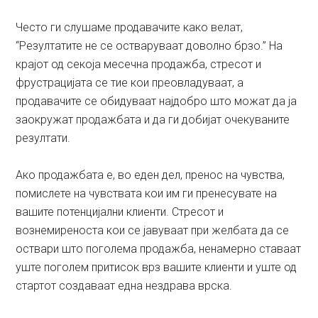
Често ги слушаме продавачите како велат,
“Резултатите не се остваруваат доволно брзо.” На
крајот од секоја месечна продажба, стресот и
фрустрацијата се тие кои преовладуваат, а
продавачите се обидуваат најдобро што можат да ја
заокружат продажбата и да ги добијат очекуваните
резултати.
Ако продажбата е, во еден дел, пренос на чувства,
помислете на чувствата кои им ги пренесувате на
вашите потенцијални клиенти. Стресот и
вознемиреноста кои се јавуваат при желбата да се
оствари што поголема продажба, ненамерно ставаат
уште поголем притисок врз вашите клиенти и уште од
стартот создаваат една нездрава врска.