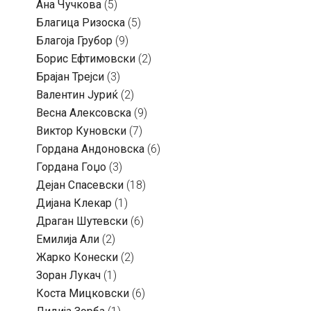
Ана Чучкова
(5)
Благица Ризоска
(5)
Благоја Грубор
(9)
Борис Ефтимовски
(2)
Брајан Трејси
(3)
Валентин Јуриќ
(2)
Весна Алексовска
(9)
Виктор Куновски
(7)
Гордана Андоновска
(6)
Гордана Гоџо
(3)
Дејан Спасевски
(18)
Дијана Клекар
(1)
Драган Шутевски
(6)
Емилија Али
(2)
Жарко Конески
(2)
Зоран Лукач
(1)
Коста Мицковски
(6)