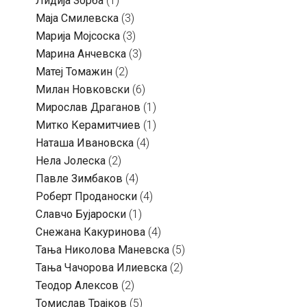
Лидија Зорба
(1)
Маја Смилевска
(3)
Марија Мојсоска
(3)
Марина Анчевска
(3)
Матеј Томажин
(2)
Милан Новковски
(6)
Мирослав Драганов
(1)
Митко Керамитчиев
(1)
Наташа Ивановска
(4)
Нела Јолеска
(2)
Павле Зимбаков
(4)
Роберт Проданоски
(4)
Славчо Бујароски
(1)
Снежана Какуринова
(4)
Тања Николова Маневска
(5)
Тања Чачорова Илиевска
(2)
Теодор Алексов
(2)
Томислав Трајков
(5)